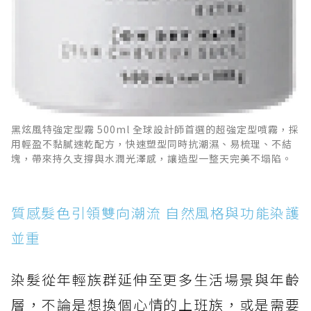
黑炫風特強定型霧 500ml 全球設計師首選的超強定型噴霧，採
用輕盈不黏膩速乾配方，快速塑型同時抗潮濕、易梳理、不結
塊，帶來持久支撐與水潤光澤感，讓造型一整天完美不塌陷。
質感髮色引領雙向潮流 自然風格與功能染護
並重
染髮從年輕族群延伸至更多生活場景與年齡
層，不論是想換個心情的上班族，或是需要