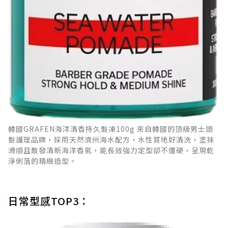
韓國GRAFEN海洋清香持久髮凍100g 來自韓國的頂級男士頭
髮護理品牌，採用天然濟州海水配方，水性質地好清洗，塗抹
滑順且散發清新海洋香氣，能長效強力定型卻不僵硬，呈現乾
淨俐落的精緻造型。
日常型感TOP3：