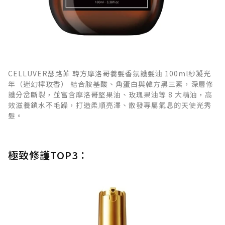
CELLUVER瑟路菲 韓方摩洛哥養髮香氛護髮油 100ml紗凝光
年（迷幻檸玫香） 結合胺基酸、角蛋白與韓方黑三素，深層修
護分岔斷裂，並富含摩洛哥堅果油、玫瑰果油等 8 大精油，高
效滋養鎖水不毛躁，打造柔順亮澤、散發專屬氣息的天使光秀
髮。
極致修護TOP3：