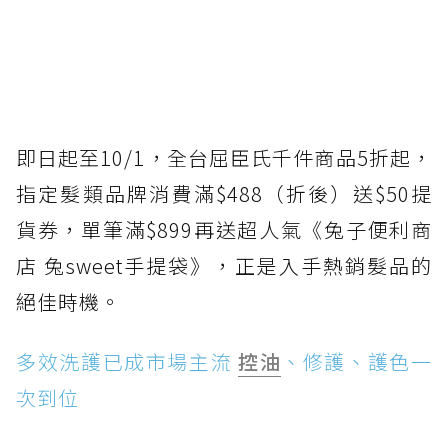
即日起至10/1，全台屈臣氏千件商品5折起，
指定髮類品牌消費滿$488（折後）送$50提
貨券，單筆滿$899再送超人氣《兔子便利商
店 兔sweet手提袋》，正是入手熱銷髮品的
絕佳時機。
多效洗護已成市場主流
控油
、修護、護色一
次到位