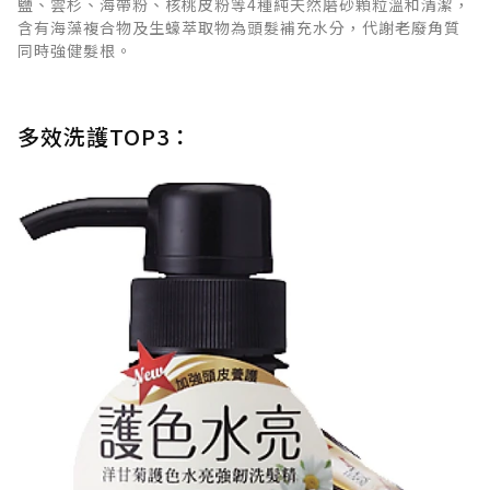
鹽、雲杉、海帶粉、核桃皮粉等4種純天然磨砂顆粒溫和清潔，
含有海藻複合物及生蠔萃取物為頭髮補充水分，代謝老廢角質
同時強健髮根。
多效洗護TOP3：