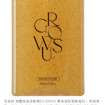
戈洛絲 海鹽控油洗髮精EX 500ml 專為油性頭皮設計，添加海