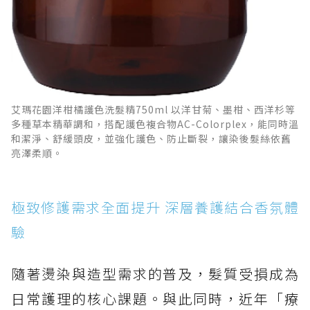
艾瑪花園洋柑橘護色洗髮精750ml 以洋甘菊、墨柑、西洋杉等
多種草本精華調和，搭配護色複合物AC-Colorplex，能同時溫
和潔淨、舒緩頭皮，並強化護色、防止斷裂，讓染後髮絲依舊
亮澤柔順。
極致修護需求全面提升 深層養護結合香氛體
驗
隨著燙染與造型需求的普及，髮質受損成為
日常護理的核心課題。與此同時，近年「療