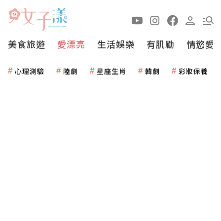
美食旅遊
愛漂亮
生活娛樂
有肌勵
情慾愛
心理測驗
陸劇
星座生肖
韓劇
彩妝保養