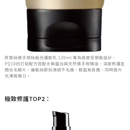
妍霓絲佛手柑絲緞光護髮乳 120ml 專為極度受損髮設計，
PQ10抗打結配方搭配水解蛋白與天然佛手柑精油，深度修護並
閉合毛鱗片，讓髮絲即刻滑順不毛躁、輕盈無負擔，同時提升
光澤與彈力。
極致修護TOP2：