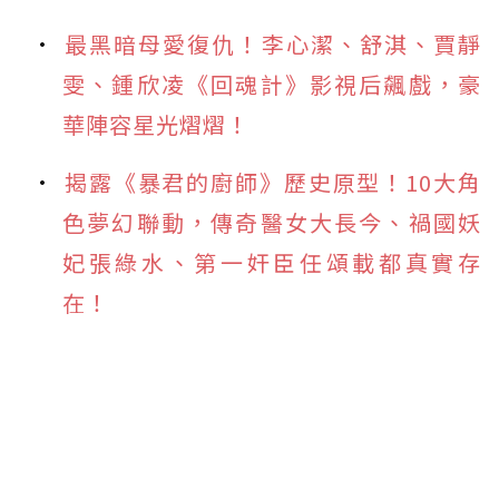
最黑暗母愛復仇！李心潔、舒淇、賈靜
雯、鍾欣凌《回魂計》影視后飆戲，豪
華陣容星光熠熠！
揭露《暴君的廚師》歷史原型！10大角
色夢幻聯動，傳奇醫女大長今、禍國妖
妃張綠水、第一奸臣任頌載都真實存
在！