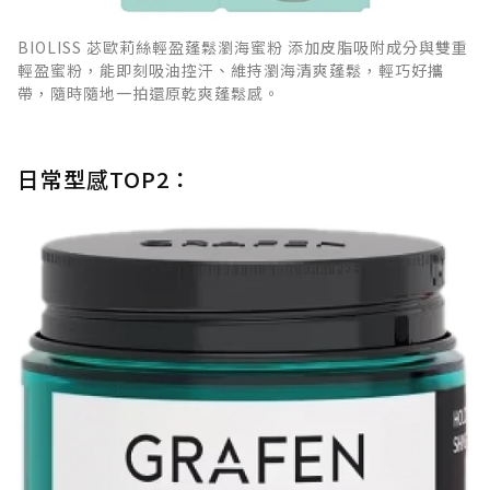
BIOLISS 苾歐莉絲輕盈蓬鬆瀏海蜜粉 添加皮脂吸附成分與雙重
輕盈蜜粉，能即刻吸油控汗、維持瀏海清爽蓬鬆，輕巧好攜
帶，隨時隨地一拍還原乾爽蓬鬆感。
日常型感TOP2：