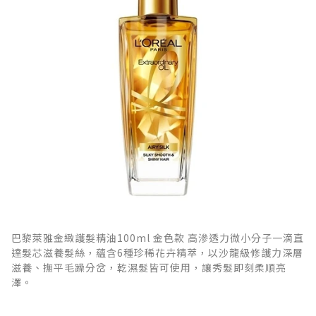
巴黎萊雅金緻護髮精油100ml 金色款 高滲透力微小分子一滴直
達髮芯滋養髮絲，蘊含6種珍稀花卉精萃，以沙龍級修護力深層
滋養、撫平毛躁分岔，乾濕髮皆可使用，讓秀髮即刻柔順亮
澤。