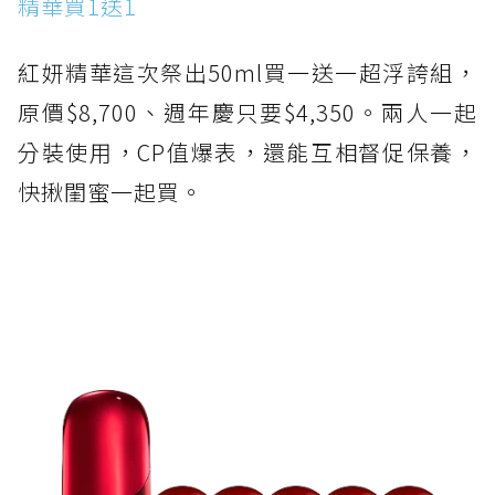
精華買1送1
紅妍精華這次祭出50ml買一送一超浮誇組，
原價$8,700、週年慶只要$4,350。兩人一起
分裝使用，CP值爆表，還能互相督促保養，
快揪閨蜜一起買。