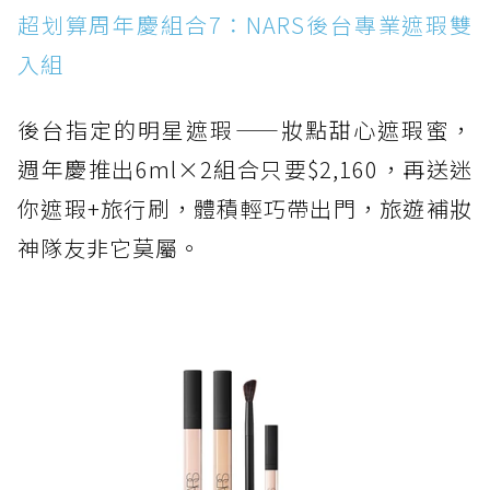
超划算周年慶組合7：NARS後台專業遮瑕雙
入組
後台指定的明星遮瑕——妝點甜心遮瑕蜜，
週年慶推出6ml×2組合只要$2,160，再送迷
你遮瑕+旅行刷，體積輕巧帶出門，旅遊補妝
神隊友非它莫屬。