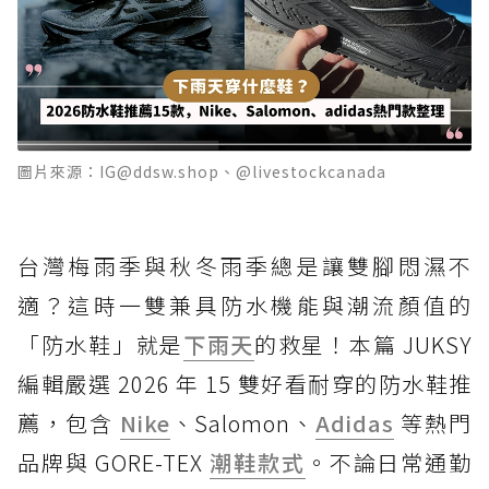
圖片來源：IG@ddsw.shop、@livestockcanada
台灣梅雨季與秋冬雨季總是讓雙腳悶濕不
適？這時一雙兼具防水機能與潮流顏值的
「防水鞋」就是
下雨天
的救星！本篇 JUKSY
編輯嚴選 2026 年 15 雙好看耐穿的防水鞋推
薦，包含
Nike
、Salomon、
Adidas
等熱門
品牌與 GORE-TEX
潮鞋款式
。不論日常通勤