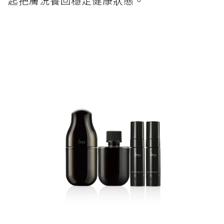
起把膚況養回穩定健康狀態。