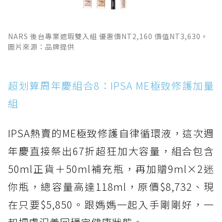
NARS 後台專業遮瑕雙入組 優惠價NT2,160 價值NT3,630。
圖片來源：品牌提供
超划算周年慶組合8：IPSA ME極致修護加量
組
IPSA熱賣的ME極致修護自律循環液，這次週
年慶直接祭出67折超狂加大容量，組合包含
50ml正貨＋50ml補充瓶，再加贈9ml×2迷
你瓶，總容量高達118ml，原價$8,732、現
在只要$5,850。跟媽媽一起入手剛剛好，一