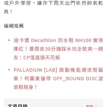
或戶外穿搭，讓你下雨天出門依然帥氣乾
爽！
編輯推薦
迪卡儂 Decathlon 防水鞋 NH100 實測
爆紅！暴雨走30分鐘踩水坑全乾爽⋯網
友：CP值直接天花板
PALLADIUM [LAB] 啟動機能潮流新篇
章！柯震東搶穿 OFF_BOUND DISC波
浪鞋現身！
文章目錄
展開