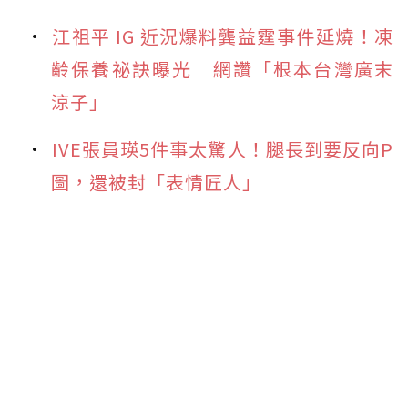
江祖平 IG 近況爆料龔益霆事件延燒！凍
齡保養祕訣曝光 網讚「根本台灣廣末
涼子」
IVE張員瑛5件事太驚人！腿長到要反向P
圖，還被封「表情匠人」