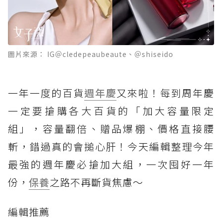
圖片來源： IG＠cledepeaubeaute、＠shiseido
一年一度的百貨
週年慶
又來啦！每到周年慶
一定要搶購各大百貨的「加大容量限定
組」，容量翻倍、贈品爆棚、價格直接腰
斬，錯過真的會搥心肝！今天編輯整理今年
最強的週年慶必搶加大組，一次囤好一年
份，
保養
之路不再斷貨焦慮～
編輯推薦