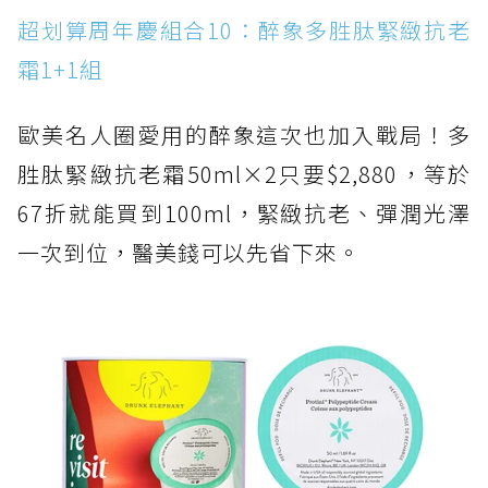
超划算周年慶組合10：醉象多胜肽緊緻抗老
霜1+1組
歐美名人圈愛用的醉象這次也加入戰局！多
胜肽緊緻抗老霜50ml×2只要$2,880，等於
67折就能買到100ml，緊緻抗老、彈潤光澤
一次到位，醫美錢可以先省下來。