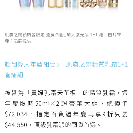
肌膚之鑰預購會限定 週慶合圖_加大激光瓶 1+1 組。圖片來
源：品牌提供
超划算周年慶組合5：肌膚之鑰精質乳霜1+1
奢寵組
被譽為「貴婦乳霜天花板」的精質乳霜，週
年慶限時50ml×2超豪華大組，總價值
$72,034，指定百貨週年慶再享9折只要
$44,550，頂級乳霜派的囤貨首選。