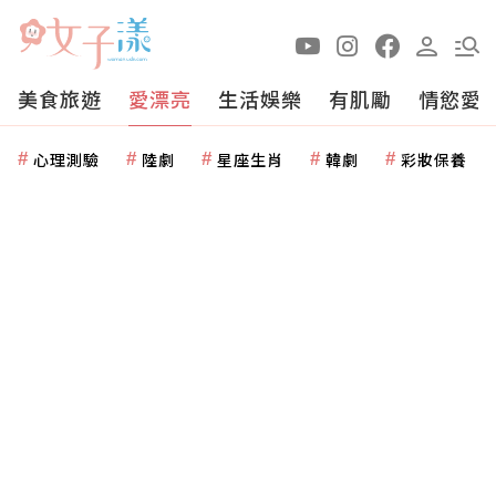
美食旅遊
愛漂亮
生活娛樂
有肌勵
情慾愛
心理測驗
陸劇
星座生肖
韓劇
彩妝保養