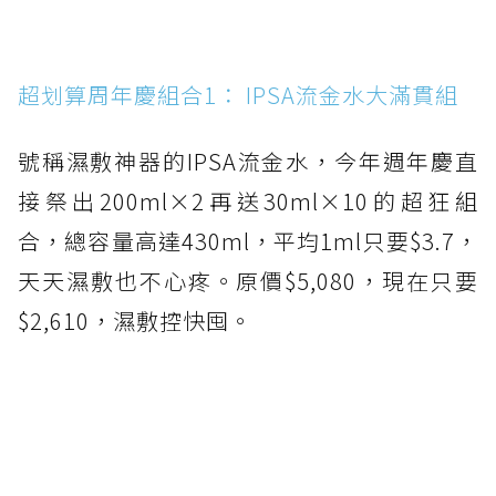
超划算周年慶組合1： IPSA流金水大滿貫組
號稱濕敷神器的IPSA流金水，今年週年慶直
接祭出200ml×2再送30ml×10的超狂組
合，總容量高達430ml，平均1ml只要$3.7，
天天濕敷也不心疼。原價$5,080，現在只要
$2,610，濕敷控快囤。