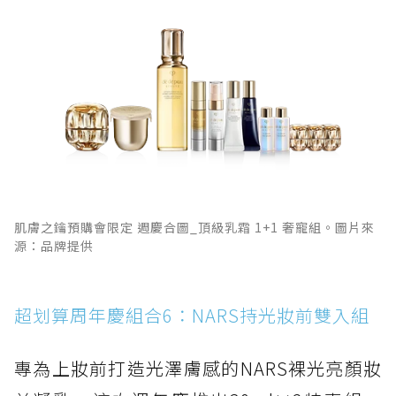
肌膚之鑰預購會限定 週慶合圖_頂級乳霜 1+1 奢寵組。圖片來
源：品牌提供
超划算周年慶組合6：NARS持光妝前雙入組
專為上妝前打造光澤膚感的NARS裸光亮顏妝