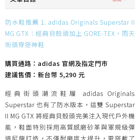
防水鞋推薦 1. adidas Originals Superstar II
防水鞋推薦 1. adidas Originals Superstar II
MG GTX：經典貝殼頭加上 GORE-TEX，雨天街
MG GTX：經典貝殼頭加上 GORE-TEX，雨天
頭穿搭神鞋
街頭穿搭神鞋
防水鞋推薦 2. New Balance Hierro v9 GORE-
TEX：黃金大底加持，最帥山系越野防水跑鞋
購買通路：adidas 官網及指定門市
防水鞋推薦 3. Nike Dunk Low GORE-TEX：
經典 Dunk 輪廓加上防水科技，雨天穿搭帥度不
建議售價：新台幣 5,290 元
打折
經典街頭潮流鞋履 adidas Originals
防水鞋推薦 4. ASICS TRABUCO 14 GTX：搭
載 GORE-TEX 隱形貼合科技，全方位防水神鞋
Superstar 也有了防水版本，這雙 Superstar
防水鞋推薦 5. Salomon XT-6 GORE-TEX：潮
II MG GTX 將經典貝殼頭完美注入現代戶外機
人必備山系鞋王！防滑、防水與街頭顏值一次攻
能，鞋面特別採用高質感磨砂革與軍規級彈
頂
道尼龍打造，不僅耐磨度大提升，更搭載了