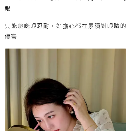
眼
只能瞇瞇眼忍耐，好擔心都在累積對眼睛的
傷害