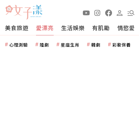
美食旅遊
愛漂亮
生活娛樂
有肌勵
情慾愛
心理測驗
陸劇
星座生肖
韓劇
彩妝保養