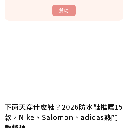
贊助
贊助說明
為了鼓勵作者持續創作更好的內容，會員可以
使用「贊助」功能實質回饋給喜愛的作者。可
將您認為適合的點數贈送給作者，一旦使用贊
助點數即不得撤銷，單筆贊助最低點數為30
點，最高點數沒有上限。
U 利點數 1 點 = NTD 1 元。
下雨天穿什麼鞋？2026防水鞋推薦15
款，Nike、Salomon、adidas熱門
確認送出
款整理