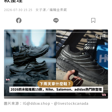
我已詳閱贊助說明，且同意站方的使用條款。
2026-07-30 15:25
女子漾／編輯金柔葳
您當前剩餘 U 利點數：
0
點；前往
購買點數
圖片來源：IG@ddsw.shop、@livestockcanada