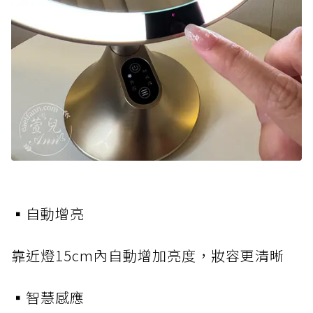
▪️自動增亮
靠近燈15cm內自動增加亮度，妝容更清晰
▪️智慧感應