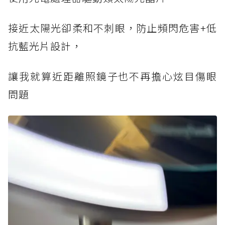
接近太陽光卻柔和不刺眼，防止頻閃危害+低
抗藍光片設計，
讓我就算近距離照鏡子也不再擔心炫目傷眼
問題