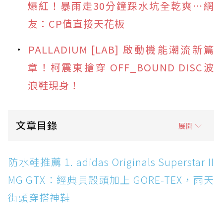
爆紅！暴雨走30分鐘踩水坑全乾爽⋯網
友：CP值直接天花板
PALLADIUM [LAB] 啟動機能潮流新篇
章！柯震東搶穿 OFF_BOUND DISC波
浪鞋現身！
文章目錄
展開
防水鞋推薦 1. adidas Originals Superstar II
防水鞋推薦 1. adidas Originals Superstar II
MG GTX：經典貝殼頭加上 GORE-TEX，雨天街
MG GTX：經典貝殼頭加上 GORE-TEX，雨天
頭穿搭神鞋
街頭穿搭神鞋
防水鞋推薦 2. New Balance Hierro v9 GORE-
TEX：黃金大底加持，最帥山系越野防水跑鞋