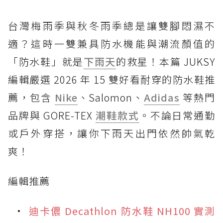
台灣梅雨季與秋冬雨季總是讓雙腳悶濕不
適？這時一雙兼具防水機能與潮流顏值的
「防水鞋」就是
下雨天
的救星！本篇 JUKSY
編輯嚴選 2026 年 15 雙好看耐穿的防水鞋推
薦，包含
Nike
、Salomon、
Adidas
等熱門
品牌與 GORE-TEX
潮鞋款式
。不論日常通勤
或戶外穿搭，讓你下雨天出門依然帥氣乾
爽！
編輯推薦
迪卡儂 Decathlon 防水鞋 NH100 實測