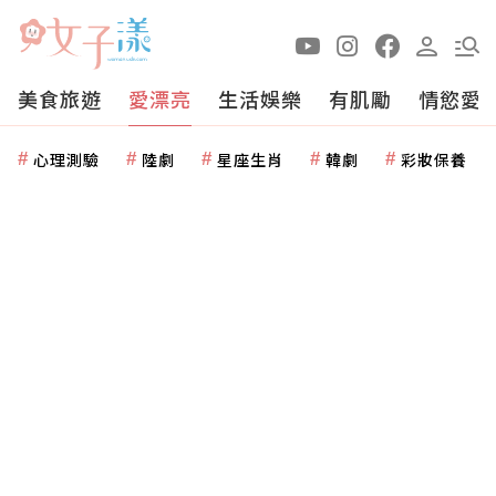
美食旅遊
愛漂亮
生活娛樂
有肌勵
情慾愛
心理測驗
陸劇
星座生肖
韓劇
彩妝保養