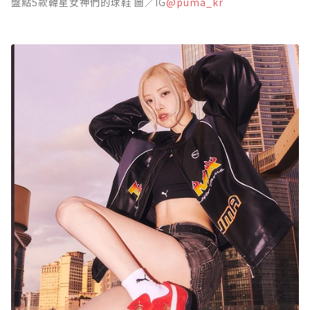
盤點5款韓星女神們的球鞋 圖／IG
@puma_kr