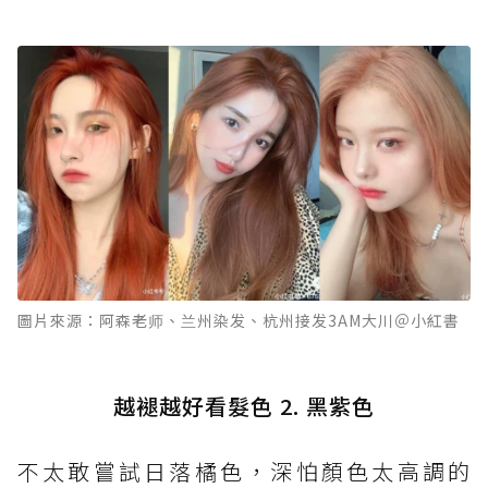
圖片來源：阿森老师、兰州染发、杭州接发3AM大川＠小紅書
越褪越好看髮色 2. 黑紫色
不太敢嘗試日落橘色，深怕顏色太高調的