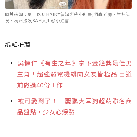
圖片來源：厦门区U HAIR®詹姆斯＠小紅書,阿森老师、兰州染
发、杭州接发3AM大川＠小紅書
編輯推薦
吳慷仁《有生之年》拿下金鐘獎最佳男
主角！超強發電機緋聞女友皆極品 出道
前做過40份工作
被可愛到了！三麗鷗大耳狗超萌聯名商
品盤點，少女心爆發