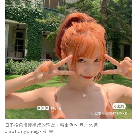
日落橙色慢慢褪成玫瑰金、粉金色～ 圖片來源：
xiaohongshu@小紅書