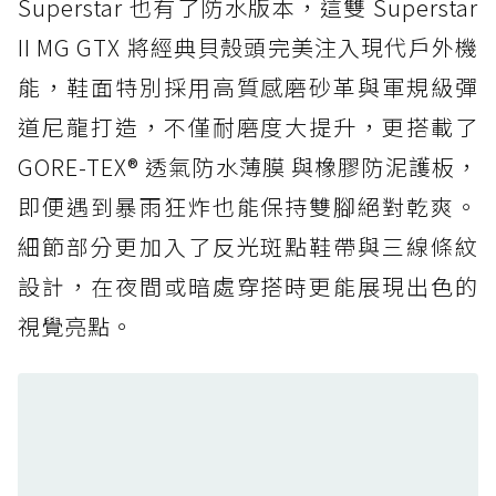
Superstar 也有了防水版本，這雙 Superstar
防水鞋推薦 5. Salomon XT-6 GORE-TEX：潮
II MG GTX 將經典貝殼頭完美注入現代戶外機
人必備山系鞋王！防滑、防水與街頭顏值一次攻
能，鞋面特別採用高質感磨砂革與軍規級彈
頂
道尼龍打造，不僅耐磨度大提升，更搭載了
防水鞋推薦 6. HOKA Stinson Evo GTX：越野
復刻厚底，GORE-TEX 防水與增高神器一次滿
GORE-TEX® 透氣防水薄膜 與橡膠防泥護板，
足
即便遇到暴雨狂炸也能保持雙腳絕對乾爽。
防水鞋推薦 7. Timberland Motion Access：
細節部分更加入了反光斑點鞋帶與三線條紋
黃靴同級頂級防水，輕量化工裝健走鞋雨天必備
設計，在夜間或暗處穿搭時更能展現出色的
防水鞋推薦 7. Timberland Motion Access：
視覺亮點。
黃靴同級頂級防水，輕量化工裝健走鞋雨天必備
防水鞋推薦 8. Mizuno WAVE MUJIN LS
GTX：搭載 Vibram 黃金大底與 GORE-TEX 的
日系街頭潮鞋
防水鞋推薦 9. PALLADIUM OFF_BOUND