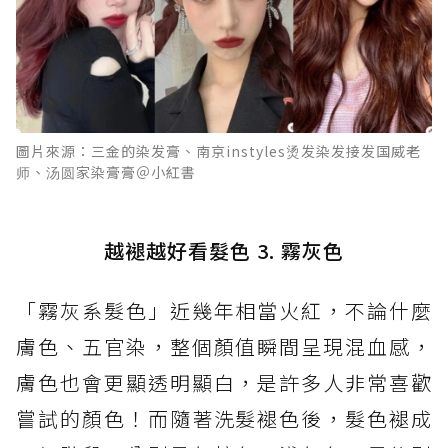
圖片來源：三金的染发膏、南京instyles烫发染发接发国威老
师、汤圆家染膏膏＠小紅書
越褪越好看髮色 3. 霧灰色
「霧灰系髮色」近幾年相當火紅，不論什麼
膚色、五官染，整個顏值瞬間呈現混血感，
膚色也會更顯透明顯白，是許多人非常喜歡
嘗試的顏色！而隨著洗髮褪色後，髮色褪成