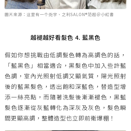
圖片來源：这里有一个尧宇、之利SALON®范超＠小紅書
越褪越好看髮色 4. 藍黑色
假如你想挑戰由低調髮色轉為高調色的話，
「藍黑色」相當適合，黑髮色中加入些許藍
色調，室內光照射低調又顯氣質，陽光照射
後的藍黑髮色，透出飽和深藍色，替造型增
添一絲亮點，而隨著洗髮後漸漸褪色，黑藍
髮色逐漸從灰藍轉化為深灰及灰色，髮色瞬
間更顯高調，整體造型也立即前衛爆棚！