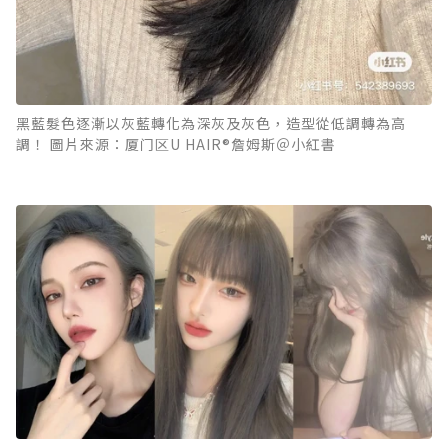
黑藍髮色逐漸以灰藍轉化為深灰及灰色，造型從低調轉為高
調！ 圖片來源：厦门区U HAIR®詹姆斯＠小紅書