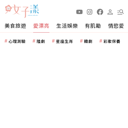
美食旅遊
愛漂亮
生活娛樂
有肌勵
情慾愛
心理測驗
陸劇
星座生肖
韓劇
彩妝保養