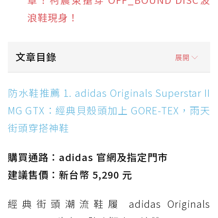
浪鞋現身！
文章目錄
展開
防水鞋推薦 1. adidas Originals Superstar II
防水鞋推薦 1. adidas Originals Superstar II
MG GTX：經典貝殼頭加上 GORE-TEX，雨天街
MG GTX：經典貝殼頭加上 GORE-TEX，雨天
頭穿搭神鞋
街頭穿搭神鞋
防水鞋推薦 2. New Balance Hierro v9 GORE-
TEX：黃金大底加持，最帥山系越野防水跑鞋
購買通路：adidas 官網及指定門市
防水鞋推薦 3. Nike Dunk Low GORE-TEX：
經典 Dunk 輪廓加上防水科技，雨天穿搭帥度不
建議售價：新台幣 5,290 元
打折
經典街頭潮流鞋履 adidas Originals
防水鞋推薦 4. ASICS TRABUCO 14 GTX：搭
載 GORE-TEX 隱形貼合科技，全方位防水神鞋