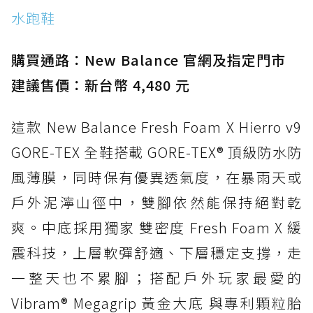
水跑鞋
防水鞋推薦 15. Brooks Cascadia 19 GTX：注
入氮氣中底與 GORE-TEX 的全地形碳中和神鞋
購買通路：New Balance 官網及指定門市
建議售價：新台幣 4,480 元
這款 New Balance Fresh Foam X Hierro v9
GORE-TEX 全鞋搭載 GORE-TEX® 頂級防水防
風薄膜，同時保有優異透氣度，在暴雨天或
戶外泥濘山徑中，雙腳依然能保持絕對乾
爽。中底採用獨家 雙密度 Fresh Foam X 緩
震科技，上層軟彈舒適、下層穩定支撐，走
一整天也不累腳；搭配戶外玩家最愛的
Vibram® Megagrip 黃金大底 與專利顆粒胎