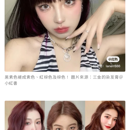
黑紫色褪成紫色、紅棕色及棕色！ 圖片來源：三金的染发膏＠
小紅書