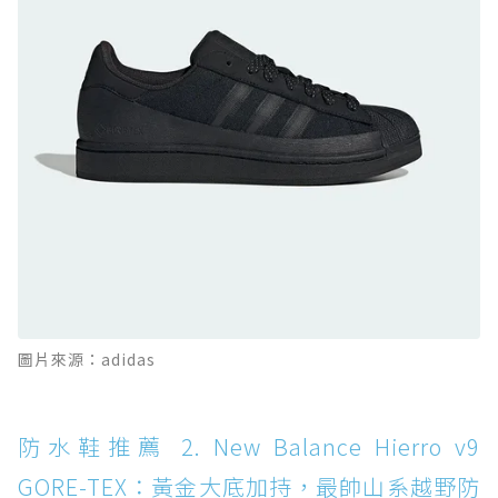
DISC WP+：首度導入旋鈕快穿，橘標防水加持
的城市波浪神鞋
防水鞋推薦 10. PUMA Voyage NITRO™ 4
GORE-TEX：氮氣中底注入，回彈與防滑兼具的
全天候越野跑鞋
防水鞋推薦 11. On Cloudhorizon 2 WP：腳
感軟彈、搭載 Missiongrip™ 的防水輕越野鞋
防水鞋推薦 12. Vans Crosspath XC GORE-
TEX：搭載 Vibram 大底與 GORE-TEX，顛覆
滑板印象的防水鞋
防水鞋推薦 13. Dr. Martens 1460 Rain
圖片來源：adidas
Boot：馬汀首款雨靴登場，經典八孔加上全防
水 PVC
防水鞋推薦 14. SKECHERS BADGER
防水鞋推薦 2. New Balance Hierro v9
WATERPROOF：一踩即穿懶人神器！搭載固特
GORE-TEX：黃金大底加持，最帥山系越野防
異大底與全防水厚底健走鞋