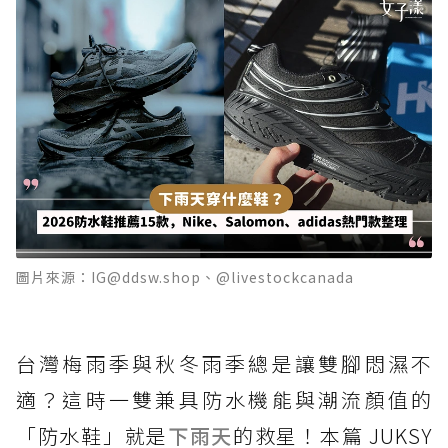
圖片來源：IG@ddsw.shop、@livestockcanada
台灣梅雨季與秋冬雨季總是讓雙腳悶濕不
適？這時一雙兼具防水機能與潮流顏值的
「防水鞋」就是
下雨天
的救星！本篇 JUKSY