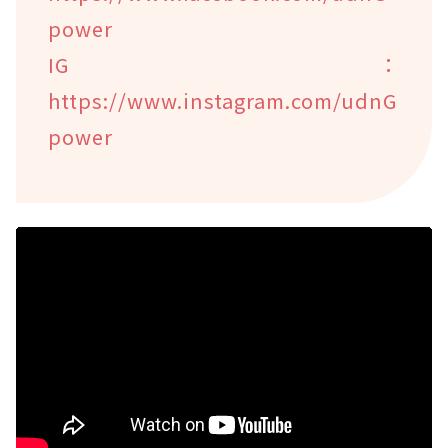
power
IG：
https://www.instagram.com/udnG
power