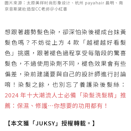
圖片來源：太原美样时尚形象设计、杭州 payahair 晨明、南
京音斯黛欧造型CC老师＠小紅書
想跟著趨勢髮色染，卻深怕染後褪成台妹黃
髮色嗎？不妨從上方 4 款「越褪越好看髮
色」挑選，跟著褪色過程享受每階段的驚喜
髮色，不過使用染劑不同，褪色效果會有些
偏差，染前建議要與自己的設計師進行討論
唷！染髮之餘，也別忘了養護染後髮絲：
2024 年十大潮流人士必備「染髮洗髮精」推
薦：保濕、修護⋯你想要的功用都有！
【本文獲「JUKSY」授權轉載。】