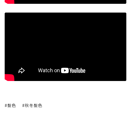
#髮色
#秋冬髮色