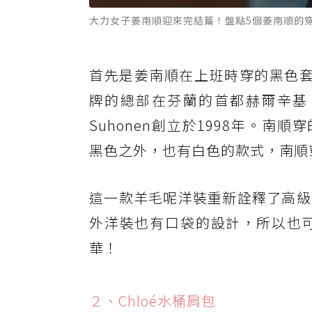
大力女子姜南順迎來完結篇！盤點5個姜南順的穿
首先是姜南順在上班時穿的黑色套裝，
牌的總部在芬蘭的首都赫爾辛基。由設計師P
Suhonen創立於1998年。南順穿的這一
黑色之外，也有白色的款式，南順
這一款羊毛呢洋裝重新詮釋了高級
外洋裝也有口袋的設計，所以也
華！
２、Chloé水桶肩包