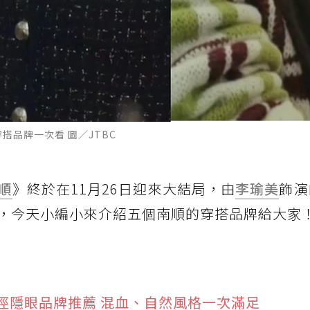
搭品牌一次看 圖／JTBC
順
》終於在11月26日迎來大結局，由
李瑜美
飾演
，今天小編小來介紹五個南順的穿搭品牌給大家
徑隱眼品牌推薦 混血、自然風格一次滿足