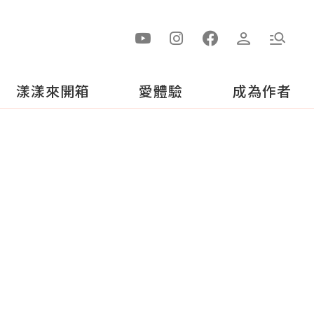
漾漾來開箱
愛體驗
成為作者