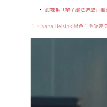
甜辣系「辮子綁法造型」推薦
１、Ivana Helsinki黑色羊毛呢連