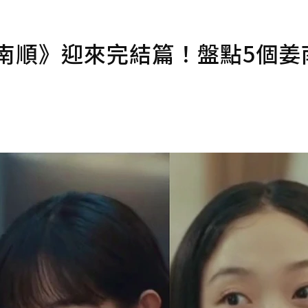
子姜南順》迎來完結篇！盤點5個姜