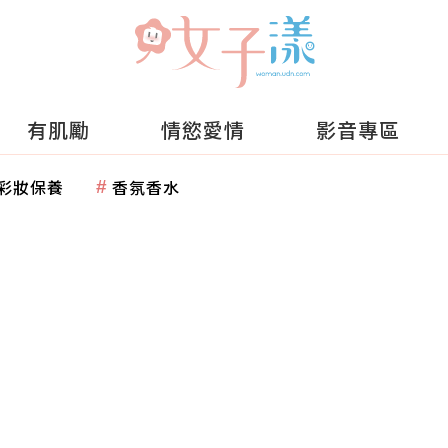
有肌勵
情慾愛情
影音專區
彩妝保養
香氛香水