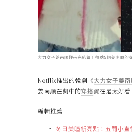
大力女子姜南順迎來完結篇！盤點5個姜南順的穿
Netflix推出的韓劇《
大力女子姜南
姜南順在劇中的
穿搭
實在是太好看
編輯推薦
冬日美瞳新亮點！五間小直