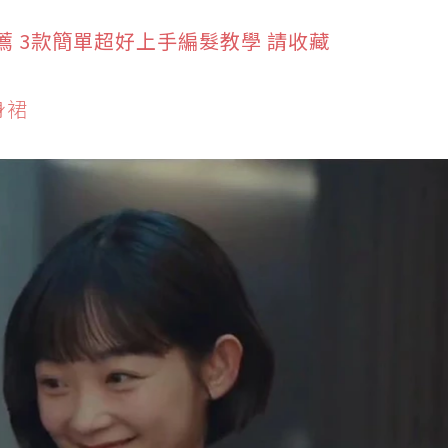
 3款簡單超好上手編髮教學 請收藏
身裙