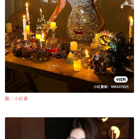
圖∕小紅書