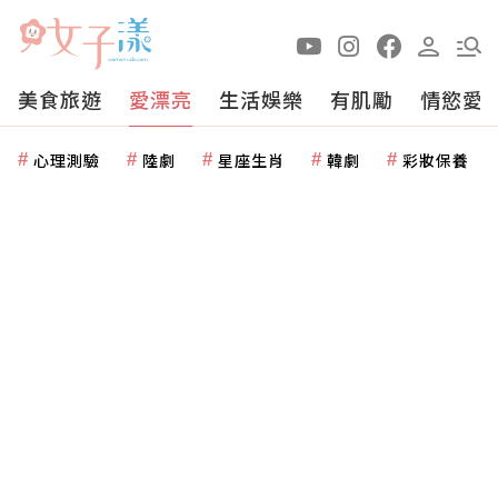
美食旅遊
愛漂亮
生活娛樂
有肌勵
情慾愛
心理測驗
陸劇
星座生肖
韓劇
彩妝保養