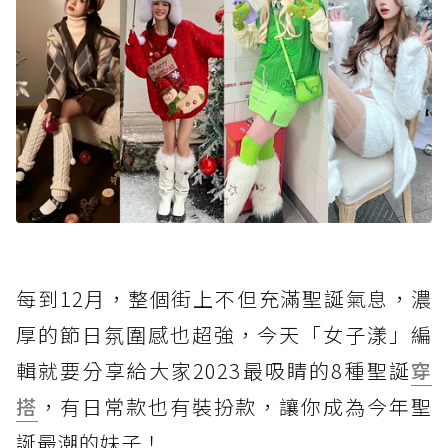
每到12月，整個街上不但充滿聖誕氣息，濃
厚的節日氛圍感也超強，今天「女子漾」編
輯就要分享給大家2023最吸睛的8種聖誕
穿
搭
，有日常款也有裝扮款，讓你成為今年聖
誕最潮的妹子！