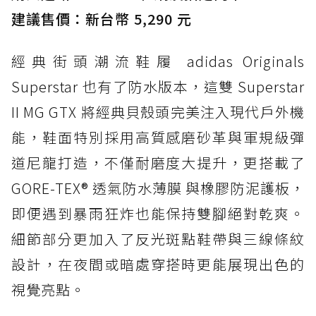
經典 Dunk 輪廓加上防水科技，雨天穿搭帥度不
建議售價：新台幣 5,290 元
打折
經典街頭潮流鞋履 adidas Originals
防水鞋推薦 4. ASICS TRABUCO 14 GTX：搭
載 GORE-TEX 隱形貼合科技，全方位防水神鞋
Superstar 也有了防水版本，這雙 Superstar
防水鞋推薦 5. Salomon XT-6 GORE-TEX：潮
II MG GTX 將經典貝殼頭完美注入現代戶外機
人必備山系鞋王！防滑、防水與街頭顏值一次攻
能，鞋面特別採用高質感磨砂革與軍規級彈
頂
道尼龍打造，不僅耐磨度大提升，更搭載了
防水鞋推薦 6. HOKA Stinson Evo GTX：越野
復刻厚底，GORE-TEX 防水與增高神器一次滿
GORE-TEX® 透氣防水薄膜 與橡膠防泥護板，
足
即便遇到暴雨狂炸也能保持雙腳絕對乾爽。
防水鞋推薦 7. Timberland Motion Access：
細節部分更加入了反光斑點鞋帶與三線條紋
黃靴同級頂級防水，輕量化工裝健走鞋雨天必備
設計，在夜間或暗處穿搭時更能展現出色的
防水鞋推薦 7. Timberland Motion Access：
視覺亮點。
黃靴同級頂級防水，輕量化工裝健走鞋雨天必備