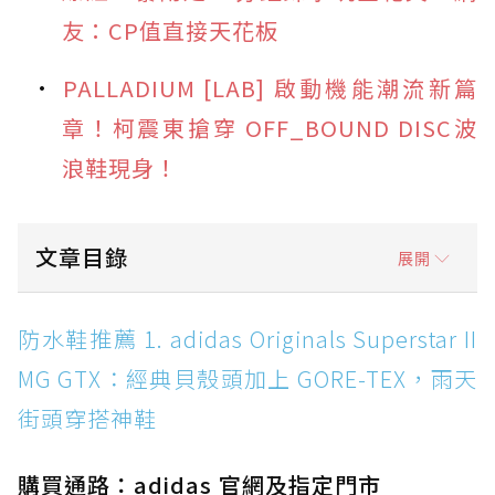
友：CP值直接天花板
PALLADIUM [LAB] 啟動機能潮流新篇
章！柯震東搶穿 OFF_BOUND DISC波
浪鞋現身！
文章目錄
展開
防水鞋推薦 1. adidas Originals Superstar II
防水鞋推薦 1. adidas Originals Superstar II
MG GTX：經典貝殼頭加上 GORE-TEX，雨天街
MG GTX：經典貝殼頭加上 GORE-TEX，雨天
頭穿搭神鞋
街頭穿搭神鞋
防水鞋推薦 2. New Balance Hierro v9 GORE-
TEX：黃金大底加持，最帥山系越野防水跑鞋
購買通路：adidas 官網及指定門市
防水鞋推薦 3. Nike Dunk Low GORE-TEX：