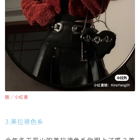
圖∕小紅書
3.美拉德色系