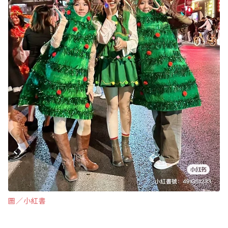
圖∕小紅書