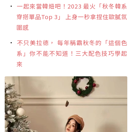
一起來當韓妞吧！2023 最火「秋冬韓系
穿搭單品Top 3」 上身一秒拿捏住歐膩氛
圍感
不只美拉德， 每年稱霸秋冬的「這個色
系」你不能不知道！三大配色技巧學起
來