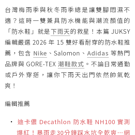
台灣梅雨季與秋冬雨季總是讓雙腳悶濕不
適？這時一雙兼具防水機能與潮流顏值的
「防水鞋」就是
下雨天
的救星！本篇 JUKSY
編輯嚴選 2026 年 15 雙好看耐穿的防水鞋推
薦，包含
Nike
、Salomon、
Adidas
等熱門
品牌與 GORE-TEX
潮鞋款式
。不論日常通勤
或戶外穿搭，讓你下雨天出門依然帥氣乾
爽！
編輯推薦
迪卡儂 Decathlon 防水鞋 NH100 實測
爆紅！暴雨走30分鐘踩水坑全乾爽⋯網