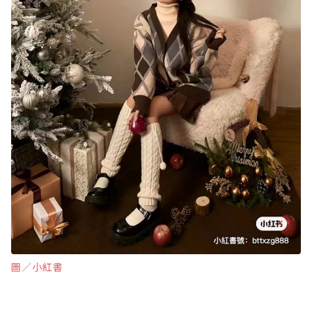
圖∕小紅書