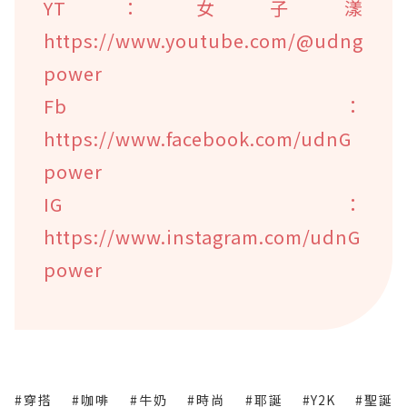
YT：女子漾
https://www.youtube.com/@udng
power
Fb：
https://www.facebook.com/udnG
power
IG：
https://www.instagram.com/udnG
power
#穿搭
#咖啡
#牛奶
#時尚
#耶誕
#Y2K
#聖誕