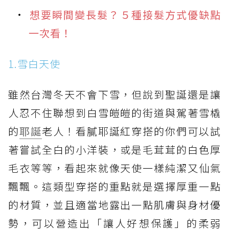
想要瞬間變長髮？５種接髮方式優缺點
一次看！
1.雪白天使
雖然台灣冬天不會下雪，但說到聖誕還是讓
人忍不住聯想到白雪皚皚的街道與駕著雪橇
的
耶誕
老人！看膩耶誕紅穿搭的你們可以試
著嘗試全白的小洋裝，或是毛茸茸的白色厚
毛衣等等，看起來就像天使一樣純潔又仙氣
飄飄。這類型穿搭的重點就是選擇厚重一點
的材質，並且適當地露出一點肌膚與身材優
勢，可以營造出「讓人好想保護」的柔弱