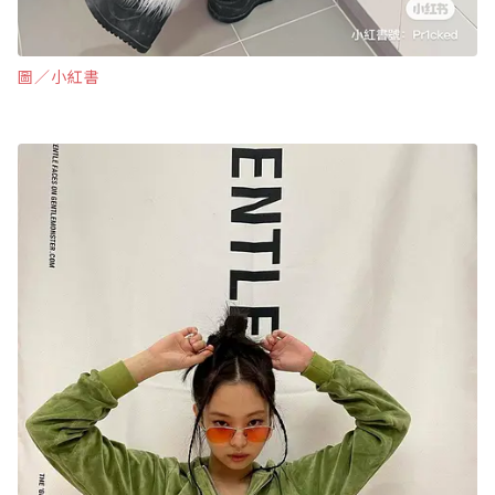
圖∕小紅書