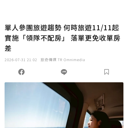
助點數即不得撤銷，單筆贊助最低點數為30
點，最高點數沒有上限。
U 利點數 1 點 = NTD 1 元。
單人參團旅遊趨勢 何時旅遊11/11起
實施「領隊不配房」 落單更免收單房
確認送出
差
我已詳閱贊助說明，且同意站方的使用條款。
2026-07-31 21:02
旅奇傳媒 TR Omnimedia
您當前剩餘 U 利點數：
0
點；前往
購買點數