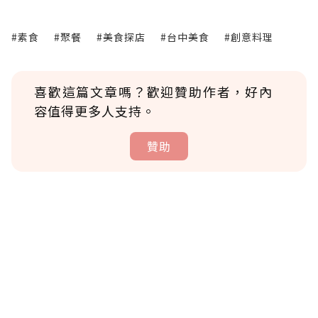
#素食
#聚餐
#美食探店
#台中美食
#創意料理
喜歡這篇文章嗎？歡迎贊助作者，好內
容值得更多人支持。
贊助
贊助說明
為了鼓勵作者持續創作更好的內容，會員可以
使用「贊助」功能實質回饋給喜愛的作者。可
將您認為適合的點數贈送給作者，一旦使用贊