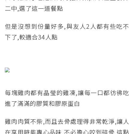
二中,選了這一道餐點
但是沒想到份量好多,與友人2人都有些吃不
下了,較適合34人點
每塊雞肉都有晶瑩的雞凍,讓每一口都彷彿吃
進了滿滿的膠質和膠原蛋白
雞肉肉質不柴,而且去骨處理得非常乾淨,讓人
在享用時能專心品味,不必擔心咬到碎骨,這點