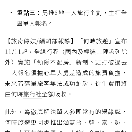
重點三：
另推6地一人旅行企劃，主打全
團單人報名。
【旅奇傳媒/編輯部報導】「何時旅遊」宣布
11/11起，全線行程（國內及輕裝上陣系列除
外）實施「領隊不配房」新制。更打破過去
一人報名須擔心單人房差造成的旅費負擔，
未來若落單旅客無法成功配房，衍生費用將
由何時
旅行社
全額吸收。
此外，為徹底解決單人參團常有的邊緣感，
何時旅遊更同步推出涵蓋台、韓、泰、越、