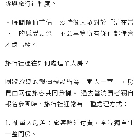
隊與旅行社制度。
・時間價值重估：疫情後大眾對於「活在當
下」的感受更深，不願再等所有條件都備齊
才肯出發。
旅行社過往如何處理單人房？
團體旅遊的報價預設皆為「兩人一室」，房
費由兩位旅客共同分攤。 過去當消費者獨自
報名參團時，旅行社通常有三種處理方式：
1. 補單人房差：旅客額外付費，全程獨自住
一整間房。