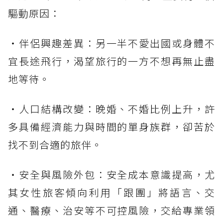
驅動原因：
・伴侶興趣差異：另一半不愛出國或身體不
宜長途飛行，渴望旅行的一方不想再無止盡
地等待。
・人口結構改變：晚婚、不婚比例上升，許
多具備經濟能力與時間的單身族群，卻苦於
找不到合適的旅伴。
・安全與風險外包：安全成本意識提高，尤
其女性旅客傾向利用「跟團」將語言、交
通、醫療、治安等不可控風險，交給專業領