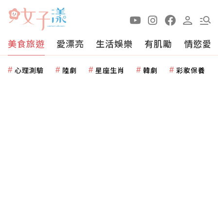
美食旅遊
愛漂亮
生活娛樂
有肌勵
情慾愛
心理測驗
陸劇
星座生肖
韓劇
彩妝保養