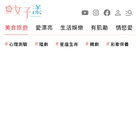
美食旅遊
愛漂亮
生活娛樂
有肌勵
情慾愛
心理測驗
陸劇
星座生肖
韓劇
彩妝保養