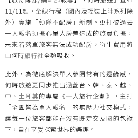
11/11起，全線行程（國內及輕裝上陣系列除
外）實施「領隊不配房」新制。更打破過去
一人報名須擔心單人房差造成的旅費負擔，
未來若落單旅客無法成功配房，衍生費用將
由何時
旅行社
全額吸收。
此外，為徹底解決單人參團常有的邊緣感，
何時旅遊更同步推出涵蓋台、韓、泰、越、
中、
土耳其
的專屬《一人旅行企劃》，主打
「全團皆為單人報名」的無壓力社交模式，
讓每一位旅客都能在沒有既定交友圈的包袱
下，自在享受探索世界的樂趣。