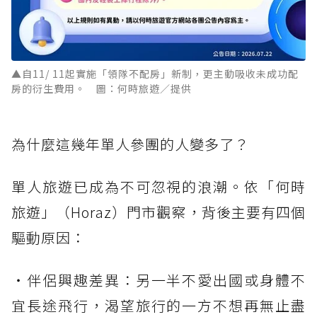
▲自11/ 11起實施「領隊不配房」新制，更主動吸收未成功配
房的衍生費用。 圖：何時旅遊／提供
為什麼這幾年單人參團的人變多了？
單人旅遊已成為不可忽視的浪潮。依「何時
旅遊」（Horaz）門市觀察，背後主要有四個
驅動原因：
・伴侶興趣差異：另一半不愛出國或身體不
宜長途飛行，渴望旅行的一方不想再無止盡