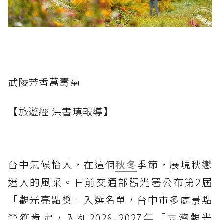
武陵芳香萬壽菊
【旅遊經 洪書瑱報導】
台中氣候怡人，在這個
秋冬
季節，展現秋戀
迷人的風采。日前交通部觀光署公布第2屆
「觀光亮點獎」入選名單，台中市多處景點
榮獲肯定，入列2026–2027年「臺灣觀光