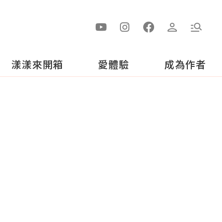
漾漾來開箱
愛體驗
成為作者