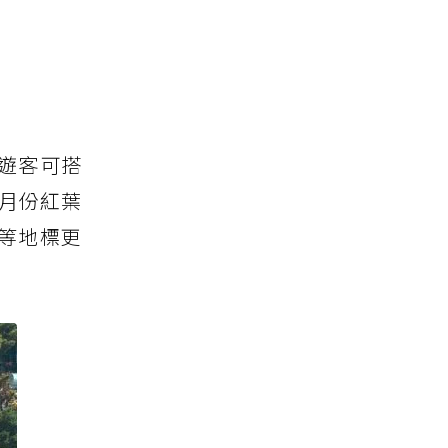
遊客可搭
2月份紅葉
等地標更