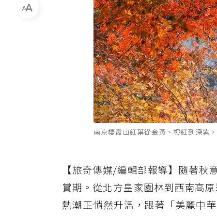
南京棲霞山紅葉從金黃、橙紅到深紫，層疊
【旅奇傳媒/編輯部報導】隨著秋
賞期。從北方皇家園林到西南高原
熱潮正悄然升溫，跟著「美麗中華