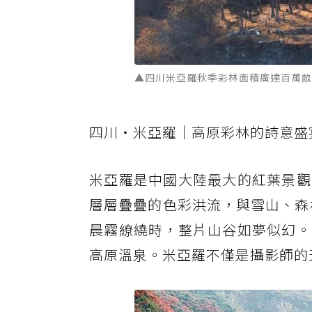
▲四川米亞羅秋季彩林面積廣達百萬畝。 圖
四川・米亞羅｜高原彩林的詩意盛
米亞羅是中國大陸最大的紅葉景觀
層層疊疊的色彩洪流，與雪山、森
晨霧繚繞時，整片山谷如夢似幻。
高原溫泉。米亞羅不僅是攝影師的