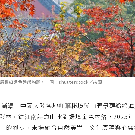
如調色盤般絢麗。 圖：shutterstock／來源
意漸濃，中國大陸各地
紅葉
秘境與山野景觀紛紛進
彩林，從
江南
詩意山水到邊境金色村落，2025
」的腳步，來場融合自然美學、文化底蘊與心靈