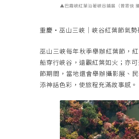
▲巴霧峽紅葉沿著峽谷鋪展（曾寄俠 
重慶・巫山三峽｜峽谷紅葉節氣勢
巫山三峽每年秋季舉辦紅葉節，紅
船穿行峽谷，遠觀紅葉如火；亦可
節期間，當地還會舉辦攝影展、民
添神話色彩，使旅程充滿故事感。