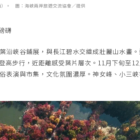
攝）。 圖：海峽兩岸旅遊交流協會／提供
磅礴
葉沿峽谷鋪展，與長江碧水交織成壯麗山水畫。
登高步行，近距離感受葉片層次。11月下旬至1
俗表演與市集，文化氛圍濃厚。神女峰、小三峽