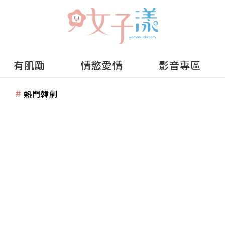
有肌勵
情慾愛情
影音專區
熱門韓劇