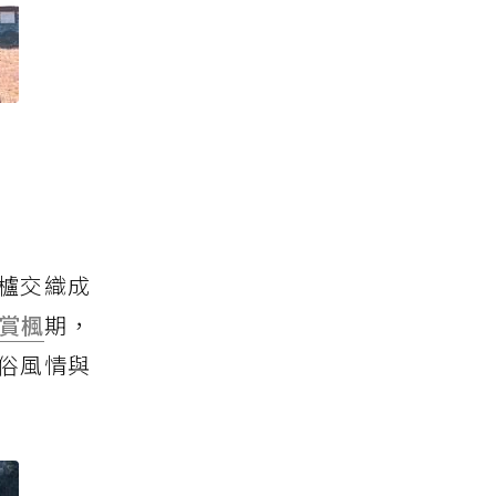
櫨交織成
賞楓
期，
俗風情與