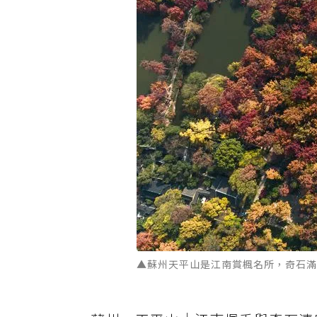
▲蘇州天平山是江南賞楓名所，奇石滿佈。