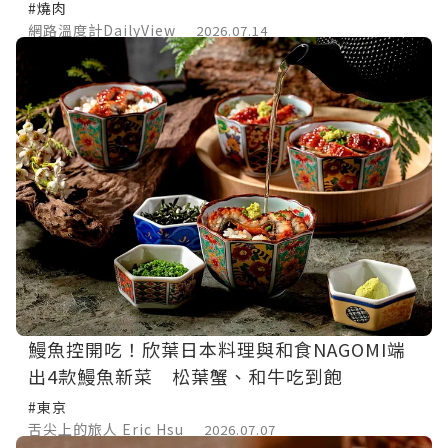
#燒肉
網路溫度計DailyView
2026.07.14
鰻魚控開吃！欣葉日本料理與和食NAGOMI端
出4款鰻魚新菜 松葉蟹、和牛吃到飽
#東京
舌尖上的旅人 Eric Hsu
2026.07.07