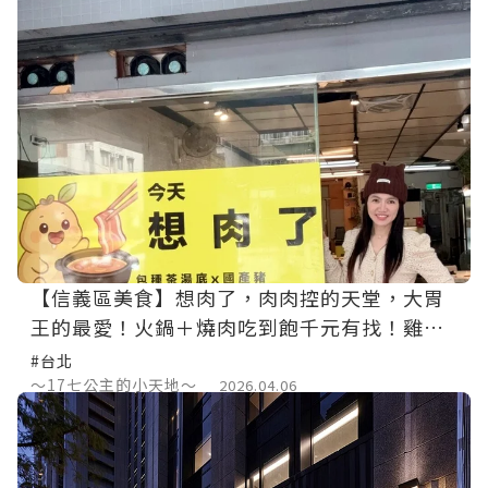
【信義區美食】想肉了，肉肉控的天堂，大胃
王的最愛！火鍋＋燒肉吃到飽千元有找！雞
冠、老鼠肉、麻油水晶肉通通吃得到！獵奇美
#台北
食
～17七公主的小天地～
2026.04.06