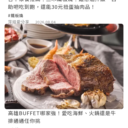
助吧吃到飽，還能30元扭蛋抽肉品！
#鐵板燒
萍姐愛分享
2026.08.04
高雄BUFFET哪家強！愛吃海鮮、火鍋還是牛
排通通任你挑