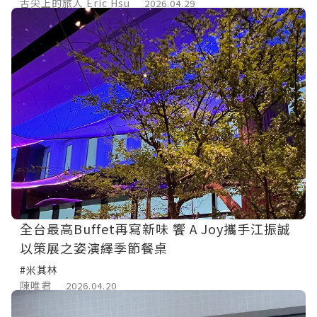
舌尖上的旅人 Eric Hsu
2026.04.29
全台最高Buffet再寫新味 饗 A Joy攜手江振誠
以策展之姿演繹季節餐桌
#米其林
陳唯君
2026.04.20