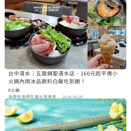
台中清水｜五路鍋聖清水店．160元起平價小
火鍋內用冰品飲料白飯吃到飽！
#火鍋
海帶呀海帶吃遍台灣美食
2026.06.05