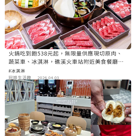
火鍋吃到飽538元起，無限量供應現切原肉、
蔬菜車、冰淇淋，礁溪火車站附近美食餐廳，
附最新吃到飽價位
#冰淇淋
冠婷生活趣
2026.04.03