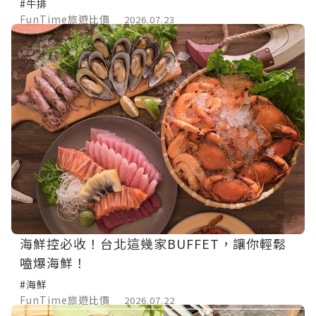
#牛排
FunTime旅遊比價
2026.07.23
海鮮控必收！台北這幾家BUFFET，讓你輕鬆
嗑爆海鮮！
#海鮮
FunTime旅遊比價
2026.07.22