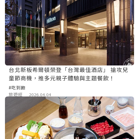
台北新板希爾頓榮登「台灣最佳酒店」 搶攻兒
童節商機，推多元親子體驗與主題餐飲！
#吃到飽
旅遊經
2026.04.04