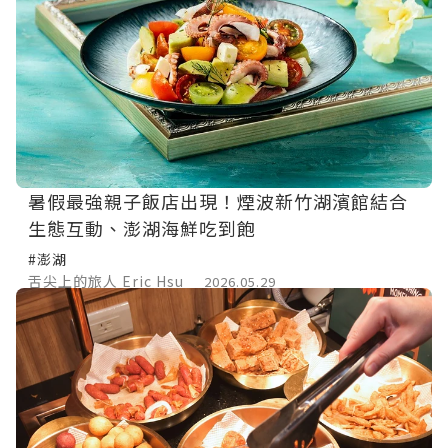
暑假最強親子飯店出現！煙波新竹湖濱館結合
生態互動、澎湖海鮮吃到飽
#澎湖
舌尖上的旅人 Eric Hsu
2026.05.29