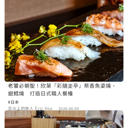
老饕必朝聖！欣葉「彩膳楽亭」祭香魚姿燒、
銀鱈燒 打造日式職人餐檯
#日本
舌尖上的旅人 Eric Hsu
2026.06.09