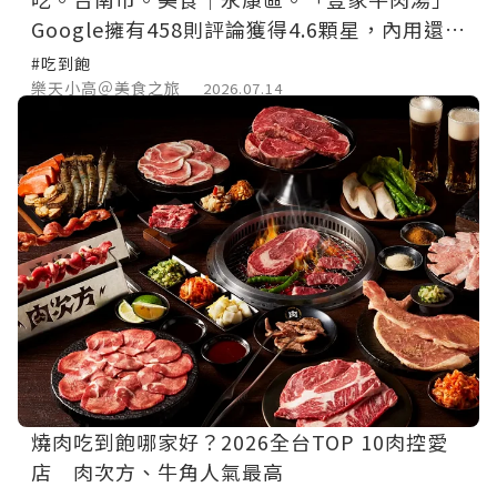
Google擁有458則評論獲得4.6顆星，內用還享
有肉燥飯和飲料免費吃到飽。
#吃到飽
樂天小高＠美食之旅
2026.07.14
燒肉吃到飽哪家好？2026全台TOP 10肉控愛
店 肉次方、牛角人氣最高