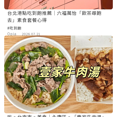
台北港點吃到飽推薦｜六福萬怡「飲茶尋飽
去」素食套餐心得
#吃到飽
Opia
2026.07.21
吃。台南市。美食｜永康區。「壹家牛肉湯」