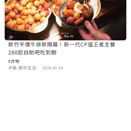
新竹平價牛排新開幕！新一代CP值王者主餐
280起自助吧吃到飽
#炸物
沐寗/寗好生活
2026.05.04