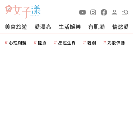
美食旅遊
愛漂亮
生活娛樂
有肌勵
情慾愛
心理測驗
陸劇
星座生肖
韓劇
彩妝保養