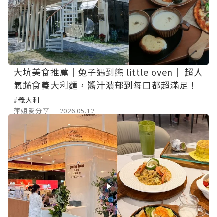
大坑美食推薦｜兔子遇到熊 little oven｜ 超人
氣蔬食義大利麵，醬汁濃郁到每口都超滿足！
#義大利
萍姐愛分享
2026.05.12