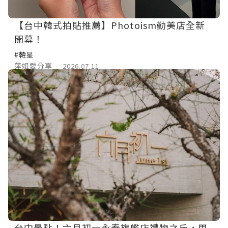
【台中韓式拍貼推薦】Photoism勤美店全新
開幕！
#韓星
萍姐愛分享
2026.07.11
台中景點！六月初一永春旗艦店禮物之丘，用