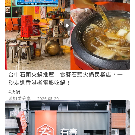
台中石頭火鍋推薦｜食藝石頭火鍋民權店，一
秒走進香港老電影吃鍋！
#火鍋
萍姐愛分享
2026.05.20