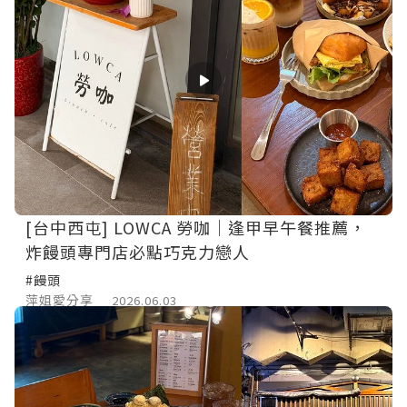
[台中西屯] LOWCA 勞咖｜逢甲早午餐推薦，
炸饅頭專門店必點巧克力戀人
#饅頭
萍姐愛分享
2026.06.03