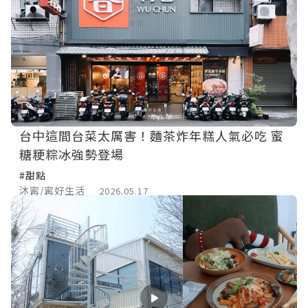
台中這間台菜太厲害！麵茶炸年糕人氣必吃 蜜
糖粳粽冰強勢登場
#甜點
沐寗/寗好生活
2026.05.17