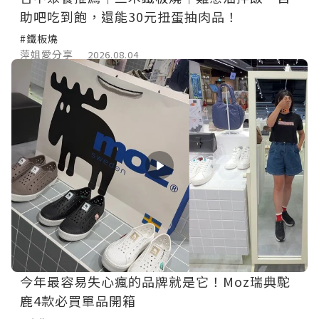
助吧吃到飽，還能30元扭蛋抽肉品！
#鐵板燒
萍姐愛分享
2026.08.04
今年最容易失心瘋的品牌就是它！Moz瑞典駝
鹿4款必買單品開箱