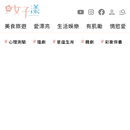
美食旅遊
愛漂亮
生活娛樂
有肌勵
情慾愛
心理測驗
陸劇
星座生肖
韓劇
彩妝保養