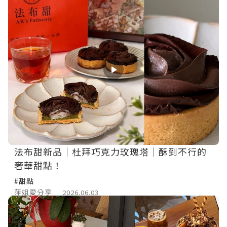
法布甜新品｜杜拜巧克力玫瑰塔｜酥到不行的
奢華甜點！
#甜點
萍姐愛分享
2026.06.03