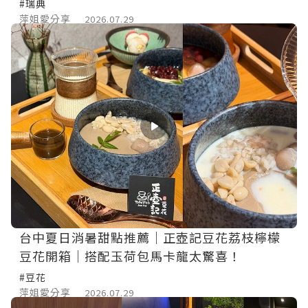
#瑞典
萍姐愛分享
2026.07.29
台中夏日消暑甜點推薦｜正壺記豆花荔枝檸檬
豆花開箱｜搭配玉荷包馬卡龍太驚喜！
#豆花
萍姐愛分享
2026.07.29