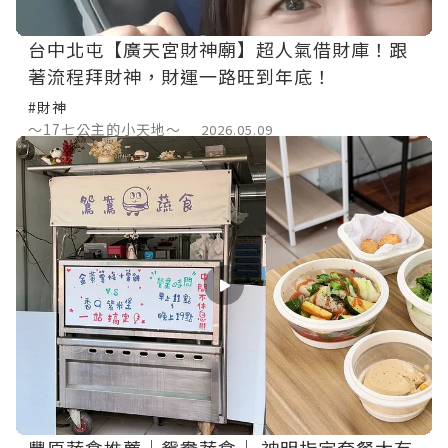
台中北屯【廣天宮財神廟】超人氣借財庫！跟
著流程拜財神，財運一路旺到年底！
#財神
～17七公主的小天地～
2026.05.09
豐原蔬食推薦｜鴛鴦蔬食｜ 神明指定套餐太有