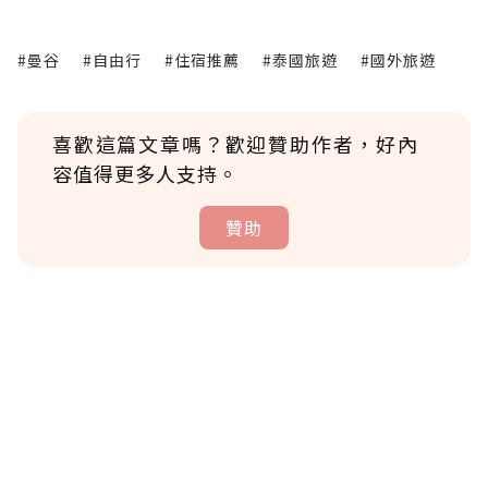
#曼谷
#自由行
#住宿推薦
#泰國旅遊
#國外旅遊
喜歡這篇文章嗎？歡迎贊助作者，好內
容值得更多人支持。
贊助
贊助說明
為了鼓勵作者持續創作更好的內容，會員可以
使用「贊助」功能實質回饋給喜愛的作者。可
將您認為適合的點數贈送給作者，一旦使用贊