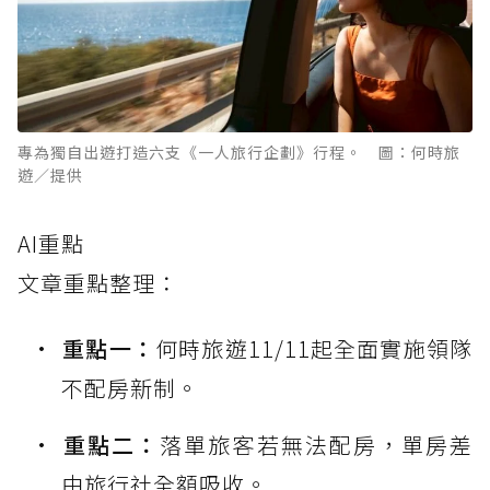
專為獨自出遊打造六支《一人旅行企劃》行程。 圖：何時旅
遊／提供
AI重點
文章重點整理：
重點一：
何時旅遊11/11起全面實施領隊
不配房新制。
重點二：
落單旅客若無法配房，單房差
由旅行社全額吸收。