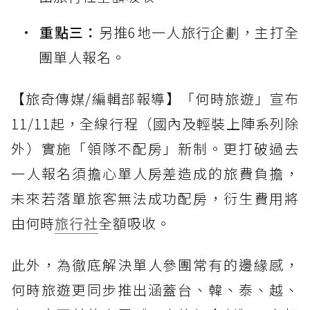
重點三：
另推6地一人旅行企劃，主打全
團單人報名。
【旅奇傳媒/編輯部報導】「何時旅遊」宣布
11/11起，全線行程（國內及輕裝上陣系列除
外）實施「領隊不配房」新制。更打破過去
一人報名須擔心單人房差造成的旅費負擔，
未來若落單旅客無法成功配房，衍生費用將
由何時
旅行社
全額吸收。
此外，為徹底解決單人參團常有的邊緣感，
何時旅遊更同步推出涵蓋台、韓、泰、越、