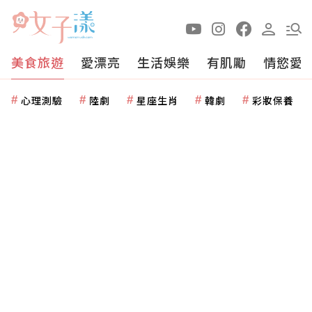
美食旅遊
愛漂亮
生活娛樂
有肌勵
情慾愛
心理測驗
陸劇
星座生肖
韓劇
彩妝保養