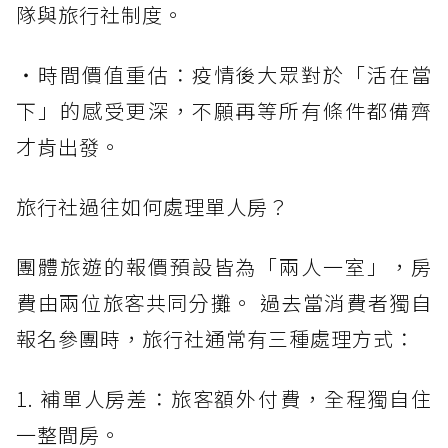
隊與旅行社制度。
・時間價值重估：疫情後大眾對於「活在當
下」的感受更深，不願再等所有條件都備齊
才肯出發。
旅行社過往如何處理單人房？
團體旅遊的報價預設皆為「兩人一室」，房
費由兩位旅客共同分攤。 過去當消費者獨自
報名參團時，旅行社通常有三種處理方式：
1. 補單人房差：旅客額外付費，全程獨自住
一整間房。