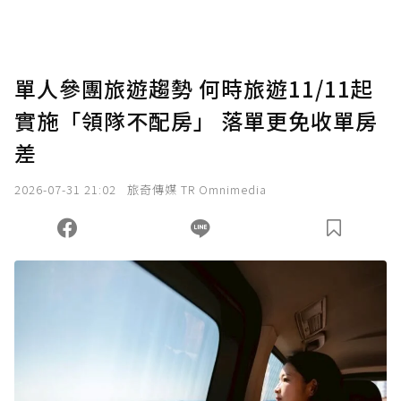
助點數即不得撤銷，單筆贊助最低點數為30
點，最高點數沒有上限。
U 利點數 1 點 = NTD 1 元。
單人參團旅遊趨勢 何時旅遊11/11起
實施「領隊不配房」 落單更免收單房
確認送出
差
我已詳閱贊助說明，且同意站方的使用條款。
2026-07-31 21:02
旅奇傳媒 TR Omnimedia
您當前剩餘 U 利點數：
0
點；前往
購買點數