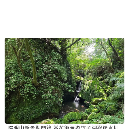
陽明山新景點開箱 賞花後漫遊竹子湖猴崁水圳