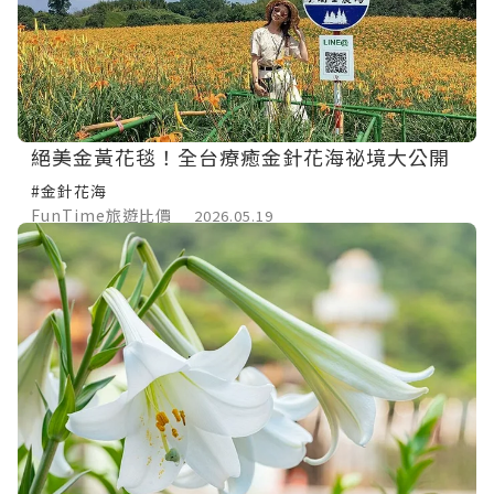
絕美金黃花毯！全台療癒金針花海祕境大公開
#金針花海
FunTime旅遊比價
2026.05.19