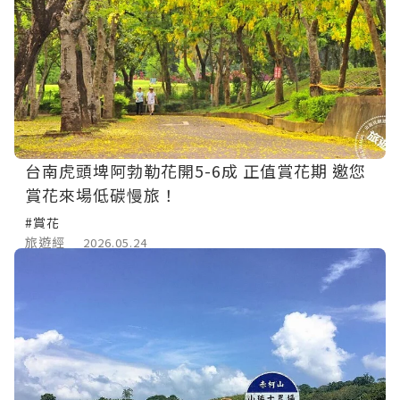
台南虎頭埤阿勃勒花開5-6成 正值賞花期 邀您
賞花來場低碳慢旅！
#賞花
旅遊經
2026.05.24