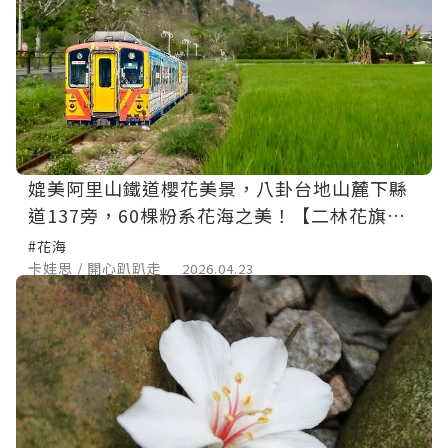
媲美阿里山鐵道櫻花美景，八卦台地山麓下縣
道137旁，60棵粉系花海之美！【二林花旗木
】（散步趣彰化一）
#花海
卡娃思 / 開心趴趴走
2026.04.23