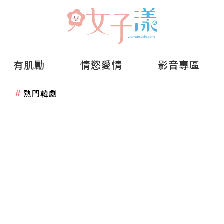
有肌勵
情慾愛情
影音專區
熱門韓劇