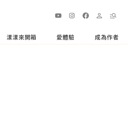
漾漾來開箱
愛體驗
成為作者