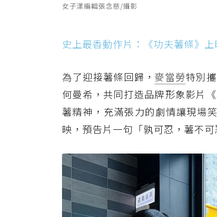
女子漾編輯張念慈/攝影
史上最香動作片：《功夫薯條》上
為了迎接薯條回歸，
麥當勞
特別攜
何曼希，共同打造品牌形象影片《
薯精神，充滿張力的劇情讓現場笑
映，預告片一句「孰可忍，薯不可