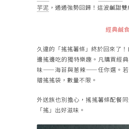
芋泥
，通通強勢回歸！這波鹹甜雙組
經典鹹食
久違的「搖搖薯條」終於回來了！自
邊搖邊吃的獨特樂趣。凡購買經典
味——海苔與蔥辣——任你選。若
贈搖搖袋，數量不限。
外送族也別擔心，搖搖薯條配餐同
「搖」出好滋味。