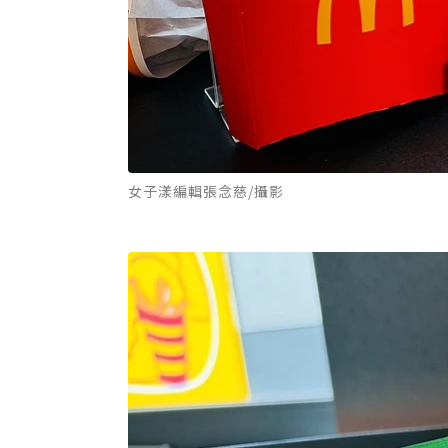
女子漾編輯張念慈/攝影