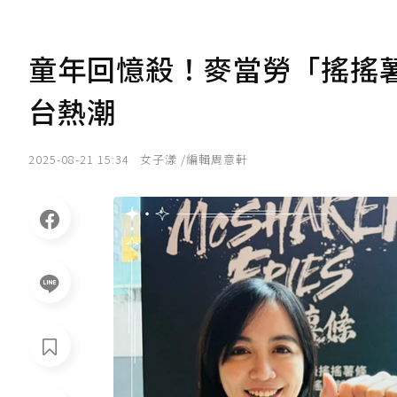
童年回憶殺！麥當勞「搖搖
台熱潮
2025-08-21 15:34
女子漾 /編輯周意軒