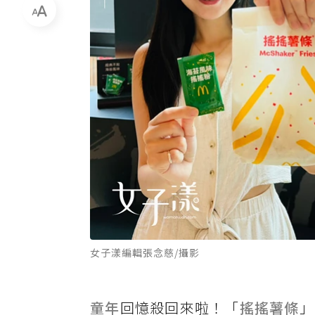
女子漾編輯張念慈/攝影
童年
回憶殺回來啦！「
搖搖薯條
」