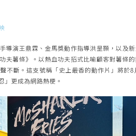
映
手導演王鼎霖、金馬獎動作指導洪昰顥，以及新
功夫薯條》。以熱血功夫招式比喻顧客對薯條的
聲不斷。這支號稱「史上最香的動作片」將於8月
忍」更成為網路熱梗。