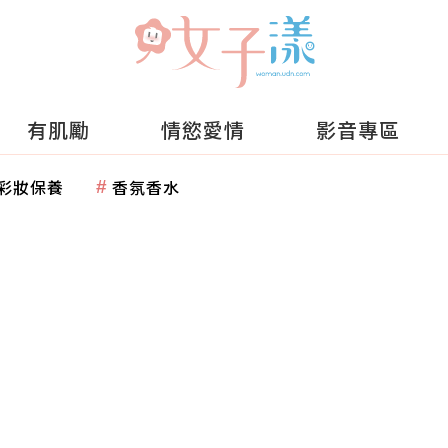
有肌勵
情慾愛情
影音專區
彩妝保養
香氛香水