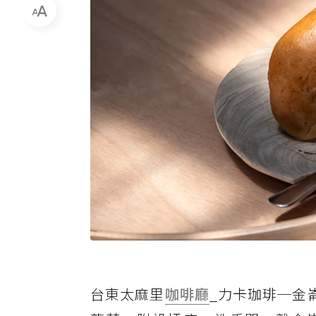
台東太麻里
咖啡廳
_力卡珈琲─金