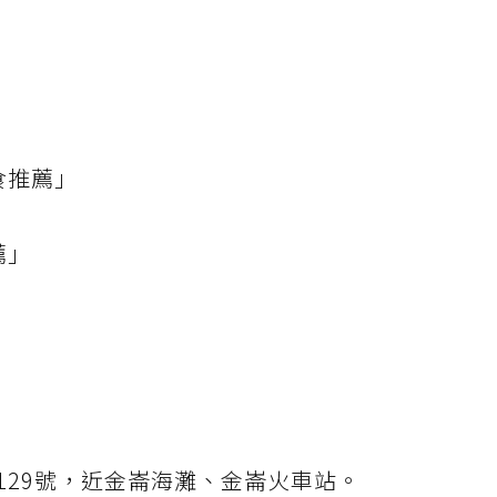
食推薦」
薦」
129號，近金崙海灘、金崙火車站。