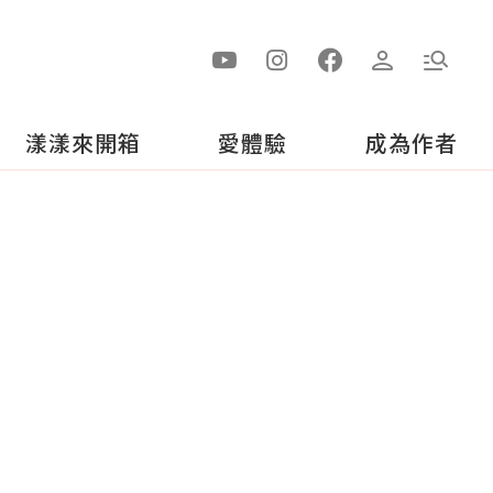
漾漾來開箱
愛體驗
成為作者