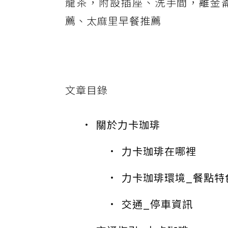
龍茶，附設插座、洗手間，離金崙
薦、太麻里早餐推薦
文章目錄
關於力卡珈琲
力卡珈琲在哪裡
力卡珈琲環境_餐點特
交通_停車資訊