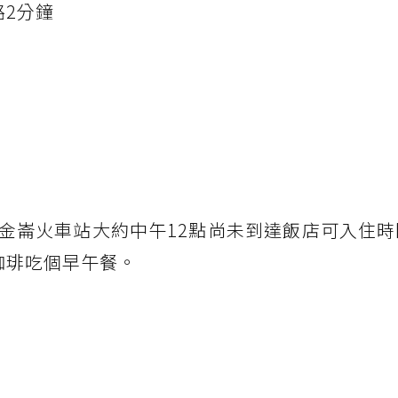
路2分鐘
金崙火車站大約中午12點尚未到達飯店可入住時
珈琲吃個早午餐。