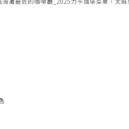
海灘最近的咖啡廳_2025力卡珈琲菜單，太麻
色