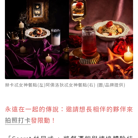
赫卡忒女神餐點(左)阿佛洛狄忒女神餐點(右) (圖/品牌提供)
永遠在一起的傳說：邀請想長相伴的夥伴來
拍照打卡
發限動！