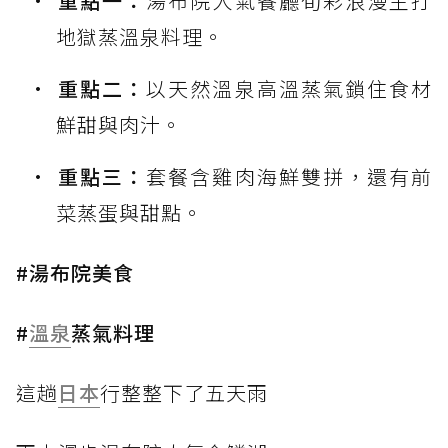
重點一：
湯布院人氣餐廳旬彩浪漫主打
地獄蒸溫泉料理。
重點二：
以天然溫泉高溫蒸氣鎖住食材
鮮甜與肉汁。
重點三：
套餐含雞肉海鮮雙拼，還有前
菜蒸蛋與甜點。
#湯布院美食
#
溫泉
蒸氣料理
這趟
日本
行整整下了五天雨