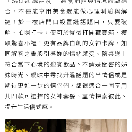
「Secret 絲昆忒 」將餐酒館與情境體驗結
合，不僅能享用美食還能做心理測驗與解
謎！於一樓店門口設置謎語題目，只要破
解、拍照打卡，便可於餐後打開藏寶箱、獲
取驚喜小禮！更有品牌自創的女神卡牌，如
同解答之書般引導妳的情緒感受、隨桌送上
符合當下心境的迎賓飲品。不論是閨密的姊
妹時光、曖昧中尋找升溫話題的半情侶或是
期待更進一步的情侶們，都很適合一同享用
共四款可選擇的女神套餐、盡情探索彼此、
提升生活儀式感。