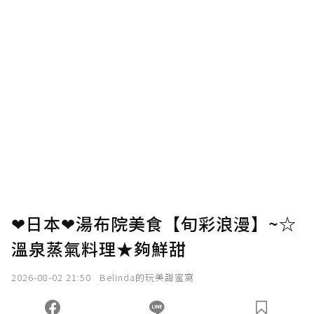
❤日本❤湯布院美食【旬彩浪漫】~☆
溫泉蒸氣料理★夠鮮甜
2026-08-02 21:50
Belinda的玩美甜蜜窩