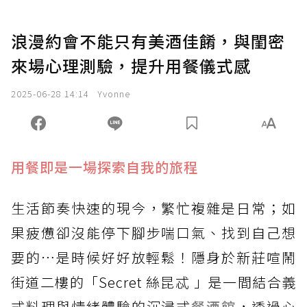
浪漫約會不能只有美酒佳餚，與閨密
來場心理測驗，提升用餐儀式感
2025-06-28 14:14
Yvonne
用餐即是一場探索自我的旅程
生活節奏快速的現今，繁忙複雜是日常；如
果疲憊卻沒能停下腳步喘口氣、找到自己想
要的…是時候好好放輕鬆！隱身於新莊喧鬧
街道二樓的「Secret 絲昆忒 」是一間結合義
式料理與情緒體驗的沉浸式
餐酒館
，透過心