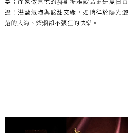
宴；而象徵喜悅的赫斯提雅飲品更是夏日首
選！湛藍氣泡與酸甜交織，如徜徉於陽光灑
落的大海、燦爛卻不張狂的快樂。