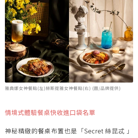
雅典娜女神餐點(左)赫斯提雅女神餐點(右) (圖/品牌提供)
情境式體驗餐桌快收進口袋名單
神秘精緻的餐桌布置也是「Secret 絲昆忒 」