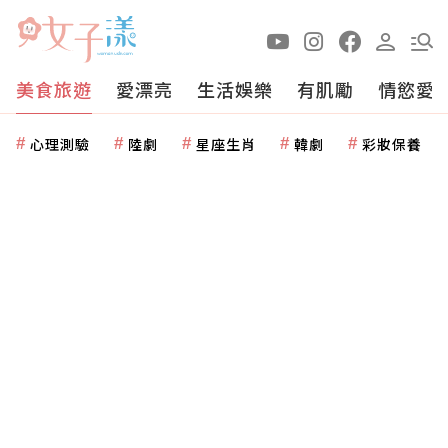
美食旅遊
愛漂亮
生活娛樂
有肌勵
情慾愛
心理測驗
陸劇
星座生肖
韓劇
彩妝保養