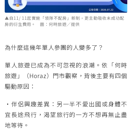
▲自11/ 11起實施「領隊不配房」新制，更主動吸收未成功配
房的衍生費用。 圖：何時旅遊／提供
為什麼這幾年單人參團的人變多了？
單人旅遊已成為不可忽視的浪潮。依「何時
旅遊」（Horaz）門市觀察，背後主要有四個
驅動原因：
・伴侶興趣差異：另一半不愛出國或身體不
宜長途飛行，渴望旅行的一方不想再無止盡
地等待。