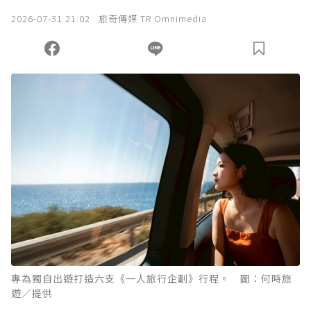
我已詳閱贊助說明，且同意站方的使用條款。
2026-07-31 21:02
旅奇傳媒 TR Omnimedia
您當前剩餘 U 利點數：
0
點；前往
購買點數
專為獨自出遊打造六支《一人旅行企劃》行程。 圖：何時旅
遊／提供