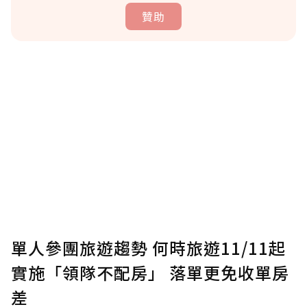
贊助
贊助說明
為了鼓勵作者持續創作更好的內容，會員可以
使用「贊助」功能實質回饋給喜愛的作者。可
將您認為適合的點數贈送給作者，一旦使用贊
助點數即不得撤銷，單筆贊助最低點數為30
點，最高點數沒有上限。
U 利點數 1 點 = NTD 1 元。
單人參團旅遊趨勢 何時旅遊11/11起
實施「領隊不配房」 落單更免收單房
確認送出
差