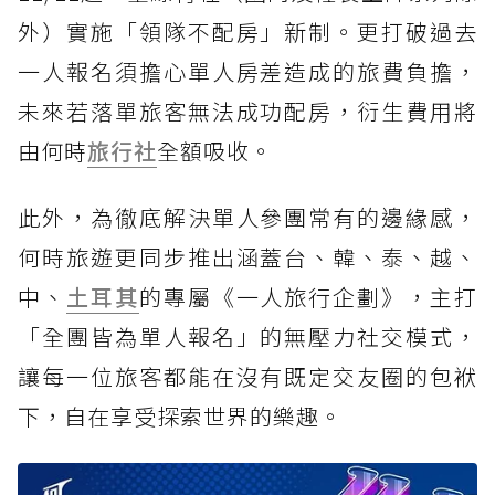
外）實施「領隊不配房」新制。更打破過去
一人報名須擔心單人房差造成的旅費負擔，
未來若落單旅客無法成功配房，衍生費用將
由何時
旅行社
全額吸收。
此外，為徹底解決單人參團常有的邊緣感，
何時旅遊更同步推出涵蓋台、韓、泰、越、
中、
土耳其
的專屬《一人旅行企劃》，主打
「全團皆為單人報名」的無壓力社交模式，
讓每一位旅客都能在沒有既定交友圈的包袱
下，自在享受探索世界的樂趣。