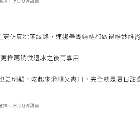
選擇，冰涼Q彈甜而
型更仿真粽葉紋路，連綁帶蝴蝶結都做得維妙維
我更推薦稍微退冰之後再享用——
也更明顯，吃起來滑順又爽口，完全就是夏日甜
選擇，冰涼Q彈甜而