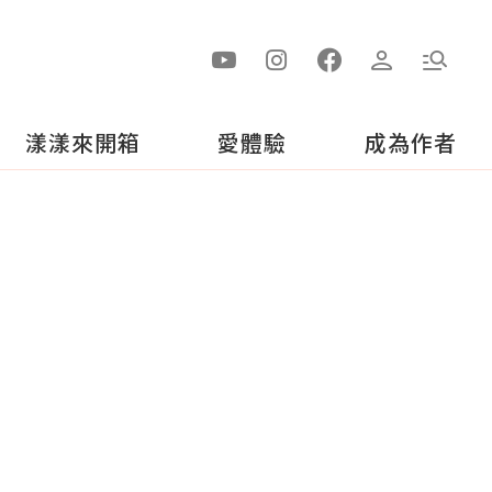
漾漾來開箱
愛體驗
成為作者