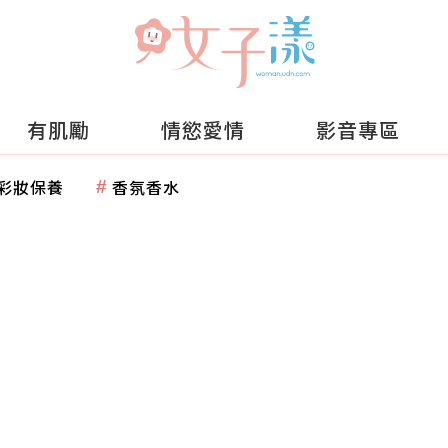
有肌勵
情慾愛情
影音專區
彩妝保養
香氛香水