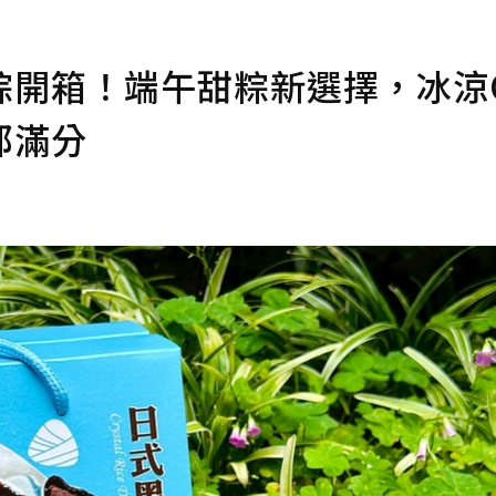
粽開箱！端午甜粽新選擇，冰涼
都滿分