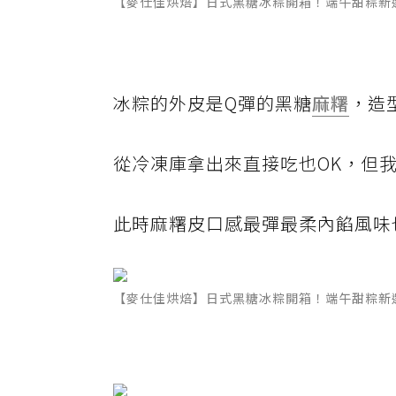
【麥仕佳烘焙】日式黑糖冰粽開箱！端午甜粽新
冰粽的外皮是Q彈的黑糖
麻糬
，造
從冷凍庫拿出來直接吃也OK，但
此時麻糬皮口感最彈最柔內餡風味
【麥仕佳烘焙】日式黑糖冰粽開箱！端午甜粽新