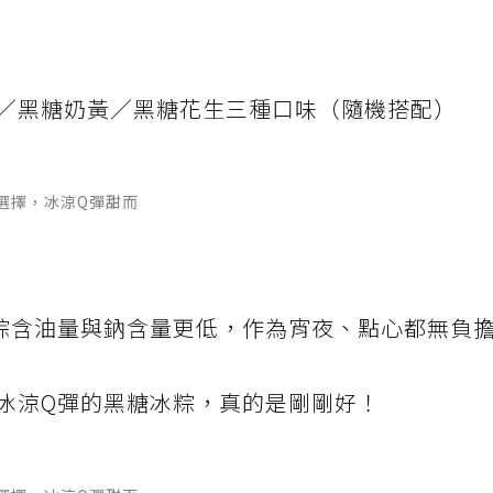
／黑糖奶黃／黑糖花生三種口味（隨機搭配）
選擇，冰涼Q彈甜而
肉粽含油量與鈉含量更低，作為宵夜、點心都無負
冰涼Q彈的黑糖冰粽，真的是剛剛好！