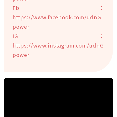
Fb：
https://www.facebook.com/udnG
power
IG：
https://www.instagram.com/udnG
power