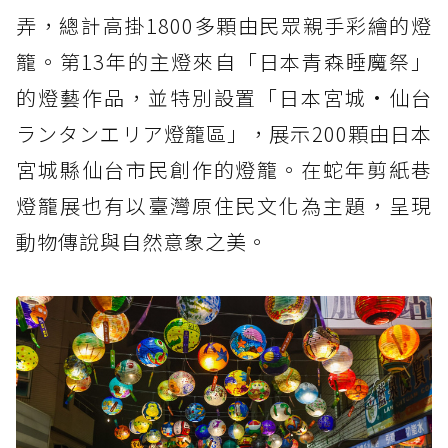
弄，總計高掛1800多顆由民眾親手彩繪的燈
籠。第13年的主燈來自「日本青森睡魔祭」
的燈藝作品，並特別設置「日本宮城·仙台
ランタンエリア燈籠區」，展示200顆由日本
宮城縣仙台市民創作的燈籠。在蛇年剪紙巷
燈籠展也有以臺灣原住民文化為主題，呈現
動物傳說與自然意象之美。