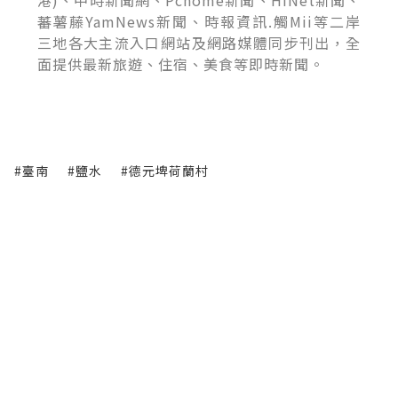
港)、中時新聞網、Pchome新聞、HiNet新聞、
蕃薯藤YamNews新聞、時報資訊.觸Mii等二岸
三地各大主流入口網站及網路媒體同步刊出，全
面提供最新旅遊、住宿、美食等即時新聞。
#臺南
#鹽水
#德元埤荷蘭村