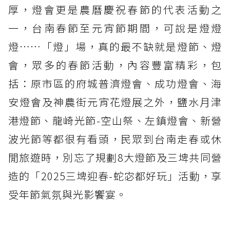
厚，燈會更是農曆慶祝春節的代表活動之
一，台南春節至元宵節期間，可說是燈燈
燈……「燈」場，真的最不缺就是燈節、燈
會，眾多的春節活動，內容豐富精彩，包
括：原市區的府城普濟燈會、成功燈會、海
安燈會及神農街元宵花燈展之外，鹽水月津
港燈節、龍崎光節-空山祭、左鎮燈會、新營
波光節等都很有看頭，民眾到台南走春或休
閒旅遊時，別忘了規劃8大燈節及三埤共同營
造的「2025三埤迎春-蛇宓都好玩」活動，享
受年節氣氛與光影饗宴。