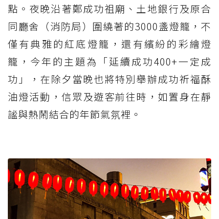
點。夜晚沿著鄭成功祖廟、土地銀行及原合
同廳舍（消防局）圍繞著的3000盞燈籠，不
僅有典雅的紅底燈籠，還有繽紛的彩繪燈
籠，今年的主題為「延續成功400+一定成
功」，在除夕當晚也將特別舉辦成功祈福酥
油燈活動，信眾及遊客前往時，如置身在靜
謐與熱鬧結合的年節氣氛裡。