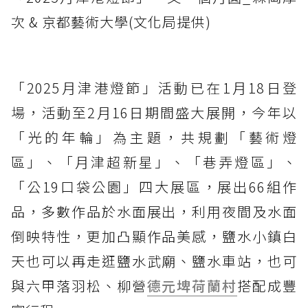
次 & 京都藝術大學(文化局提供)
「2025月津港燈節」活動已在1月18日登
場，活動至2月16日期間盛大展開，今年以
「光的年輪」為主題，共規劃「藝術燈
區」、「月津超新星」、「巷弄燈區」、
「公19口袋公園」四大展區，展出66組作
品，多數作品於水面展出，利用夜間及水面
倒映特性，更加凸顯作品美感，鹽水小鎮白
天也可以再走逛鹽水武廟、鹽水車站，也可
與六甲落羽松、柳營
德元埤荷蘭村
搭配成豐