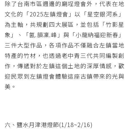
除了台南市區週邊的廟埕燈會外，代表在地
文化的「2025左鎮燈會」以「星空銀河系」
為主軸，共規劃四大展區，並包括「竹影星
象」、「氤.韻凜.峰」與「小龍納福迎新春」
三件大型作品，各項作品不僅融合左鎮當地
特產的竹材，也透過老中青三代共同編製創
作，傳遞對於左鎮這個土地的深厚情感，歡
迎民眾到左鎮燈會體驗這座古鎮帶來的光與
美。
六、鹽水月津港燈節(1/18~2/16)