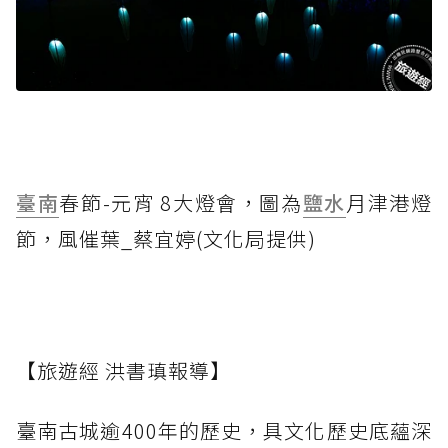
臺南
春節-元宵 8大燈會，圖為
鹽水
月津港燈
節，風催葉_蔡宜婷(文化局提供)
【旅遊經 洪書瑱報導】
臺南古城逾400年的歷史，具文化歷史底蘊深