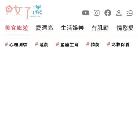
美食旅遊
愛漂亮
生活娛樂
有肌勵
情慾愛
心理測驗
陸劇
星座生肖
韓劇
彩妝保養