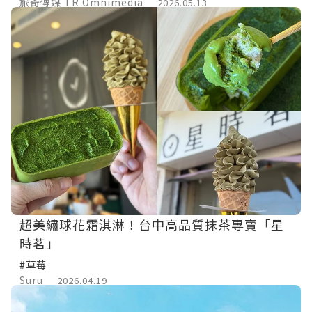
旅奇傳媒 TR Omnimedia
2026.05.13
超美繡球花霜淇淋！台中高品質抹茶專賣「星
時茗」
#草莓
Suru
2026.04.19