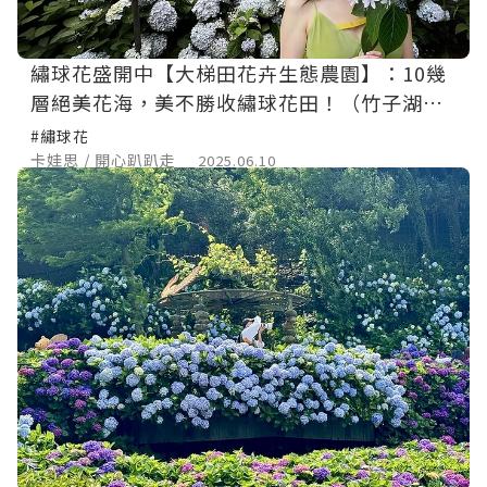
繡球花盛開中【大梯田花卉生態農園】：10幾
層絕美花海，美不勝收繡球花田！（竹子湖繡
球花季2025)
#繡球花
卡娃思 / 開心趴趴走
2025.06.10