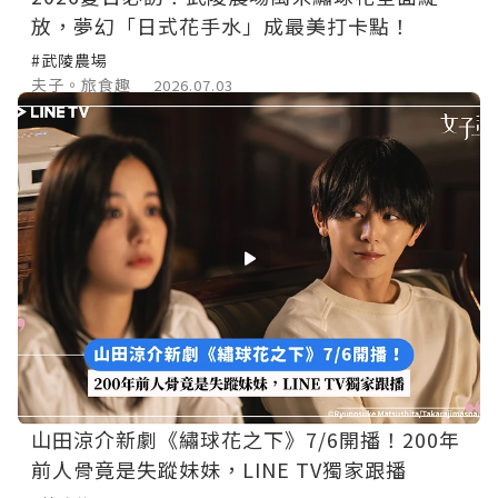
放，夢幻「日式花手水」成最美打卡點！
#武陵農場
夫子。旅食趣
2026.07.03
山田涼介新劇《繡球花之下》7/6開播！200年
前人骨竟是失蹤妹妹，LINE TV獨家跟播