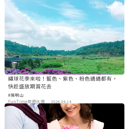
繡球花季來啦！藍色、紫色、粉色通通都有，
快趁盛放期賞花去
#陽明山
FunTime旅遊比價
2026.04.14