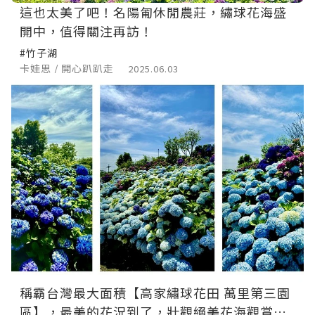
這也太美了吧！名陽匍休閒農莊，繡球花海盛
開中，值得關注再訪！
#竹子湖
卡娃思 / 開心趴趴走
2025.06.03
稱霸台灣最大面積【高家繡球花田 萬里第三園
區】，最美的花況到了，壯觀絕美花海觀賞期