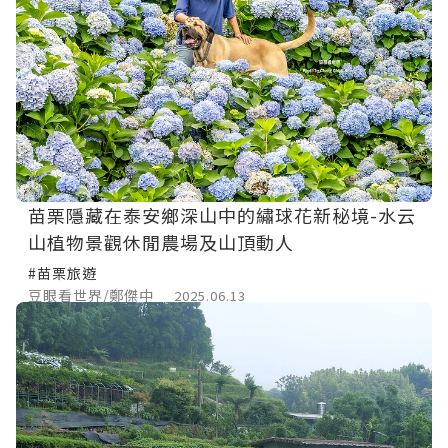
苗栗隱藏在泰安鄉深山中的繡球花新秘境-水云
山植物景觀休閒農場及山頂動人
#苗栗旅遊
豆眼看世界/鄭傑中
2025.06.13