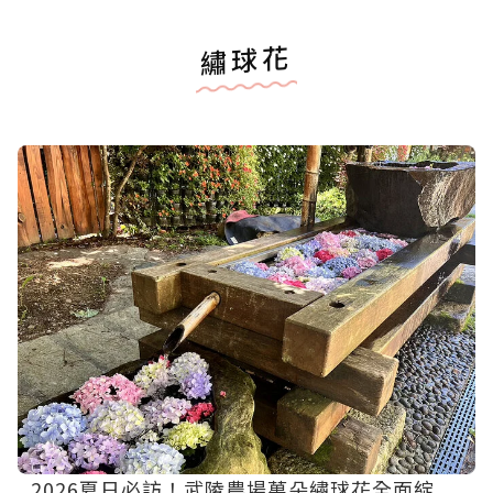
繡球花
2026夏日必訪！武陵農場萬朵繡球花全面綻