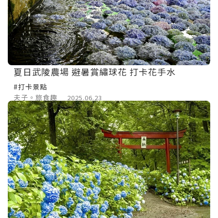
夏日武陵農場 避暑賞繡球花 打卡花手水
#打卡景點
夫子。旅食趣
2025.06.23