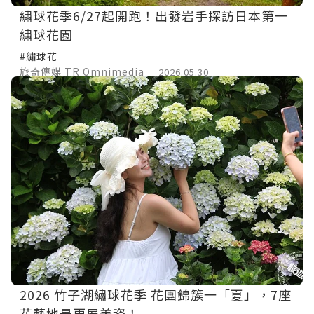
繡球花季6/27起開跑！出發岩手探訪日本第一
繡球花園
#繡球花
旅奇傳媒 TR Omnimedia
2026.05.30
2026 竹子湖繡球花季 花團錦簇一「夏」，7座
花藝地景更展美姿！