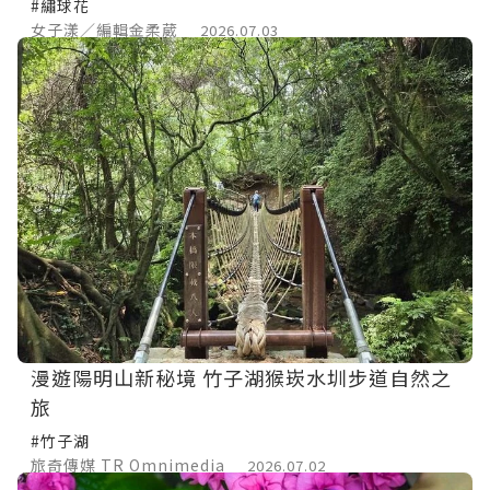
#繡球花
女子漾／編輯金柔葳
2026.07.03
漫遊陽明山新秘境 竹子湖猴崁水圳步道自然之
旅
#竹子湖
旅奇傳媒 TR Omnimedia
2026.07.02