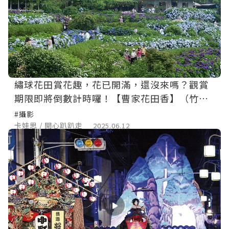
繡球花田賞花趣，花已開滿，還沒來嗎？觀賞
期限即將倒數計時囉！【曹家花田香】（竹子
湖繡球花季2025)
#攝影
卡娃思 / 開心趴趴走
2025.06.12