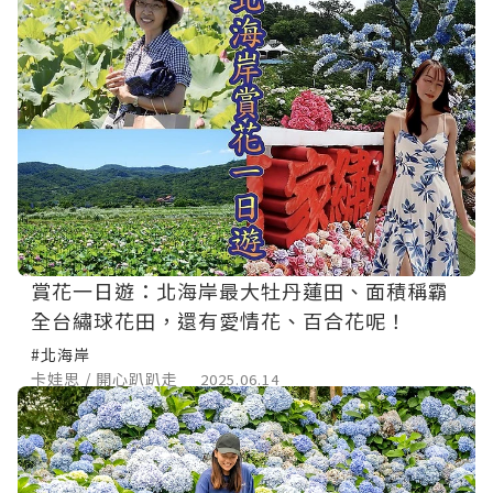
賞花一日遊：北海岸最大牡丹蓮田、面積稱霸
全台繡球花田，還有愛情花、百合花呢！
#北海岸
卡娃思 / 開心趴趴走
2025.06.14