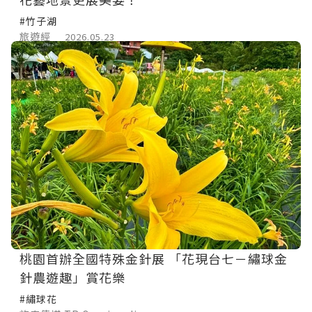
#竹子湖
旅遊經
2026.05.23
桃園首辦全國特殊金針展 「花現台七－繡球金
針農遊趣」賞花樂
#繡球花