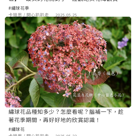
可至七月！
#繡球花季
卡娃思 / 開心趴趴走
2025.05.25
繡球花品種知多少？怎麼看呢？腦補一下，趁
著花季期間，再好好地的欣賞認識！
#繡球花
卡娃思 / 開心趴趴走
2025.05.23