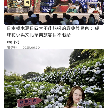
日本栃木夏日四大不能錯過的慶典與景色： 繡
球花季與文化祭典旅客目不暇給
#繡球花
旅遊經
2025.06.10