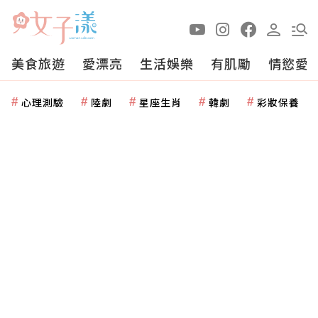
美食旅遊
愛漂亮
生活娛樂
有肌勵
情慾愛
心理測驗
陸劇
星座生肖
韓劇
彩妝保養