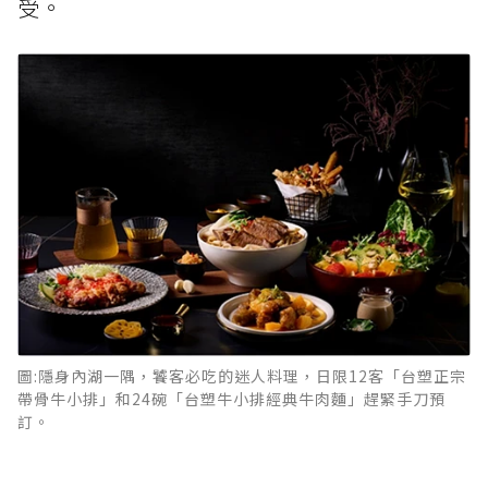
受。
圖:隱身內湖一隅，饕客必吃的迷人料理，日限12客「台塑正宗
帶骨牛小排」和24碗「台塑牛小排經典牛肉麵」趕緊手刀預
訂。