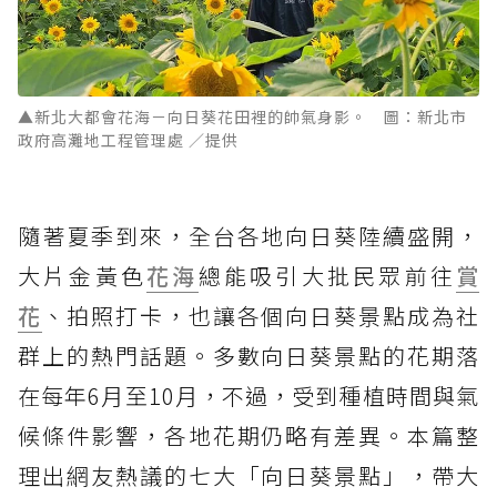
▲新北大都會花海－向日葵花田裡的帥氣身影。 圖：新北市
政府高灘地工程管理處 ／提供
隨著夏季到來，全台各地向日葵陸續盛開，
大片金黃色
花海
總能吸引大批民眾前往
賞
花
、拍照打卡，也讓各個向日葵景點成為社
群上的熱門話題。多數向日葵景點的花期落
在每年6月至10月，不過，受到種植時間與氣
候條件影響，各地花期仍略有差異。本篇整
理出網友熱議的七大「向日葵景點」，帶大