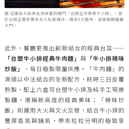
圖:征服各大政商名流味蕾的獨門「台塑正宗帶骨牛小排」，源
於台塑企業李寶朱夫人私房親作，傳承5大堅持、首度敞開餐廳
大門。
此外，餐廳更推出創新結合的經典台菜——
「台塑牛小排經典牛肉麵」
與
「牛小排辣味
炒飯」
，每日極製限量供應。「牛肉麵」的
湯頭以中法結合的全新配方，耗時三日反覆
熬製，配上六盎司台塑牛小排及純手工現擀
製麵，堪稱新高度的經典美味；「辣味炒
飯」則運用大火與文火交替，結合牛小排的
豐厚香氣與鍋氣，帶來粒粒分明的極致享