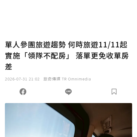
使用「贊助」功能實質回饋給喜愛的作者。可
將您認為適合的點數贈送給作者，一旦使用贊
助點數即不得撤銷，單筆贊助最低點數為30
點，最高點數沒有上限。
U 利點數 1 點 = NTD 1 元。
單人參團旅遊趨勢 何時旅遊11/11起
實施「領隊不配房」 落單更免收單房
確認送出
差
我已詳閱贊助說明，且同意站方的使用條款。
2026-07-31 21:02
旅奇傳媒 TR Omnimedia
您當前剩餘 U 利點數：
0
點；前往
購買點數