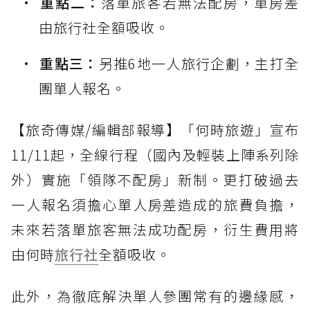
重點二：
落單旅客若無法配房，單房差
由旅行社全額吸收。
重點三：
另推6地一人旅行企劃，主打全
團單人報名。
【旅奇傳媒/編輯部報導】「何時旅遊」宣布
11/11起，全線行程（國內及輕裝上陣系列除
外）實施「領隊不配房」新制。更打破過去
一人報名須擔心單人房差造成的旅費負擔，
未來若落單旅客無法成功配房，衍生費用將
由何時
旅行社
全額吸收。
此外，為徹底解決單人參團常有的邊緣感，