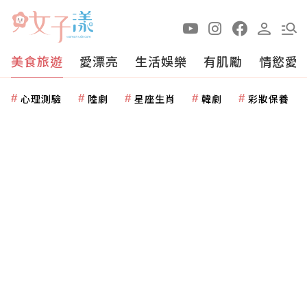
美食旅遊
愛漂亮
生活娛樂
有肌勵
情慾愛
心理測驗
陸劇
星座生肖
韓劇
彩妝保養