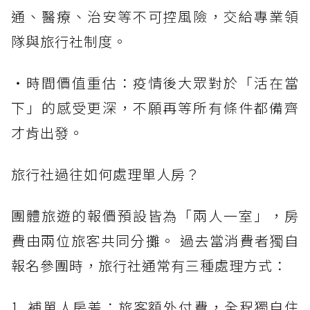
通、醫療、治安等不可控風險，交給專業領
隊與旅行社制度。
・時間價值重估：疫情後大眾對於「活在當
下」的感受更深，不願再等所有條件都備齊
才肯出發。
旅行社過往如何處理單人房？
團體旅遊的報價預設皆為「兩人一室」，房
費由兩位旅客共同分攤。 過去當消費者獨自
報名參團時，旅行社通常有三種處理方式：
1. 補單人房差：旅客額外付費，全程獨自住