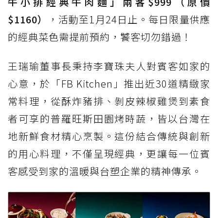
牛小排經典牛肉麵」兩客$999（原價
$1160）
，活動至1月24日止。每日限量供應
的經典菜色需提前預約，饕客切勿錯過！
王瑞瑜董事長秉持李寶珠夫人對賓客如家的
心意，於「FB Kitchen」推出近30道精緻家
常料理，從酥炸豬排、剝皮辣椒雞煲到素食
者可享的普羅旺斯田園烤時蔬，皆以台灣在
地新鮮食材精心烹製。這份結合傳統與創新
的用心料理，不僅呈現經典，更讓每一位賓
客感受到家的溫暖與台塑企業的精神傳承。