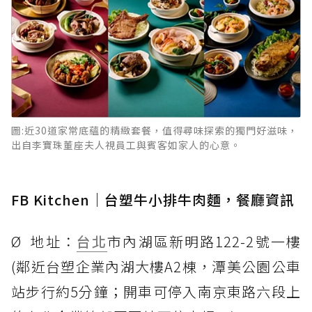
圖:近30道家常底蘊的精緻套餐，值得尋味探索的獨門好滋味，
出自李寶珠董座夫人視員工與賓客如家人的心意。
FB Kitchen｜台塑牛小排牛肉麵，餐廳資訊
Ø 地址：
台北
市內湖區新明路122-2號一樓
(鄰近台塑企業內湖大樓A2棟，潭美公園公車
站步行約5分鐘；開車可停入南京東路六段上