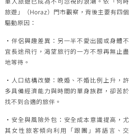
單人旅遊已成為不可忽視的浪潮。依「何時
旅遊」（Horaz）門市觀察，背後主要有四個
驅動原因：
・伴侶興趣差異：另一半不愛出國或身體不
宜長途飛行，渴望旅行的一方不想再無止盡
地等待。
・人口結構改變：晚婚、不婚比例上升，許
多具備經濟能力與時間的單身族群，卻苦於
找不到合適的旅伴。
・安全與風險外包：安全成本意識提高，尤
其女性旅客傾向利用「跟團」將語言、交