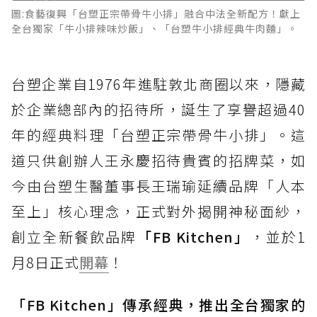
圖:食藝復興「台塑正宗帶骨牛小排」融合中法全新配方！獻上
全台獨家「牛小排辣味炒飯」、「台塑牛小排經典牛肉麵」。
台塑企業自1976年進駐敦北商圈以來，隱藏
於企業總部內的招待所，誕生了享譽超過40
年的經典料理「台塑正宗帶骨牛小排」。這
道只供創辦人王永慶招待貴賓的招牌菜，如
今由台塑生醫董事長王瑞瑜延續品牌「人本
至上」核心理念，正式對外揭開神秘面紗，
創立全新餐飲品牌
「FB Kitchen」
，並於1
月8日正式
開幕
！
「FB Kitchen」傳承經典，推出全台獨家的