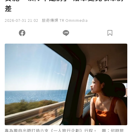
差
我已詳閱贊助說明，且同意站方的使用條款。
2026-07-31 21:02
旅奇傳媒 TR Omnimedia
您當前剩餘 U 利點數：
0
點；前往
購買點數
專為獨自出遊打造六支《一人旅行企劃》行程。 圖：何時旅