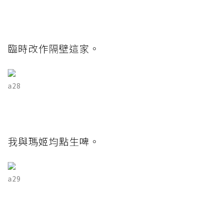
臨時改作隔壁這家。
a28
我與瑪姬均點生啤。
a29