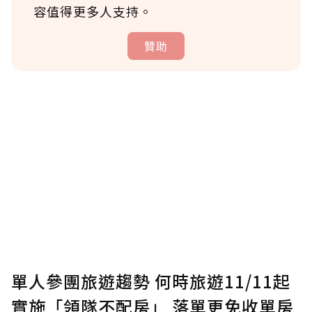
容值得更多人支持。
贊助
贊助說明
為了鼓勵作者持續創作更好的內容，會員可以
使用「贊助」功能實質回饋給喜愛的作者。可
將您認為適合的點數贈送給作者，一旦使用贊
助點數即不得撤銷，單筆贊助最低點數為30
點，最高點數沒有上限。
U 利點數 1 點 = NTD 1 元。
單人參團旅遊趨勢 何時旅遊11/11起
實施「領隊不配房」 落單更免收單房
確認送出