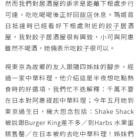
然而我們對居酒屋的訴求是距離下榻處步行
可達，吃吃喝喝後正好回
飯店
休息。瑪姬首
日抵達時已經看好下榻處附近的
餃子
居酒
屋，我對餃子居酒屋很有興致，小可與阿惠
雖然不喝酒，她倆表示吃餃子很可以。
視東京為故鄉的友人跟隨四姊妹的腳步，經
過一家中華料理，他介紹這是半夜想吃點熱
食時的好選項，我們忙不迭解釋：千萬不要
在日本對阿惠提起中華料理；今年五月她到
東京過生日，幾大怨念包括：Shake Shack
被說跟Burger King差不多／到Harbs 水果蛋
糕售罄／在日本被約去吃中華料理！姊妹們