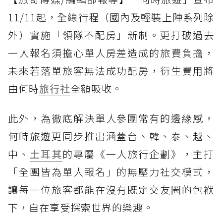
11/11起，全線行程（國內及輕裝上陣系列除
外）實施「領隊不配房」新制。更打破過去
一人報名須擔心單人房差造成的旅費負擔，
未來若落單旅客無法成功配房，衍生費用將
由何時
旅行社
全額吸收。
此外，為徹底解決單人參團常有的邊緣感，
何時旅遊更同步推出涵蓋台、韓、泰、越、
中、
土耳其
的專屬《一人旅行企劃》，主打
「全團皆為單人報名」的無壓力社交模式，
讓每一位旅客都能在沒有既定交友圈的包袱
下，自在享受探索世界的樂趣。