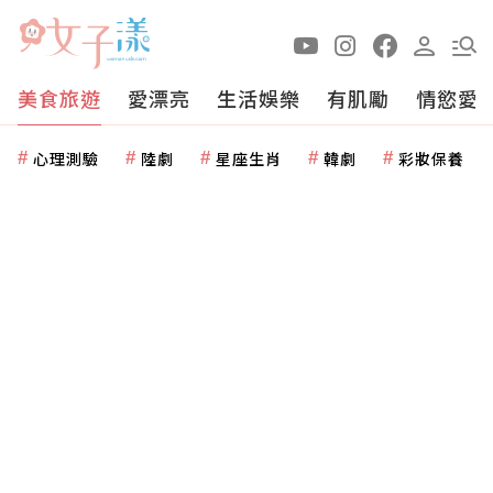
美食旅遊
愛漂亮
生活娛樂
有肌勵
情慾愛
心理測驗
陸劇
星座生肖
韓劇
彩妝保養