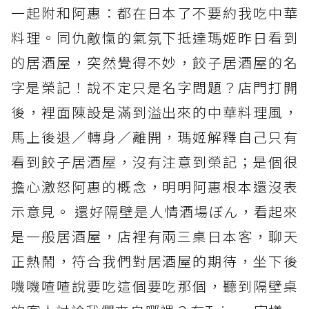
一起附和阿惠：都在日本了不要約我吃中華
料理。同仇敵愾的氣氛下抵達瑪姬昨日看到
的居酒屋，突然覺得不妙，餃子居酒屋的名
字是榮記！說不定只是名字問題？店門打開
後，裡面陳設是滿到溢出來的中華料理風，
馬上後退／轉身／離開，瑪姬解釋自己只有
看到餃子居酒屋，沒有注意到榮記；是個很
擔心激怒阿惠的概念，明明阿惠根本還沒表
示意見。 還好隔壁是人情酒場ぼん，看起來
是一般居酒屋，店裡有兩三桌日本客，聊天
正熱鬧，符合我們對居酒屋的期待，坐下後
嘰嘰喳喳說要吃這個要吃那個，聽到隔壁桌