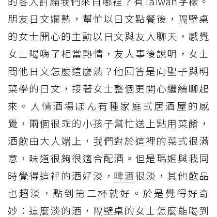
的客人討論我們來自哪裡？有Taiwan字樣。
朋友日文嫻熟，幫忙以日文點餐後，隔壁桌
的女士開心的主動以日文與友人聊天，感覺
女士喝嗨了相當熱情，友人事後說明，女士
問他日文怎麼這麼熟？他回答是向聖子與明
菜學的日文，接著女士整個更開心繼續聊起
來。人情酒場ぼん有種家庭式居酒屋的感
覺，兩個很乖的小孩子幫忙送上點用菜餚，
酒飲由大人端上，我們對於這裡的菜式很滿
意，味道很夠很適合配酒。但是瑪姬與我同
時覺得這裡的酒好淡，
啤酒
很淡，其他飲品
也超淡，點到第二杯就好。於是覺得好奇
妙：這麼淡的酒，隔壁桌的女士怎麼能喝到