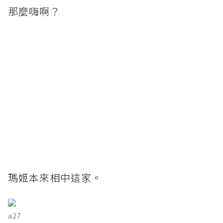
那麼嗨啊？
瑪姬本來相中這家。
a27