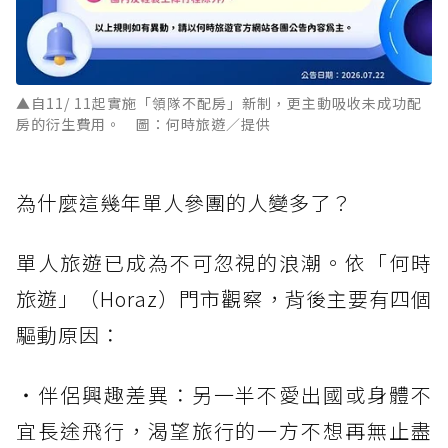
▲自11/ 11起實施「領隊不配房」新制，更主動吸收未成功配
房的衍生費用。 圖：何時旅遊／提供
為什麼這幾年單人參團的人變多了？
單人旅遊已成為不可忽視的浪潮。依「何時
旅遊」（Horaz）門市觀察，背後主要有四個
驅動原因：
・伴侶興趣差異：另一半不愛出國或身體不
宜長途飛行，渴望旅行的一方不想再無止盡