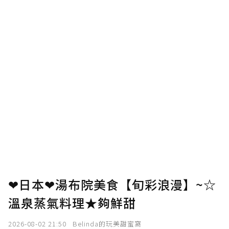
❤日本❤湯布院美食【旬彩浪漫】~☆
溫泉蒸氣料理★夠鮮甜
2026-08-02 21:50
Belinda的玩美甜蜜窩