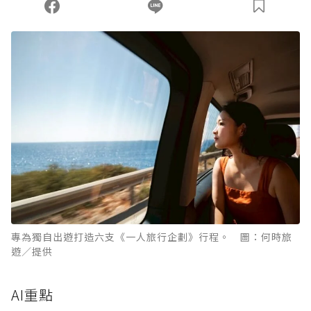
您當前剩餘 U 利點數：
0
點；前往
購買點數
專為獨自出遊打造六支《一人旅行企劃》行程。 圖：何時旅
遊／提供
AI重點