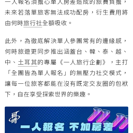
一人報名須擔心單人房差造成的旅費負擔，
未來若落單旅客無法成功配房，衍生費用將
由何時
旅行社
全額吸收。
此外，為徹底解決單人參團常有的邊緣感，
何時旅遊更同步推出涵蓋台、韓、泰、越、
中、
土耳其
的專屬《一人旅行企劃》，主打
「全團皆為單人報名」的無壓力社交模式，
讓每一位旅客都能在沒有既定交友圈的包袱
下，自在享受探索世界的樂趣。