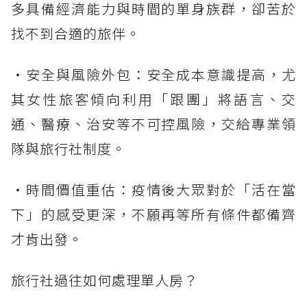
多具備經濟能力與時間的單身族群，卻苦於
找不到合適的旅伴。
・安全與風險外包：安全成本意識提高，尤
其女性旅客傾向利用「跟團」將語言、交
通、醫療、治安等不可控風險，交給專業領
隊與旅行社制度。
・時間價值重估：疫情後大眾對於「活在當
下」的感受更深，不願再等所有條件都備齊
才肯出發。
旅行社過往如何處理單人房？