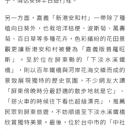
子、情侶安排半日遊行程。
另一方面，嘉義「新港安和村」一帶除了種
植向日葵外，也栽培洋桔梗、波斯菊、萬壽
菊、百日草等多種花卉，色彩繽紛的花田景
觀更讓新港安和村被譽為「嘉義版普羅旺
斯」。至於位在屏東縣的「下淡水溪鐵
橋」，則以百年鐵橋與河岸花海交織而成的
景致展現獨特的歷史氛圍，不少網友大讚
「屏東傍晚時分最舒適的散步地就是它」、
「搭火車的時候往下看也超級漂亮」，推薦
民眾到屏東旅遊，不妨順道至下淡水溪鐵橋
欣賞獨特美景。最後，位於台中市的「中社