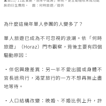
▲自11/ 11起實施「領隊不配房」新制，更主動吸收未成功配
房的衍生費用。 圖：何時旅遊／提供
為什麼這幾年單人參團的人變多了？
單人旅遊已成為不可忽視的浪潮。依「何時
旅遊」（Horaz）門市觀察，背後主要有四個
驅動原因：
・伴侶興趣差異：另一半不愛出國或身體不
宜長途飛行，渴望旅行的一方不想再無止盡
地等待。
・人口結構改變：晚婚、不婚比例上升，許