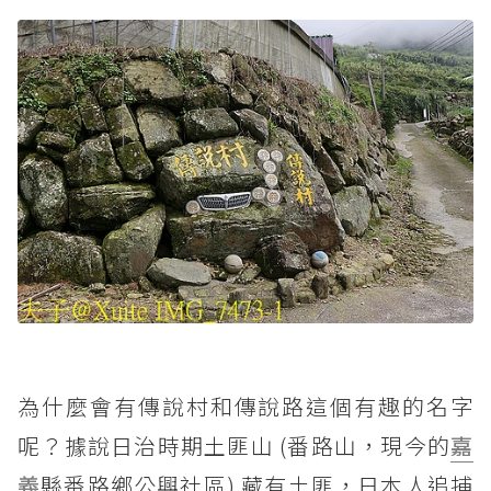
為什麼會有傳說村和傳說路這個有趣的名字
呢？據說日治時期土匪山 (番路山，現今的
嘉
義
縣番路鄉公興社區) 藏有土匪，日本人追捕