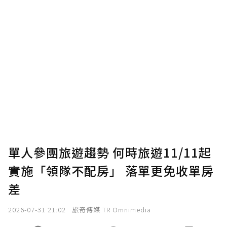
贊助說明
為了鼓勵作者持續創作更好的內容，會員可以
使用「贊助」功能實質回饋給喜愛的作者。可
將您認為適合的點數贈送給作者，一旦使用贊
助點數即不得撤銷，單筆贊助最低點數為30
點，最高點數沒有上限。
U 利點數 1 點 = NTD 1 元。
單人參團旅遊趨勢 何時旅遊11/11起
實施「領隊不配房」 落單更免收單房
確認送出
差
我已詳閱贊助說明，且同意站方的使用條款。
2026-07-31 21:02
旅奇傳媒 TR Omnimedia