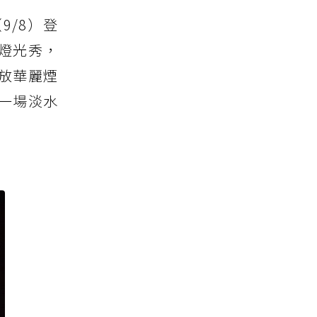
9/8）登
燈光秀，
放華麗煙
一場淡水