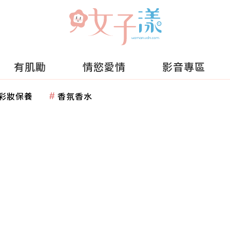
有肌勵
情慾愛情
影音專區
彩妝保養
香氛香水