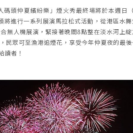
漁人碼頭仲夏繽紛樂」煙火秀最終場將於本週日（
頭將進行一系列展演馬拉松式活動，從港區水舞
合無人機展演，緊接著晚間8點整在淡水河上綻
，民眾可至漁港追煙花，享受今年仲夏夜的最後
給讀者！