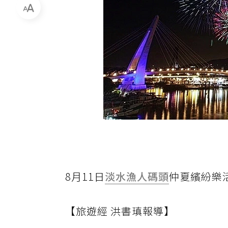
8月11日
淡水漁人碼頭
仲夏繽紛樂
【旅遊經 洪書瑱報導】