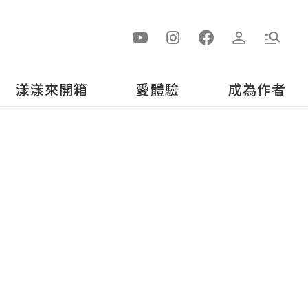
漾漾來開箱
愛體驗
成為作者