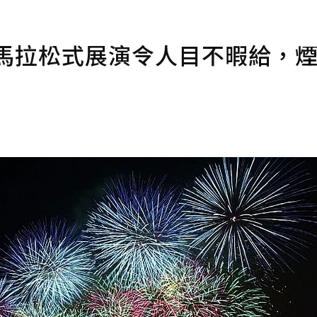
 馬拉松式展演令人目不暇給，