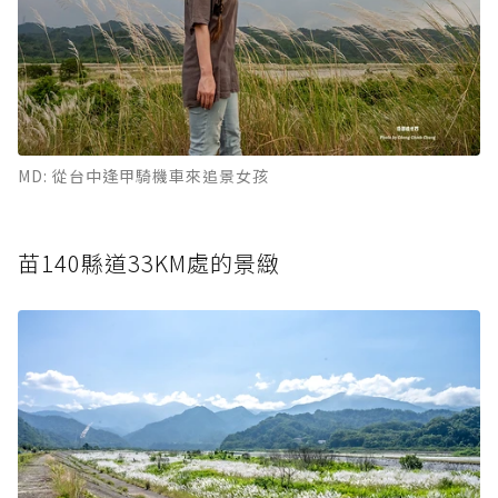
MD: 從台中逢甲騎機車來追景女孩
苗140縣道33KM處的景緻