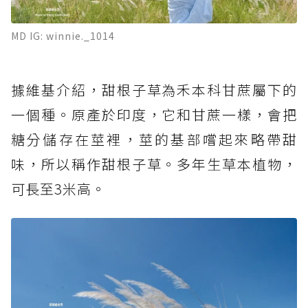
MD IG: winnie._1014
據維基介紹，甜根子草為禾本科甘蔗屬下的
一個種。原產於印度，它和甘蔗一樣，會把
糖分儲存在莖裡，莖的基部嚐起來略帶甜
味，所以稱作甜根子草。多年生草本植物，
可長至3米高。