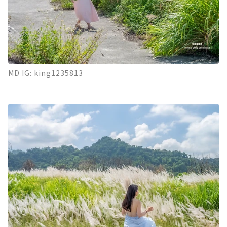
MD IG: king1235813