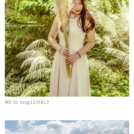
MD IG: king1235813