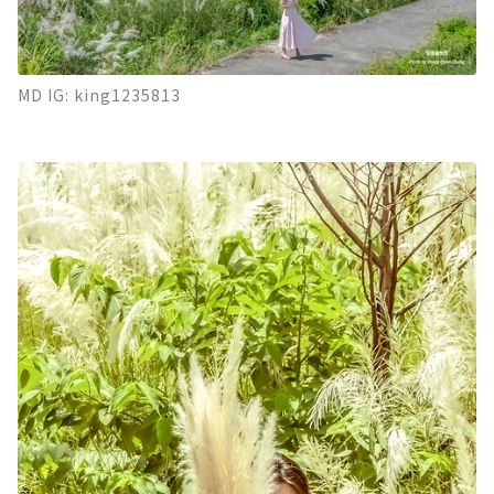
MD IG: king1235813