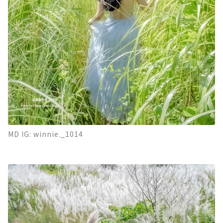
MD IG: winnie._1014