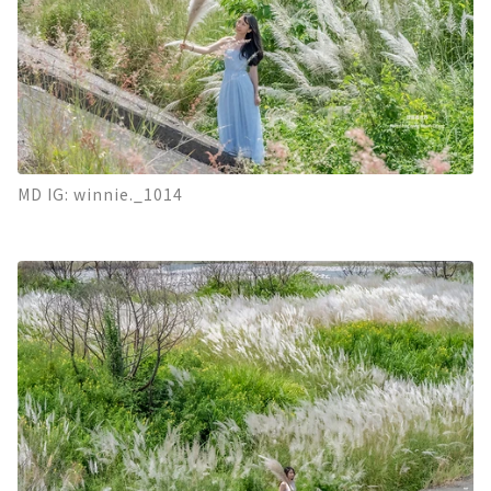
MD IG: winnie._1014