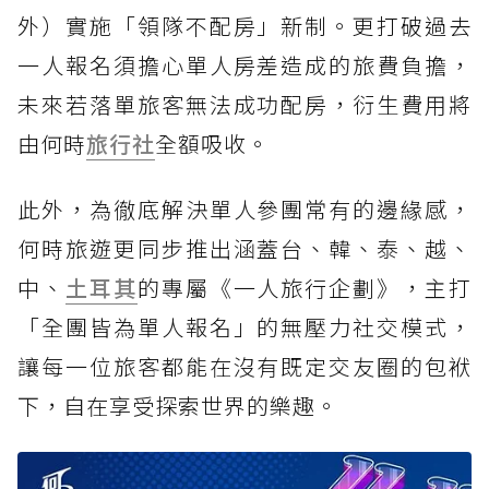
外）實施「領隊不配房」新制。更打破過去
一人報名須擔心單人房差造成的旅費負擔，
未來若落單旅客無法成功配房，衍生費用將
由何時
旅行社
全額吸收。
此外，為徹底解決單人參團常有的邊緣感，
何時旅遊更同步推出涵蓋台、韓、泰、越、
中、
土耳其
的專屬《一人旅行企劃》，主打
「全團皆為單人報名」的無壓力社交模式，
讓每一位旅客都能在沒有既定交友圈的包袱
下，自在享受探索世界的樂趣。