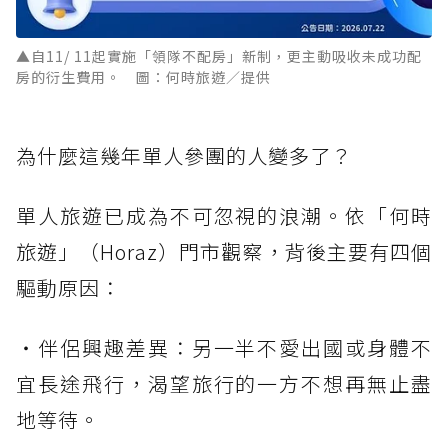
▲自11/ 11起實施「領隊不配房」新制，更主動吸收未成功配
房的衍生費用。 圖：何時旅遊／提供
為什麼這幾年單人參團的人變多了？
單人旅遊已成為不可忽視的浪潮。依「何時
旅遊」（Horaz）門市觀察，背後主要有四個
驅動原因：
・伴侶興趣差異：另一半不愛出國或身體不
宜長途飛行，渴望旅行的一方不想再無止盡
地等待。