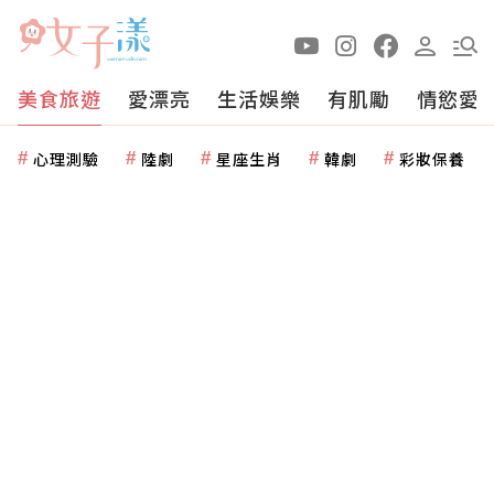
美食旅遊
愛漂亮
生活娛樂
有肌勵
情慾愛
心理測驗
陸劇
星座生肖
韓劇
彩妝保養