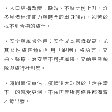
・人口結構改變：晚婚、不婚比例上升，許
多具備經濟能力與時間的單身族群，卻苦於
找不到合適的旅伴。
・安全與風險外包：安全成本意識提高，尤
其女性旅客傾向利用「跟團」將語言、交
通、醫療、治安等不可控風險，交給專業領
隊與旅行社制度。
・時間價值重估：疫情後大眾對於「活在當
下」的感受更深，不願再等所有條件都備齊
才肯出發。