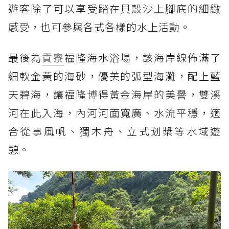
遊客除了可以享受踏在貝殼沙上腳底的細緻
感受，也可參與各式各樣的水上活動。
最後為
貢寮
福隆海水浴場，該海岸線佈滿了
細軟金黃的海砂，優美的弧型海灘，配上藍
天碧海，讓福隆博得黃金海岸的美譽，雙溪
河在此入海，內河河面寬廣、水流平穩，適
合從事風帆、獨木舟、立式划槳等水域遊
憩。