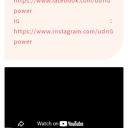
https://www.facebook.com/udnG
power
IG：
https://www.instagram.com/udnG
power