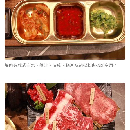
燒肉有韓式泡菜、蘸汁、油蔥、蒜片及胡椒粉供搭配享用。