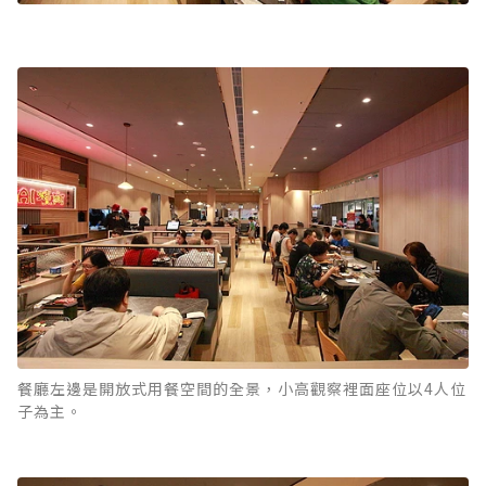
餐廳左邊是開放式用餐空間的全景，小高觀察裡面座位以4人位
子為主。