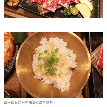
這米飯粒粒分明很軟Q還不錯吃。