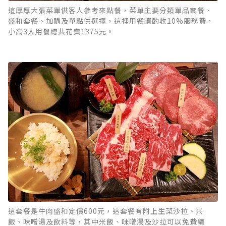
這厚厚大張菜單供客人參考來點餐，菜單主要分類單品套餐、
盛和套餐、加購及單點供選擇，這裡用餐須酌收10%服務費，
小高3人用餐總共花費1375元。
這套餐是牛肉盛和定價600元，這套餐有附上生菜沙拉、米
飯、味噌湯及飲料等，其中米飯、味噌湯及沙拉可以免費續