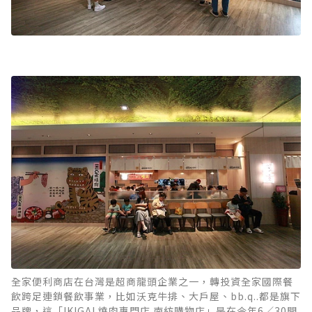
全家便利商店在台灣是超商龍頭企業之一，轉投資全家國際餐
飲跨足連鎖餐飲事業，比如沃克牛排、大戶屋、bb.q..都是旗下
品牌，這「IKIGAI 燒肉專門店 南紡購物店」是在今年6／30開