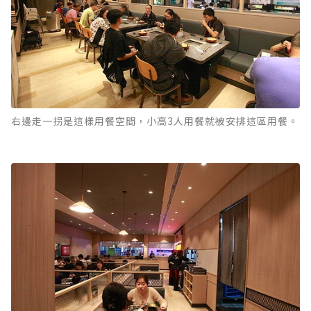
右邊走一拐是這樣用餐空間，小高3人用餐就被安排這區用餐。