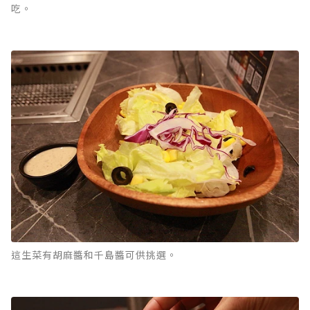
吃。
這生菜有胡麻醬和千島醬可供挑選。