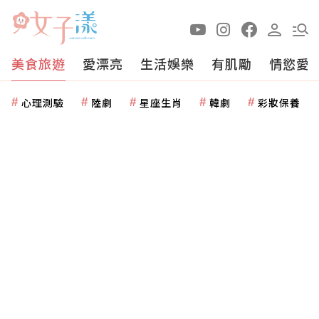
美食旅遊
愛漂亮
生活娛樂
有肌勵
情慾愛
心理測驗
陸劇
星座生肖
韓劇
彩妝保養