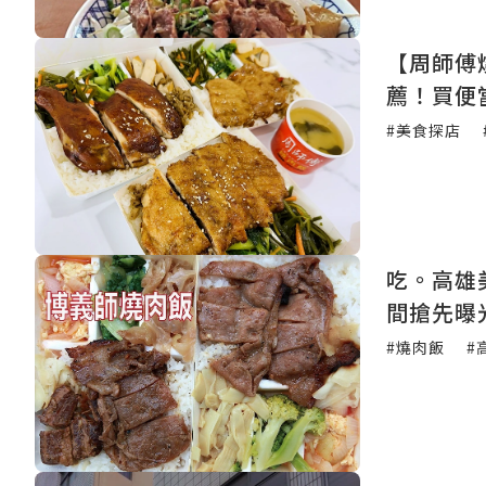
【周師傅
薦！買便
#美食探店
吃。高雄
間搶先曝
烘烤的燒
#燒肉飯
#