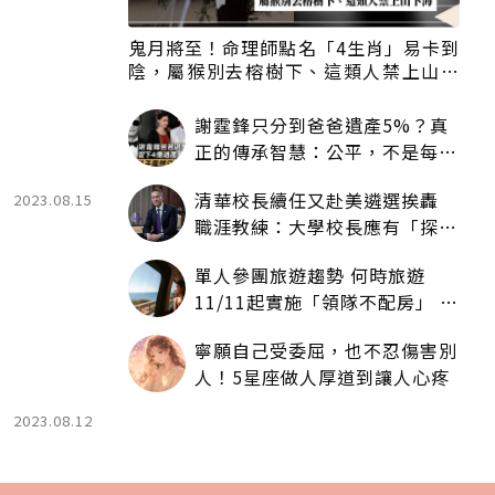
鬼月將至！命理師點名「4生肖」易卡到
陰，屬猴別去榕樹下、這類人禁上山下
海
謝霆鋒只分到爸爸遺產5%？真
正的傳承智慧：公平，不是每個
人拿一樣多
清華校長續任又赴美遴選挨轟
2023.08.15
職涯教練：大學校長應有「探
索」職涯權利嗎？
單人參團旅遊趨勢 何時旅遊
11/11起實施「領隊不配房」 落
單更免收單房差
寧願自己受委屈，也不忍傷害別
人！5星座做人厚道到讓人心疼
2023.08.12