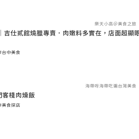
樂天小高＠美食之旅
｜吉仕貳館燒臘專賣．肉嫩料多實在，店面超顯
#台中美食
海帶呀海帶吃遍台灣美食
龍門客棧肉燥飯
#美食探店