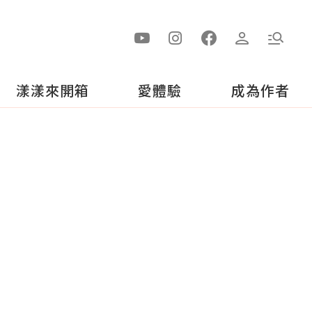
漾漾來開箱
愛體驗
成為作者