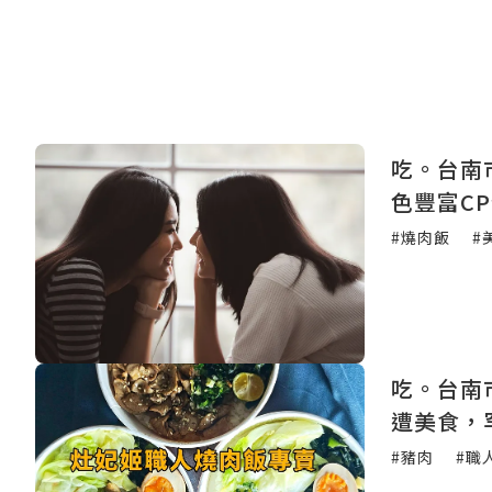
吃。台南
色豐富C
#燒肉飯
#
吃。台南
遭美食，
#豬肉
#職