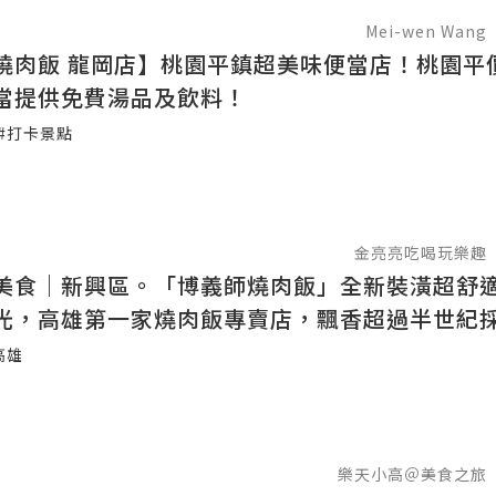
Mei-wen Wang
燒肉飯 龍岡店】桃園平鎮超美味便當店！桃園平
當提供免費湯品及飲料！
#打卡景點
金亮亮吃喝玩樂趣
美食｜新興區。「博義師燒肉飯」全新裝潢超舒
光，高雄第一家燒肉飯專賣店，飄香超過半世紀
肉飯「博義師燒肉飯」。
高雄
樂天小高＠美食之旅