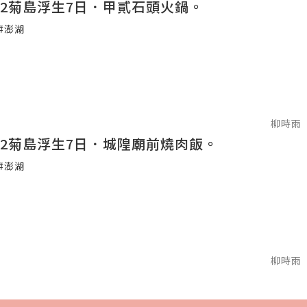
2022菊島浮生7日．甲貳石頭火鍋。
#澎湖
柳時雨
2022菊島浮生7日．城隍廟前燒肉飯。
#澎湖
柳時雨