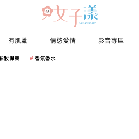
有肌勵
情慾愛情
影音專區
彩妝保養
香氛香水