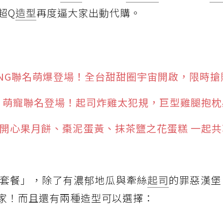
超Q
造型
再度逼大家出動代購。
INOTAENG聯名萌爆登場！全台甜甜圈宇宙開啟，限時
》萌寵聯名登場！起司炸雞太犯規，巨型雞腿抱枕
！開心果月餅、棗泥蛋黃、抹茶鹽之花蛋糕 一起
套餐」，除了有濃郁地瓜與牽絲
起司
的罪惡漢堡
家！而且還有兩種造型可以選擇：