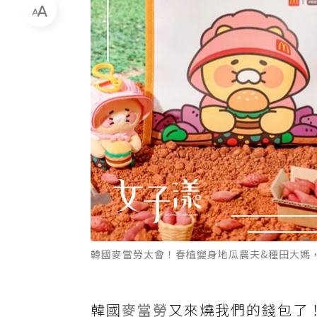
韓國麥當勞太會！春植變身地瓜農夫&種田大媽，聯名
韓國
麥當勞
又來燒我們的錢包了