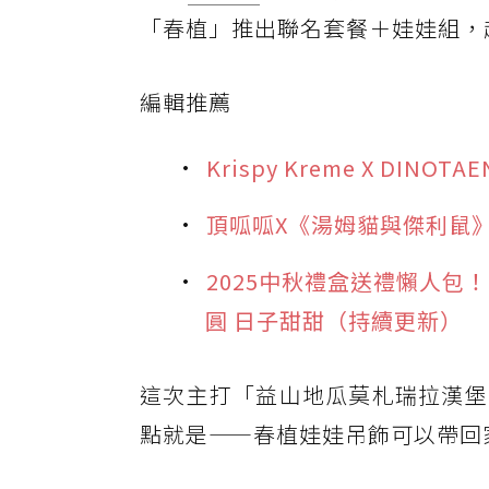
「春植」推出聯名套餐＋娃娃組，
編輯推薦
Krispy Kreme X D
頂呱呱X《湯姆貓與傑利鼠
2025中秋禮盒送禮懶人包
圓 日子甜甜（持續更新）
這次主打「益山地瓜莫札瑞拉漢堡
點就是——春植娃娃吊飾可以帶回