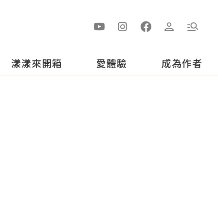
漾漾來開箱
愛體驗
成為作者