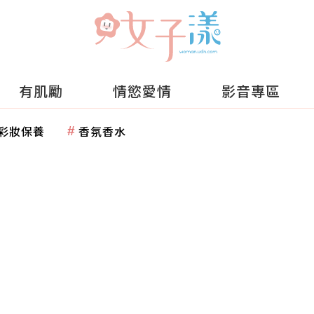
有肌勵
情慾愛情
影音專區
彩妝保養
香氛香水