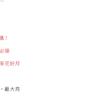
搶購！
必搶
共享花好月
，最大亮