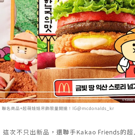
商品+超萌娃娃吊飾限量開搶！IG@mcdonalds_kr
！這次不只出
新品
，還聯手
Kakao
Friends的
超