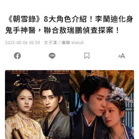
《朝雪錄》8大角色介紹！李蘭迪化身
鬼手神醫，聯合敖瑞鵬偵查探案！
2025-08-04 05:59
女子漾／編輯 Wendi