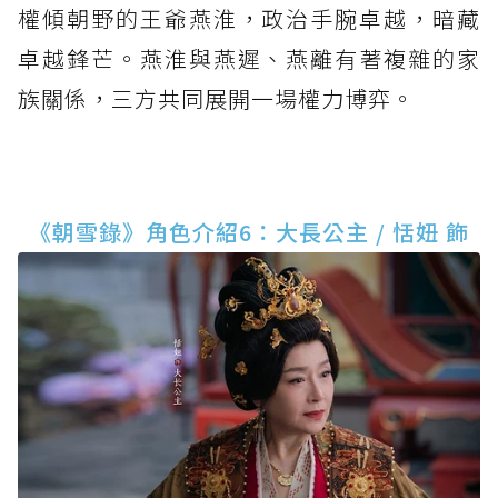
權傾朝野的王爺燕淮，政治手腕卓越，暗藏
卓越鋒芒。燕淮與燕遲、燕離有著複雜的家
族關係，三方共同展開一場權力博弈。
《朝雪錄》角色介紹6：大長公主 / 恬妞 飾