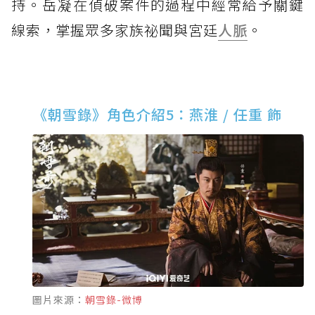
持。岳凝在偵破案件的過程中經常給予關鍵
線索，掌握眾多家族祕聞與宮廷
人脈
。
《朝雪錄》角色介紹5：燕淮 / 任重 飾
圖片來源：
朝雪錄-微博