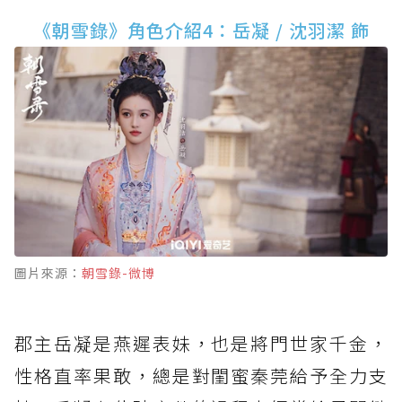
《朝雪錄》角色介紹4：岳凝 / 沈羽潔 飾
圖片來源：
朝雪錄-微博
郡主岳凝是燕遲表妹，也是將門世家千金，
性格直率果敢，總是對閨蜜秦莞給予全力支