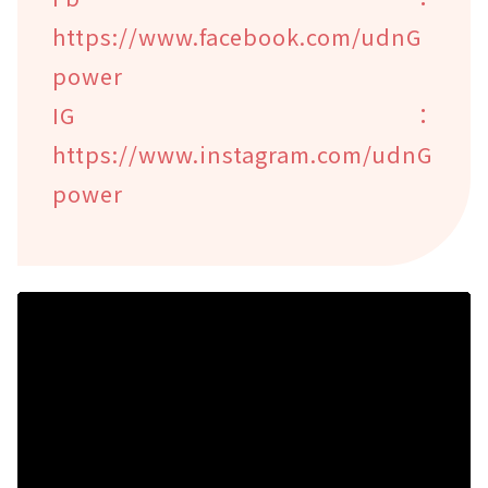
https://www.facebook.com/udnG
power
IG：
https://www.instagram.com/udnG
power