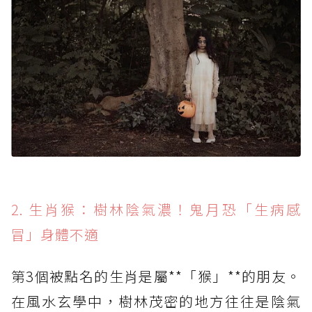
2. 生肖猴：樹林陰氣濃！鬼月恐「生病感
冒」身體不適
第3個被點名的生肖是屬**「猴」**的朋友。
在風水玄學中，樹林茂密的地方往往是陰氣