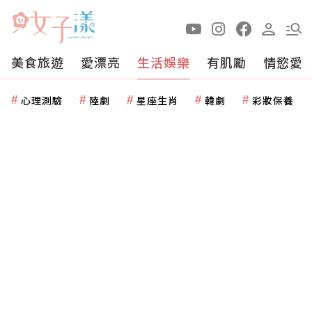
美食旅遊
愛漂亮
生活娛樂
有肌勵
情慾愛
心理測驗
陸劇
星座生肖
韓劇
彩妝保養