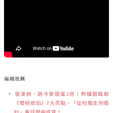
編輯推薦
張凌赫、趙今麥甜蜜2搭！熱播甜寵劇
《櫻桃琥珀》7大亮點，「從校服走到婚
紗」童話戀曲成真！