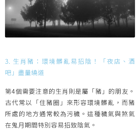
3. 生肖豬：環境髒亂易招陰！「夜店、酒
吧」盡量繞道
第4個需要注意的生肖則是屬「豬」的朋友。
古代常以「住豬圈」來形容環境髒亂，而豬
所處的地方通常較為污穢。這種穢氣與煞氣
在鬼月期間特別容易招致陰氣。