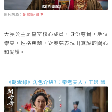
圖片來源：
朝雪錄-微博
大長公主是皇室核心成員，身份尊貴，地位
崇高，性格慈藹，對秦莞表現出真誠的關心
和愛護。
《朝雪錄》角色介紹7：秦老夫人 / 王姬 飾