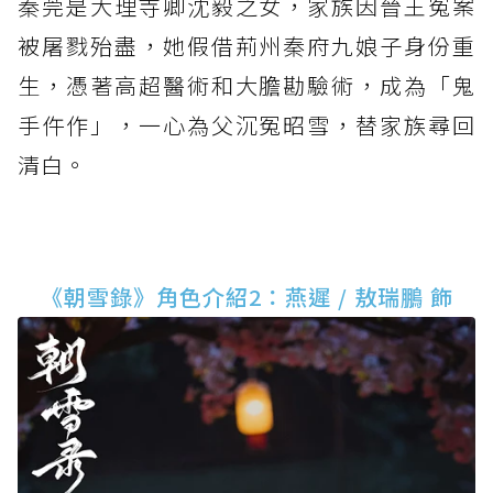
秦莞是大理寺卿沈毅之女，家族因晉王冤案
被屠戮殆盡，她假借荊州秦府九娘子身份重
生，憑著高超醫術和大膽勘驗術，成為「鬼
手仵作」，一心為父沉冤昭雪，替家族尋回
清白。
《朝雪錄》角色介紹2：燕遲 / 敖瑞鵬 飾