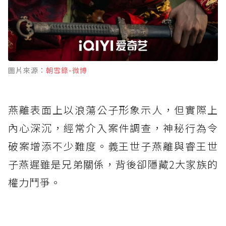
圖片來源：
朝雪錄-微博
燕離表面上以浪蕩公子形象示人，但實際上
內心深沉，經常介入案件調查，神秘行為令
破案增添不少難度。義王世子燕離與睿王世
子燕遲雖是兄弟關係，背後卻隱藏2大家族的
權力鬥爭。