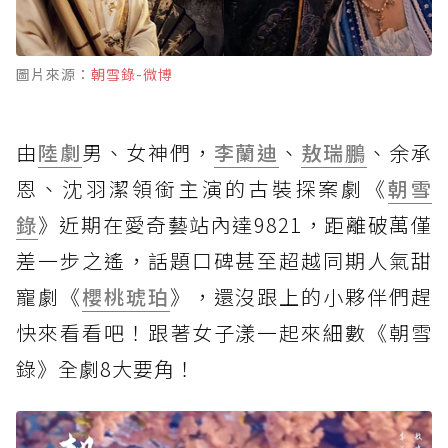
圖片來源：
朝雪錄-微博
由
陸劇
男、女神們，
李蘭迪
、
敖瑞鵬
、余承
恩、沈羽潔領銜主演的古裝探案劇《
朝雪
錄
》近期在愛奇藝站內達9821，距離破萬僅
差一步之遙，話題口碑甚至超越同期人氣甜
寵劇《
櫻桃琥珀
》，還沒跟上的小夥伴們趕
快來看看吧！跟著女子漾一起來細數《朝雪
錄》全劇8大要角！