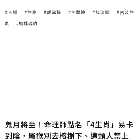
#人脈
#陸劇
#朝雪錄
#李蘭迪
#敖瑞鵬
#古裝陸
劇
#櫻桃琥珀
鬼月將至！命理師點名「4生肖」易卡
到陰，屬猴別去榕樹下、這類人禁上