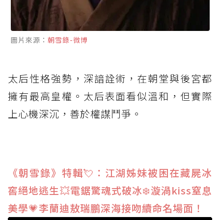
圖片來源：
朝雪錄-微博
太后性格強勢，深諳詮術，在朝堂與後宮都
擁有最高皇權。太后表面看似溫和，但實際
上心機深沉，善於權謀鬥爭。
《朝雪錄》特輯💘：江湖姊妹被困在藏屍冰
窖絕地逃生💥電鋸驚魂式破冰❄️漩渦kiss窒息
美學💗李蘭迪敖瑞鵬深海接吻續命名場面！