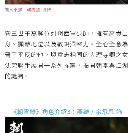
圖片來源：
朝雪錄-微博
睿王世子燕遲位列朔西軍少帥，擁有高貴出
身、顯赫地位以及敏銳洞察力。全心全意為
晉王平反的他，與意志相同的大理寺卿之女
沈莞聯手展開一系列探案，揭開朝堂與江湖
的謎團。
《朝雪錄》角色介紹3：燕離 / 余承恩 飾