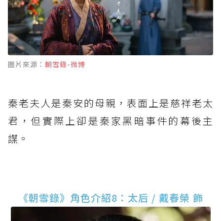
圖片來源：
朝雪錄-微博
秦老夫人是秦安的母親，表面上是慈祥老太
君，但實際上卻是秦家黑暗事件的幕後主
謀。
《朝雪錄》角色介紹8：太后 / 戴春榮 飾