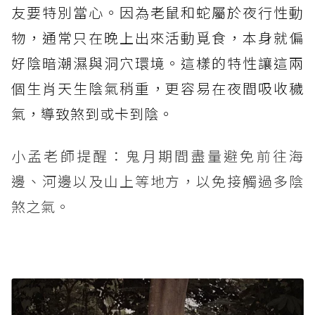
友要特別當心。因為老鼠和蛇屬於夜行性動
物，通常只在晚上出來活動覓食，本身就偏
好陰暗潮濕與洞穴環境。這樣的特性讓這兩
個生肖天生陰氣稍重，更容易在夜間吸收穢
氣，導致煞到或卡到陰。
小孟老師提醒：鬼月期間盡量避免前往海
邊、河邊以及山上等地方，以免接觸過多陰
煞之氣。