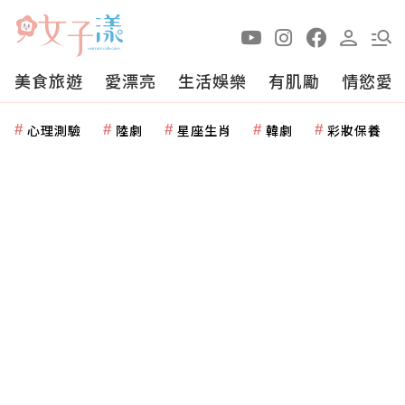
美食旅遊
愛漂亮
生活娛樂
有肌勵
情慾愛
心理測驗
陸劇
星座生肖
韓劇
彩妝保養