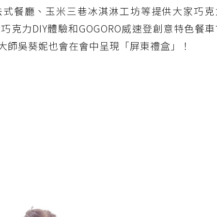
s 高蘆法式餐廳、玉米三巷冰淇淋工坊等提供大家巧
克力DIY體驗和GOGORO威速登創意特色餐
大師吳葵妮也會在會中呈現「屏東禮盒」！