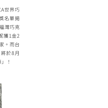
CA世界巧
)獲獎名單揭
：福灣巧克
獲1金2
家。而台
將於8月
節」！