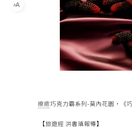
療癒
巧克力霸系列-莫內花園，《巧
【旅遊經 洪書瑱報導】