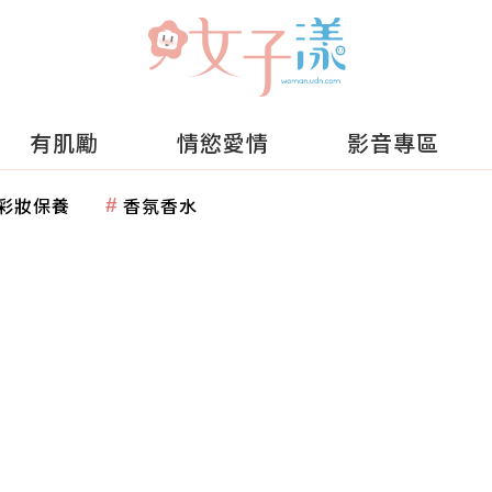
有肌勵
情慾愛情
影音專區
彩妝保養
香氛香水