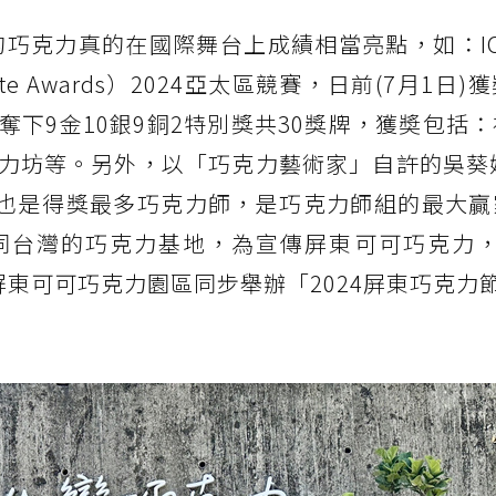
的巧克力真的在國際舞台上成績相當亮點，如：I
colate Awards）2024亞太區競賽，日前(7月1日
奪下9金10銀9銅2特別獎共30獎牌，獲奬包括
力坊等。另外，以「巧克力藝術家」自許的吳葵妮
時也是得獎最多巧克力師，是巧克力師組的最大贏
同台灣的巧克力基地，為宣傳屏東可可巧克力，
和屏東可可巧克力園區同步舉辦「2024屏東巧克力