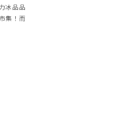
克力冰品品
車市集！而