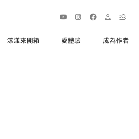
漾漾來開箱
愛體驗
成為作者