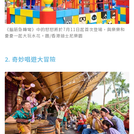
《腦筋急轉彎》中的怒怒將於7月11日起首次登場，與樂樂和
憂憂一起大玩水花。圖/香港迪士尼樂園
2. 奇妙唱遊大冒險