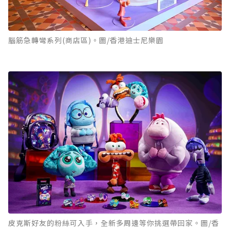
腦筋急轉彎系列(商店區)。圖/香港迪士尼樂園
皮克斯好友的粉絲可入手，全新多周邊等你挑選帶回家。圖/香