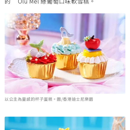
的 ‘Olu Mel 綠葡萄口味軟雪糕。
以公主為靈感的杯子蛋糕。圖/香港迪士尼樂園