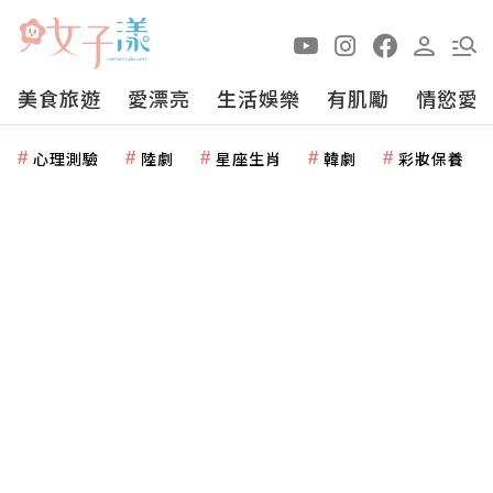
美食旅遊
愛漂亮
生活娛樂
有肌勵
情慾愛
心理測驗
陸劇
星座生肖
韓劇
彩妝保養