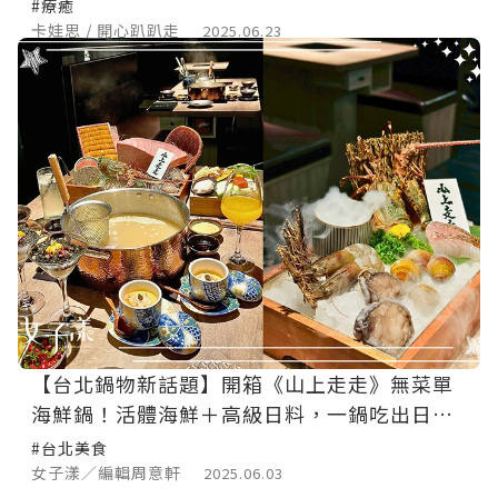
一）
#療癒
卡娃思 / 開心趴趴走
2025.06.23
【台北鍋物新話題】開箱《山上走走》無菜單
海鮮鍋！活體海鮮＋高級日料，一鍋吃出日本
職人魂
#台北美食
女子漾／編輯周意軒
2025.06.03