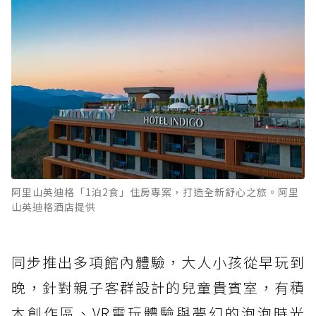
阿里山英迪格「1泊2食」住房專案，打造全新舒心之旅。阿里
山英迪格酒店提供
同步推出多項館內體驗，大人小孩從早玩到
晚，針對親子客群設計的兒童貴賓室，有積
木創作區、VR電玩體驗與夢幻的泡泡時光