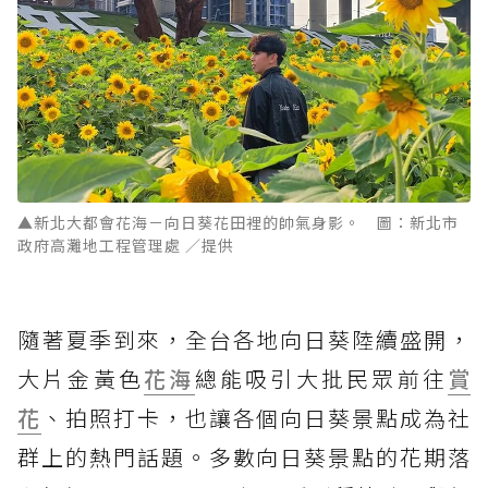
▲新北大都會花海－向日葵花田裡的帥氣身影。 圖：新北市
政府高灘地工程管理處 ／提供
隨著夏季到來，全台各地向日葵陸續盛開，
大片金黃色
花海
總能吸引大批民眾前往
賞
花
、拍照打卡，也讓各個向日葵景點成為社
群上的熱門話題。多數向日葵景點的花期落