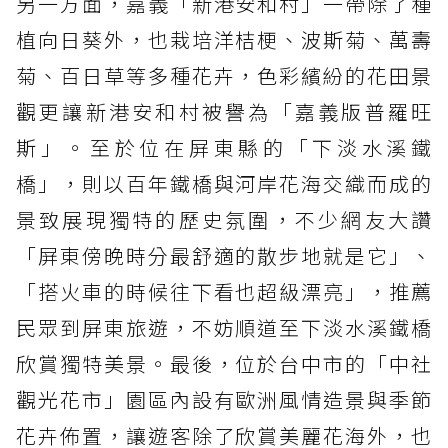
另一方面，嘉義「新港安和村」一帶除了種
植向日葵外，也栽培洋桔梗、波斯菊、萬壽
菊、百日草等多種花卉，色彩繽紛的花田景
觀更讓新港安和村被譽為「嘉義版普羅旺
斯」。至於位在屏東縣的「下淡水溪鐵
橋」，則以百年鐵橋與河岸花海交織而成的
景致展現獨特的歷史氛圍，不少網友大讚
「屏東傍晚時分最舒適的散步地就是它」、
「搭火車的時候往下看也超級漂亮」，推薦
民眾到屏東旅遊，不妨順道至下淡水溪鐵橋
欣賞獨特美景。最後，位於台中市的「中社
觀光花市」園區內設有歐洲風情造景與季節
花卉佈置，讓遊客除了欣賞美麗花海外，也