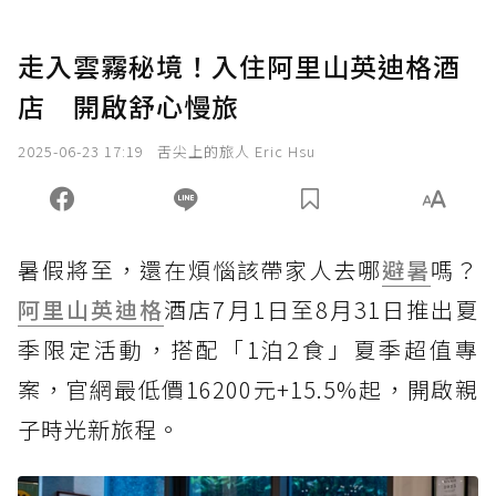
走入雲霧秘境！入住阿里山英迪格酒
店 開啟舒心慢旅
2025-06-23 17:19
舌尖上的旅人 Eric Hsu
暑假將至，還在煩惱該帶家人去哪
避暑
嗎？
阿里山
英迪格
酒店7月1日至8月31日推出夏
季限定活動，搭配「1泊2食」夏季超值專
案，官網最低價16200元+15.5%起，開啟親
子時光新旅程。