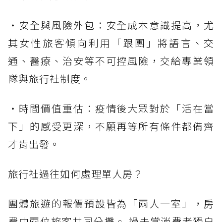
・安全與風險外包：安全成本意識提高，尤
其女性旅客傾向利用「跟團」將語言、交
通、醫療、治安等不可控風險，交給專業領
隊與旅行社制度。
・時間價值重估：疫情後大眾對於「活在當
下」的感受更深，不願再等所有條件都備齊
才肯出發。
旅行社過往如何處理單人房？
團體旅遊的報價預設皆為「兩人一室」，房
費由兩位旅客共同分攤。 過去當消費者獨自