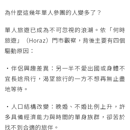
為什麼這幾年單人參團的人變多了？
單人旅遊已成為不可忽視的浪潮。依「何時
旅遊」（Horaz）門市觀察，背後主要有四個
驅動原因：
・伴侶興趣差異：另一半不愛出國或身體不
宜長途飛行，渴望旅行的一方不想再無止盡
地等待。
・人口結構改變：晚婚、不婚比例上升，許
多具備經濟能力與時間的單身族群，卻苦於
找不到合適的旅伴。