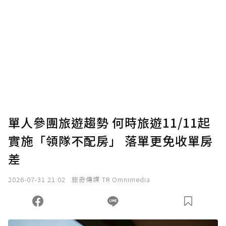
為了鼓勵作者持續創作更好的內容，會員可以
使用「贊助」功能實質回饋給喜愛的作者。可
將您認為適合的點數贈送給作者，一旦使用贊
助點數即不得撤銷，單筆贊助最低點數為30
點，最高點數沒有上限。
U 利點數 1 點 = NTD 1 元。
單人參團旅遊趨勢 何時旅遊11/11起
實施「領隊不配房」 落單更免收單房
確認送出
差
我已詳閱贊助說明，且同意站方的使用條款。
2026-07-31 21:02
旅奇傳媒 TR Omnimedia
您當前剩餘 U 利點數：
0
點；前往
購買點數