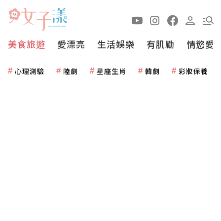
美食旅遊
愛漂亮
生活娛樂
有肌勵
情慾愛
心理測驗
陸劇
星座生肖
韓劇
彩妝保養