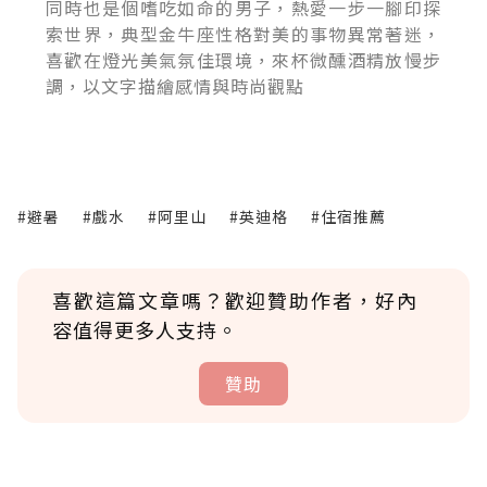
同時也是個嗜吃如命的男子，熱愛一步一腳印探
索世界，典型金牛座性格對美的事物異常著迷，
喜歡在燈光美氣氛佳環境，來杯微醺酒精放慢步
調，以文字描繪感情與時尚觀點
#避暑
#戲水
#阿里山
#英迪格
#住宿推薦
喜歡這篇文章嗎？歡迎贊助作者，好內
容值得更多人支持。
贊助
贊助說明