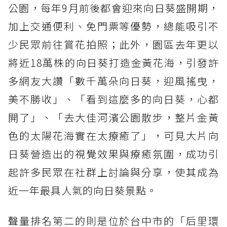
公園，每年9月前後都會迎來向日葵盛開期，
加上交通便利、免門票等優勢，總能吸引不
少民眾前往賞花拍照；此外，園區去年更以
將近18萬株的向日葵打造金黃花海，引發許
多網友大讚「數千萬朵向日葵，迎風搖曳，
美不勝收」、「看到這麼多的向日葵，心都
開了」、「去大佳河濱公園散步，整片金黃
色的太陽花海實在太療癒了」，可見大片向
日葵營造出的視覺效果與療癒氛圍，成功引
起許多民眾在社群上討論與分享，使其成為
近一年最具人氣的向日葵景點。
聲量排名第二的則是位於台中市的「后里環