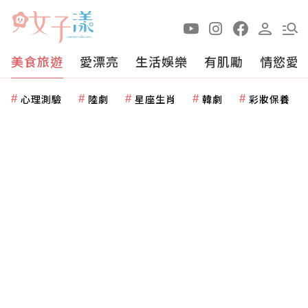
美食旅遊
愛漂亮
生活娛樂
有肌勵
情慾愛
心理測驗
陸劇
星座生肖
韓劇
彩妝保養