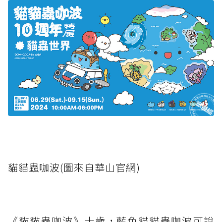
貓貓蟲咖波(圖來自華山官網)
《貓貓蟲咖波》十歲，藍色貓貓蟲咖波可說