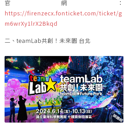
官網：
https://firenzecx.fonticket.com/ticket/g
m6wrXy1lrX2Bkqd
二、teamLab共創！未來園 台北