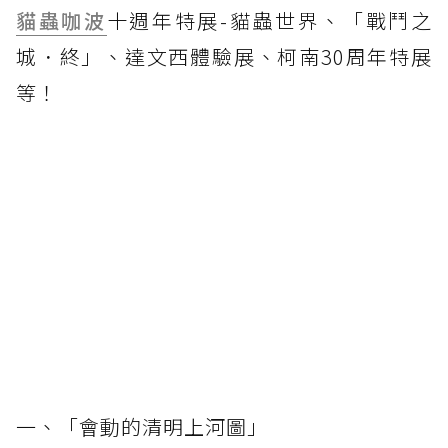
貓蟲咖波
十週年特展-貓蟲世界、「戰鬥之
城．終」、達文西體驗展、柯南30周年特展
等！
一、「會動的清明上河圖」