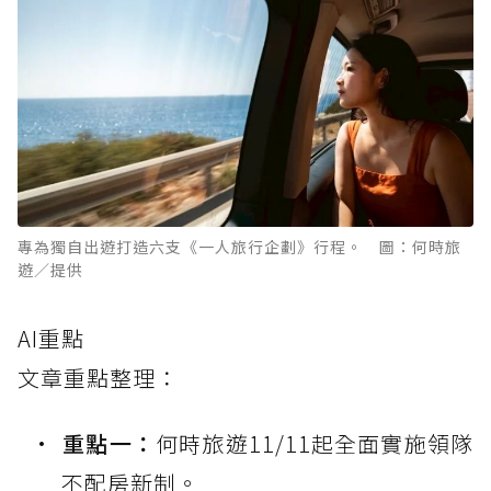
專為獨自出遊打造六支《一人旅行企劃》行程。 圖：何時旅
遊／提供
AI重點
文章重點整理：
重點一：
何時旅遊11/11起全面實施領隊
不配房新制。