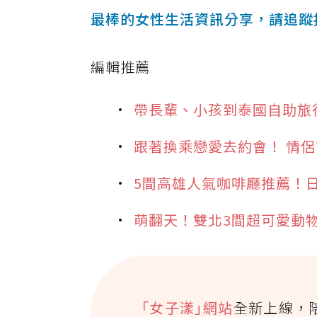
最棒的女性生活資訊分享，請追蹤
編輯推薦
帶長輩、小孩到泰國自助旅
跟著換乘戀愛去約會！ 情
5間高雄人氣咖啡廳推薦！
萌翻天！雙北3間超可愛動
｢女子漾｣網站
全新上線，