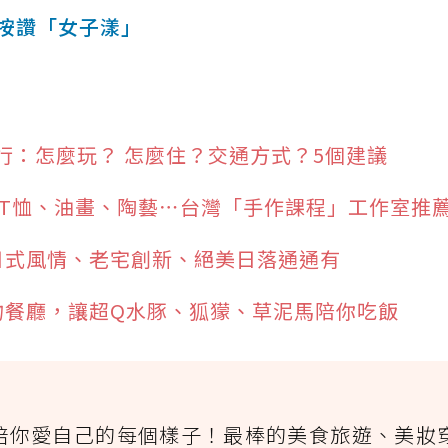
按讚「女子漾」
行：怎麼玩？ 怎麼住？交通方式？5個建議
侶T恤、油畫、陶藝⋯台灣「手作課程」工作室推
日式風情、老宅創新、絕美日落通通有
物餐廳，讓超Q水豚、狐獴、草泥馬陪你吃飯
陪你愛自己的每個樣子！最棒的美食旅遊、美妝