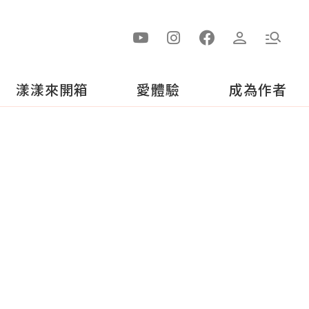
漾漾來開箱
愛體驗
成為作者