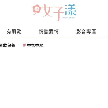
有肌勵
情慾愛情
影音專區
彩妝保養
香氛香水