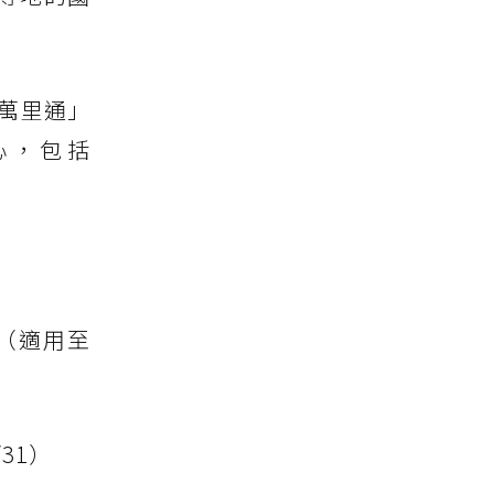
萬里通」
心，包括
數（適用至
31）