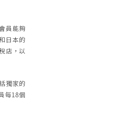
使會員能夠
和日本的
世界免稅店，以
包括獨家的
每18個