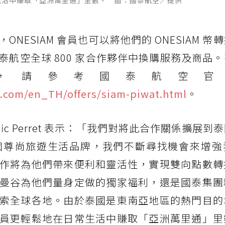
生活中賺取「亞洲萬里通」里數。 圖：國泰航空／提供
ESIAM 會員也可以將他們的 ONESIAM 幣
航空全球 800 家合作夥伴中換購服務及商品
，請參考國泰航空官
c.com/en_TH/offers/siam-piwat.html
。
ic Perret 表示：「我們對將此合作關係擴展到
個尊尚旅遊生活品牌，我們不斷尋找機會來增強
作將為他們帶來便利和靈活性，實現雙向點數轉
曼谷為他們量身定做的獨家福利，還是國泰集團
索全球各地。由於泰國是東南亞地區的熱門目的
員更輕鬆地在日常生活中賺取「亞洲萬里通」里