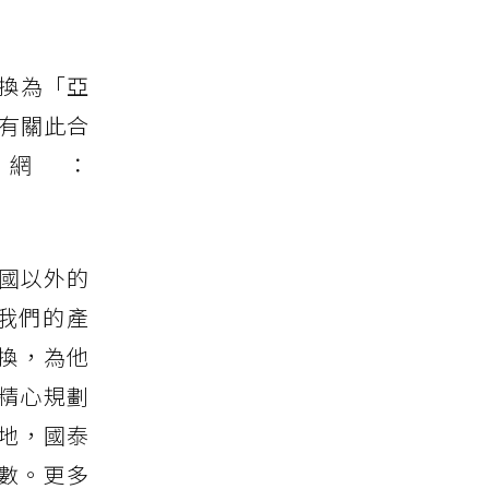
轉換為「亞
。有關此合
網：
泰國以外的
我們的產
換，為他
精心規劃
地，國泰
數。更多