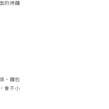
面的烤麵
頭，麵包
，會不小