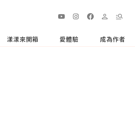
漾漾來開箱
愛體驗
成為作者