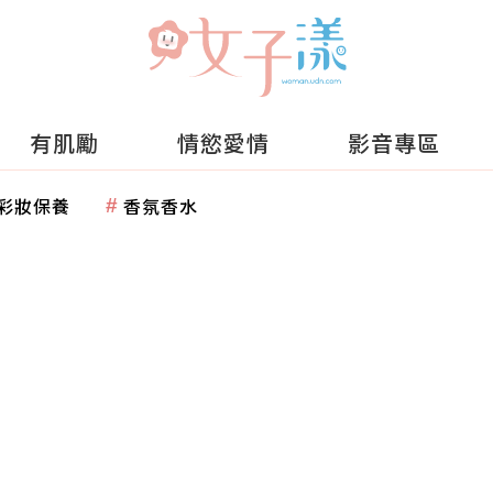
有肌勵
情慾愛情
影音專區
彩妝保養
香氛香水