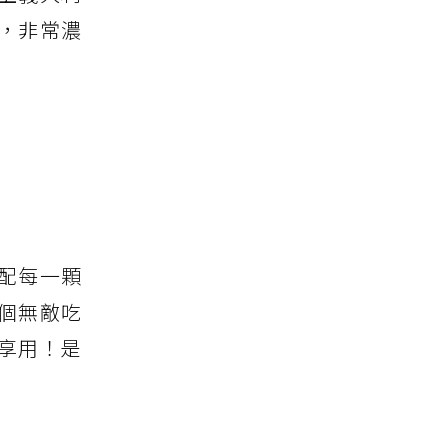
，非常濃
配每一顆
個無敵吃
享用！是