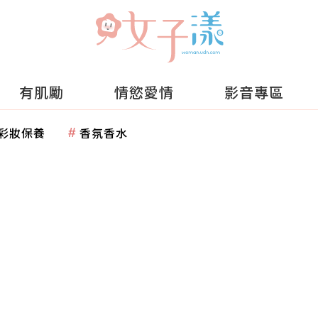
有肌勵
情慾愛情
影音專區
彩妝保養
香氛香水