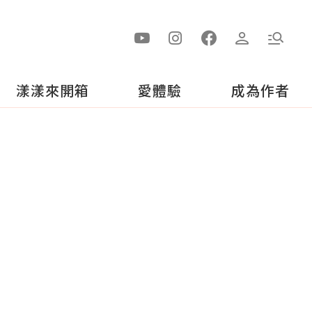
漾漾來開箱
愛體驗
成為作者