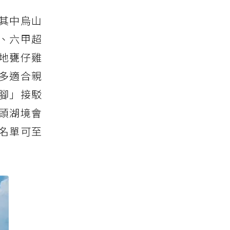
其中烏山
、六甲超
地甕仔雞
多適合親
腳」接駁
頭湖境會
名單可至