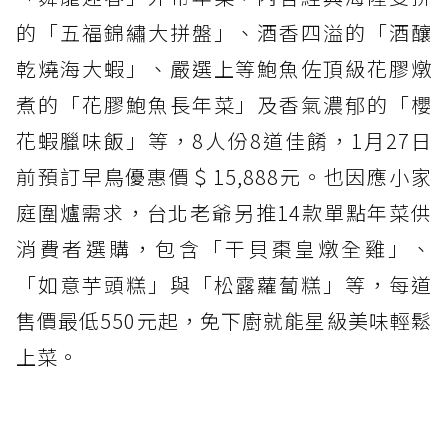
的「五福錦繡大拼盤」、酒香四溢的「酒釀
乾燒海大蝦」、嚴選上等鮑魚佐頂級花膠燉
煮的「花膠鮑魚長年菜」及香氣濃郁的「櫻
花蝦臘味飯」等，8人份8道佳餚，1月27日
前預訂早鳥優惠價＄15,888元。也因應小家
庭圍爐需求，台北老爺另推14款單點年菜供
消費者選購，包含「干貝棗皇燉全雞」、
「如意芋頭糕」與「松露蘿蔔糕」等，每道
售價最低550元起，免下廚就能星級美味輕鬆
上菜。