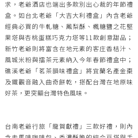
求，老爺酒店也端出多款別出心裁的年節禮
盒。如台北老爺「大吉大利禮盒」內含老爺
經典必買的牛軋糖、鳳梨酥、楓糖鹽之花堅
果塔與杏桃蛋糕巧克力塔等11款創意甜品；
新竹老爺則將富含在地元素的客庄香桔汁、
風城米粉與擂茶元素納入今年春節禮盒中；
礁溪老爺「茗茶韻味禮盒」將宜蘭名產金棗
及鐵觀音融入曲奇餅乾，搭配台灣在地原味
好茶，更突顯台灣特色風味。
台南老爺行旅「龍賀獻禮」三款好禮，則內
含走馬啡咖啡包、香濃酥脆的綜合豆塔與手