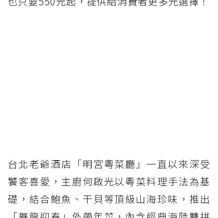
也只要550元起，提供給消費者更多元選擇！
台北老爺酒店「明宮粵菜廳」一直以來深受
饕客喜愛，主廚何啟光以粵菜料理手法為基
礎，結合鮑魚、干貝等頂級山海珍味，推出
「舞龍迎春」外帶年菜，內含經典海陸雙拼