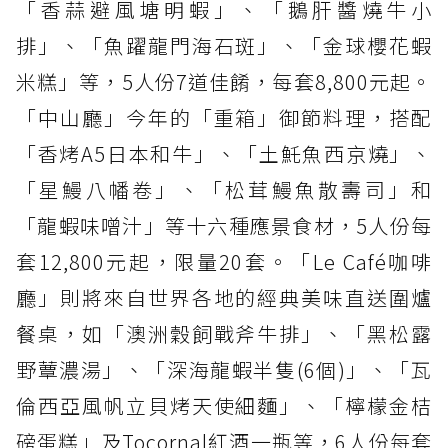
「香蒜避風塘明蝦」、「鵝肝醬燒牛小
排」、「魚躍龍門海石斑」、「金球櫻花蝦
米糕」等，5人份7道佳餚，每套8,800元起。
「中山廳」今年的「重箱」御節料理，搭配
「香烤A5日本和牛」、「土魠魚西京燒」、
「星鰻八幡卷」、「松茸鰻魚散壽司」和
「龍蝦味噌汁」等十六種應景食材，5人份每
套12,800元起，限量20套。「Le Café咖啡
廳」則將來自世界各地的經典美味直送圍爐
餐桌，如「澳洲穀飼戰斧牛排」、「黑松露
野蕈濃湯」、「深海龍蝦半隻(6個)」、「瓦
倫西亞風帆立貝烤天使細麵」、「檸檬金桔
磅蛋糕」及Tocornal紅酒一瓶等，6人份每套