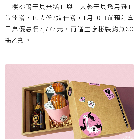
「櫻桃鴨干貝米糕」與「人蔘干貝燉烏雞」
等佳餚，10人份7道佳餚，1月10日前預訂享
早鳥優惠價7,777元，再贈主廚秘製魩魚XO
醬乙瓶。