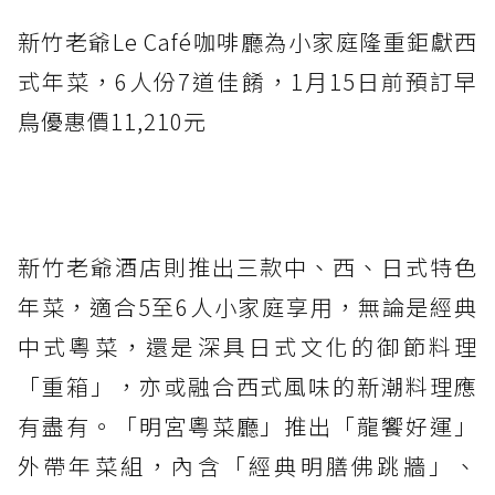
新竹老爺Le Café咖啡廳為小家庭隆重鉅獻西
式年菜，6人份7道佳餚，1月15日前預訂早
鳥優惠價11,210元
新竹老爺酒店則推出三款中、西、日式特色
年菜，適合5至6人小家庭享用，無論是經典
中式粵菜，還是深具日式文化的御節料理
「重箱」，亦或融合西式風味的新潮料理應
有盡有。「明宮粵菜廳」推出「龍饗好運」
外帶年菜組，內含「經典明膳佛跳牆」、