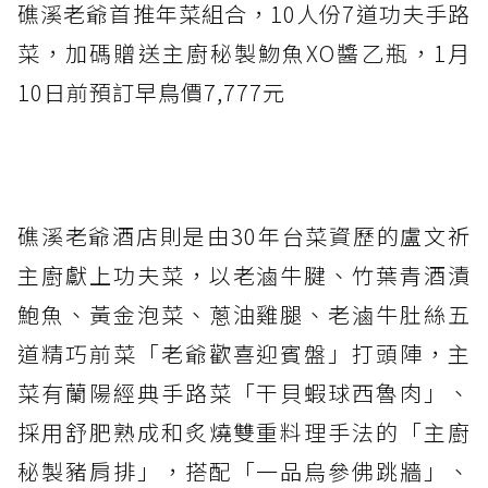
礁溪老爺首推年菜組合，10人份7道功夫手路
菜，加碼贈送主廚秘製魩魚XO醬乙瓶，1月
10日前預訂早鳥價7,777元
礁溪老爺酒店則是由30年台菜資歷的盧文祈
主廚獻上功夫菜，以老滷牛腱、竹葉青酒漬
鮑魚、黃金泡菜、蔥油雞腿、老滷牛肚絲五
道精巧前菜「老爺歡喜迎賓盤」打頭陣，主
菜有蘭陽經典手路菜「干貝蝦球西魯肉」、
採用舒肥熟成和炙燒雙重料理手法的「主廚
秘製豬肩排」，搭配「一品烏參佛跳牆」、