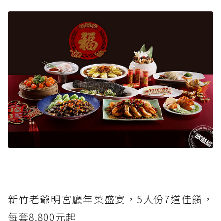
新竹老爺明宮廳年菜盛宴，5人份7道佳餚，
每套8,800元起