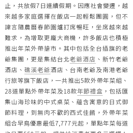
止，共放假7日連續假期。因應社會變遷，越
來越多家庭選擇在飯店一起輕鬆團圓，但不
諱言隨農曆春節圍爐訂席暢旺，坐席越來越
難求，為增取更龐大商機，許多飯店也積極
推出年菜外帶搶市。其中包括全台插旗的老
爺集團，更是集結台北
老爺酒店
、新竹老爺
酒店、
礁溪老爺
酒店、台南老爺及南港老爺
行旅等旗下飯店，一共推出5款外帶年菜組、
28道單點外帶年菜及18款
年節禮盒
，包括匯
集山海珍味的中式桌菜、蘊含寓意的日式御
節料理，到無肉不歡的西式佳餚，外帶年菜
組合早鳥優惠最低7,777元起，單點年菜每道