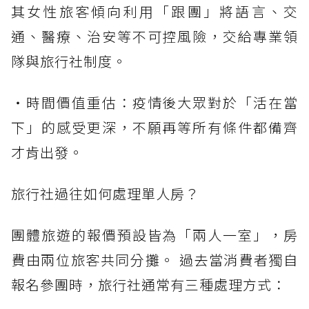
其女性旅客傾向利用「跟團」將語言、交
通、醫療、治安等不可控風險，交給專業領
隊與旅行社制度。
・時間價值重估：疫情後大眾對於「活在當
下」的感受更深，不願再等所有條件都備齊
才肯出發。
旅行社過往如何處理單人房？
團體旅遊的報價預設皆為「兩人一室」，房
費由兩位旅客共同分攤。 過去當消費者獨自
報名參團時，旅行社通常有三種處理方式：