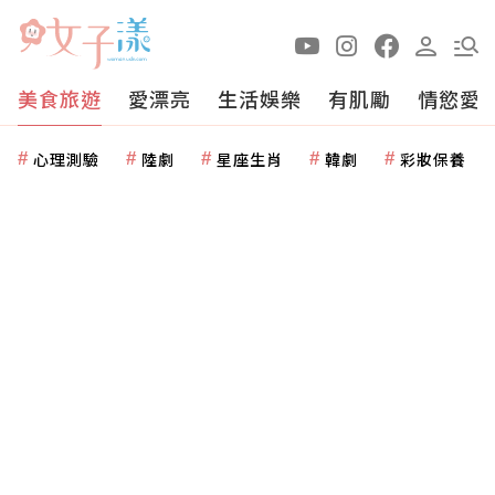
美食旅遊
愛漂亮
生活娛樂
有肌勵
情慾愛
心理測驗
陸劇
星座生肖
韓劇
彩妝保養