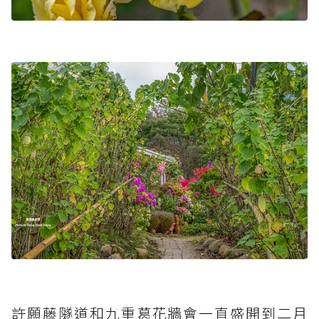
許願藤隧道和九重葛花牆會一直盛開到二月