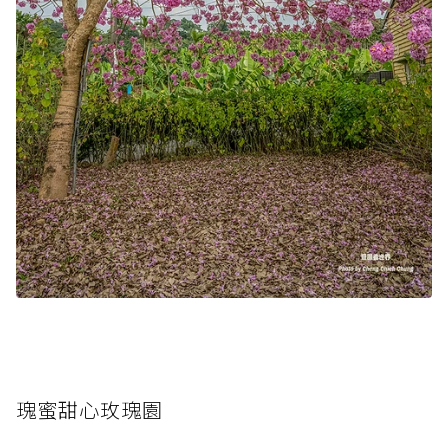
瑰蜜甜心玫瑰園