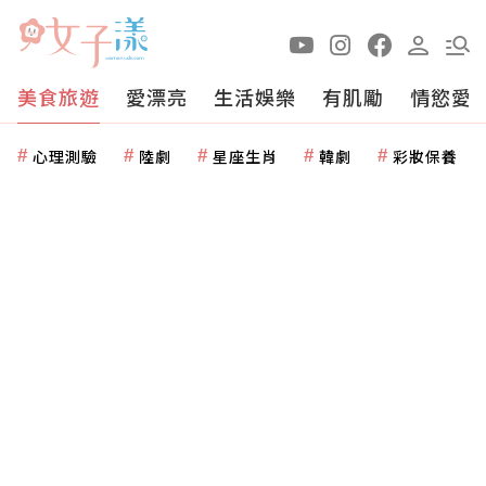
美食旅遊
愛漂亮
生活娛樂
有肌勵
情慾愛
心理測驗
陸劇
星座生肖
韓劇
彩妝保養