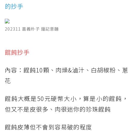
的抄手
202311 嘉義朴子 鐘記意麵
​餛飩抄手
內容：餛飩10顆、肉燥&滷汁、白胡椒粉、蔥
花
餛飩大概是50元硬幣大小，算是小的餛飩，
但又不是皮很多、肉很迷你的珍珠餛飩
餛飩皮薄但不會到容易破的程度