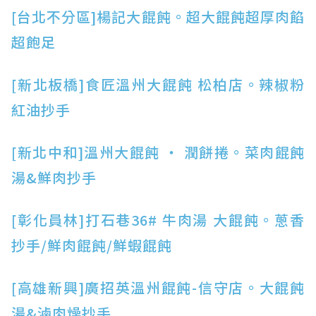
[台北不分區]楊記大餛飩。超大餛飩超厚肉餡
超飽足
[新北板橋]食匠溫州大餛飩 松柏店。辣椒粉
紅油抄手
[新北中和]溫州大餛飩 ‧ 潤餅捲。菜肉餛飩
湯&鮮肉抄手
[彰化員林]打石巷36# 牛肉湯 大餛飩。蔥香
抄手/鮮肉餛飩/鮮蝦餛飩
[高雄新興]廣招英溫州餛飩-信守店。大餛飩
湯&滷肉燥抄手