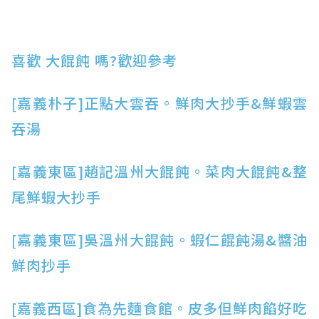
喜歡 大餛飩 嗎?歡迎參考
[嘉義朴子]
正點大雲吞。鮮肉大抄手&鮮蝦雲
吞湯
[嘉義東區
]趙記溫州大餛飩。菜肉大餛飩&整
尾鮮蝦大抄手
[嘉義東
區]吳溫州大餛飩。蝦仁餛飩湯&醬油
鮮肉抄手
[嘉義
西區]食為先麵食館。皮多但鮮肉餡好吃