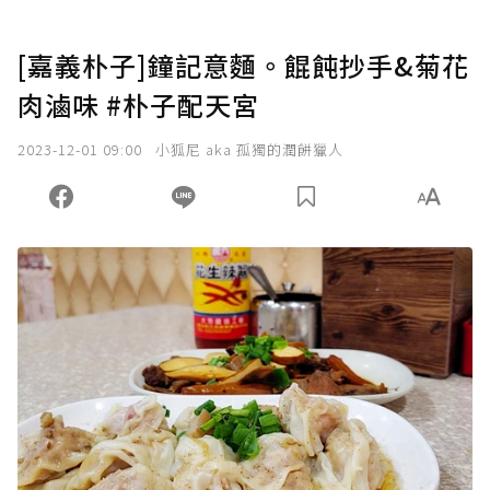
[嘉義朴子]鐘記意麵。餛飩抄手&菊花
肉滷味 #朴子配天宮
2023-12-01 09:00
小狐尼 aka 孤獨的潤餅獵人