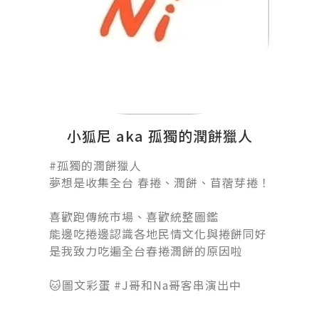
小狐尼 aka 孤獨的潤餅獵人
#孤獨的潤餅獵人󠀠
夢想是收集全台 春捲、潤餅、苜蓿芽捲！
󠀠
喜歡跑傳統市場、喜歡統整圖鑑
能邊吃捲邊認識各地民情文化與捲餅同好
是我致力吃遍全台春捲潤餅的原因啦
󠀠󠀠󠀠
🐱圖文彩蛋 #J哥和Na哥客串演出中