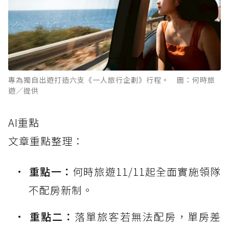
專為獨自出遊打造六支《一人旅行企劃》行程。 圖：何時旅
遊／提供
AI重點
文章重點整理：
重點一：
何時旅遊11/11起全面實施領隊
不配房新制。
重點二：
落單旅客若無法配房，單房差