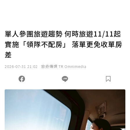
將您認為適合的點數贈送給作者，一旦使用贊
助點數即不得撤銷，單筆贊助最低點數為30
點，最高點數沒有上限。
U 利點數 1 點 = NTD 1 元。
單人參團旅遊趨勢 何時旅遊11/11起
實施「領隊不配房」 落單更免收單房
確認送出
差
我已詳閱贊助說明，且同意站方的使用條款。
2026-07-31 21:02
旅奇傳媒 TR Omnimedia
您當前剩餘 U 利點數：
0
點；前往
購買點數