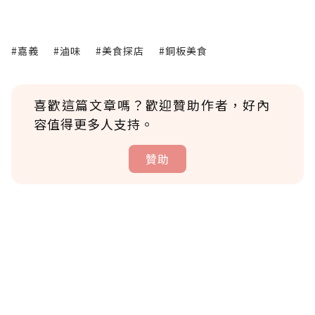
#嘉義
#滷味
#美食探店
#銅板美食
喜歡這篇文章嗎？歡迎贊助作者，好內
容值得更多人支持。
贊助
贊助說明
為了鼓勵作者持續創作更好的內容，會員可以
使用「贊助」功能實質回饋給喜愛的作者。可