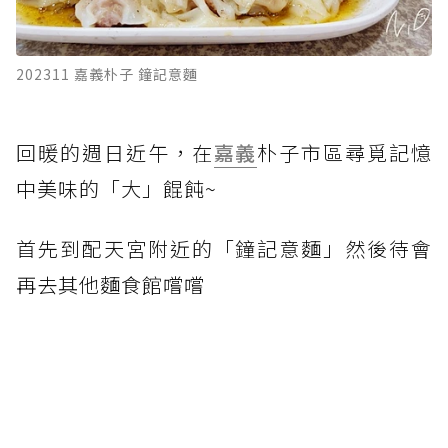
202311 嘉義朴子 鐘記意麵
回暖的週日近午，在
嘉義
朴子市區尋覓記憶
中美味的「大」餛飩~
首先到配天宮附近的「鐘記意麵」然後待會
再去其他麵食館嚐嚐