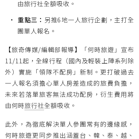
由旅行社全額吸收。
重點三：
另推6地一人旅行企劃，主打全
團單人報名。
【旅奇傳媒/編輯部報導】「何時旅遊」宣布
11/11起，全線行程（國內及輕裝上陣系列除
外）實施「領隊不配房」新制。更打破過去
一人報名須擔心單人房差造成的旅費負擔，
未來若落單旅客無法成功配房，衍生費用將
由何時
旅行社
全額吸收。
此外，為徹底解決單人參團常有的邊緣感，
何時旅遊更同步推出涵蓋台、韓、泰、越、