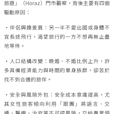
旅遊」（Horaz）門市觀察，背後主要有四個
驅動原因：
・伴侶興趣差異：另一半不愛出國或身體不
宜長途飛行，渴望旅行的一方不想再無止盡
地等待。
・人口結構改變：晚婚、不婚比例上升，許
多具備經濟能力與時間的單身族群，卻苦於
找不到合適的旅伴。
・安全與風險外包：安全成本意識提高，尤
其女性旅客傾向利用「跟團」將語言、交
通、醫療、治安等不可控風險，交給專業領