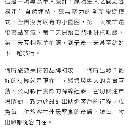
這是一場專為單人設計，讓陌生人之間更容
易產生自然連結、毫無壓力的全新旅遊模
式，全團沒有既有的小圈圈，第一天或許還
帶著點客氣，第二天開始自然地併桌吃飯，
第三天互相幫忙拍照，到最後一天甚至約好
下一趟旅行。
何時旅遊秉持著品牌初衷：「何時出發？最
好的時機就是現在」，透過與客人的真實互
動、公司夥伴實際的踩線經驗、密切關注市
場脈動，致力於設計出貼近客戶的行程，成
為每一位旅客在外最堅實的後盾，讓每一次
出發都從容自在。