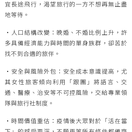
宜長途飛行，渴望旅行的一方不想再無止盡
地等待。
・人口結構改變：晚婚、不婚比例上升，許
多具備經濟能力與時間的單身族群，卻苦於
找不到合適的旅伴。
・安全與風險外包：安全成本意識提高，尤
其女性旅客傾向利用「跟團」將語言、交
通、醫療、治安等不可控風險，交給專業領
隊與旅行社制度。
・時間價值重估：疫情後大眾對於「活在當
下」的感受更深，不願再等所有條件都備齊