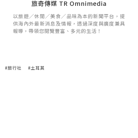
旅奇傳媒 TR Omnimedia
以旅遊／休閒／美食／品味為本的新聞平台，提
供海內外最新消息及情報，透過深度與廣度兼具
報導，帶領您閱覽豐富、多元的生活！
#旅行社
#土耳其