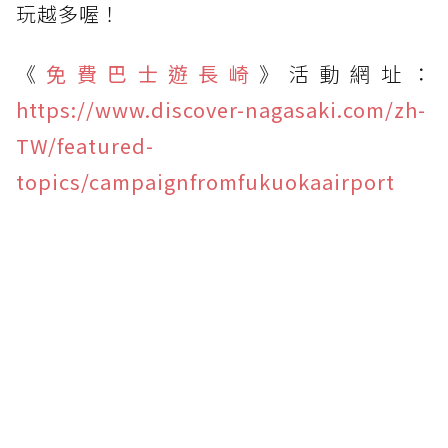
玩越多喔！
《
免費巴士遊長崎
》活動網址：
https://www.discover-nagasaki.com/zh-
TW/featured-
topics/campaignfromfukuokaairport