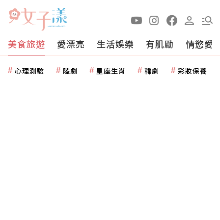
美食旅遊
愛漂亮
生活娛樂
有肌勵
情慾愛
心理測驗
陸劇
星座生肖
韓劇
彩妝保養