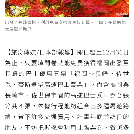
出發至長崎賞楓，利用免費交通套票超划算。 圖：長崎縣觀
光連盟／提供
【旅奇傳媒/日本部報導】即日起至12月31日
為止，只要填問卷就能免費獲得
福岡
出發至
長崎的巴士優惠套票「福岡～長崎‧佐世
保‧豪斯登堡高速巴士套票」，內含福岡與
長崎市、佐世保市間的高速巴士乘車券２張
等共４張，依據行程能夠組合出多種周遊路
線，省下許多交通費用。計畫年底前訪日的
朋友，不妨把握機會利用此張票券，省越多