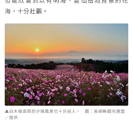
但能欣賞到以有明海、雲仙岳為背景的花
海，十分壯觀。
▲白木峰高原的夕陽風景也十分迷人。 圖：長崎縣觀光連盟
／提供