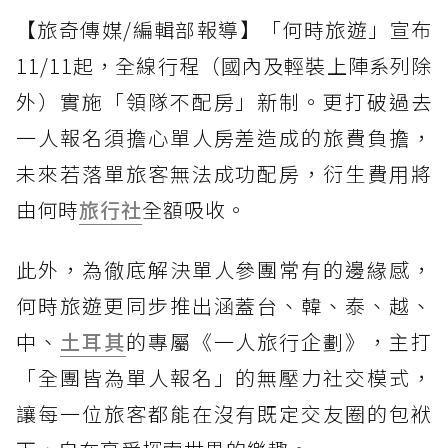
【旅奇傳媒/編輯部報導】「何時旅遊」宣布
11/11起，全線行程（國內及輕裝上陣系列除
外）實施「領隊不配房」新制。更打破過去
一人報名須擔心單人房差造成的旅費負擔，
未來若落單旅客無法成功配房，衍生費用將
由何時
旅行社
全額吸收。
此外，為徹底解決單人參團常有的邊緣感，
何時旅遊更同步推出涵蓋台、韓、泰、越、
中、
土耳其
的專屬《一人旅行企劃》，主打
「全團皆為單人報名」的無壓力社交模式，
讓每一位旅客都能在沒有既定交友圈的包袱