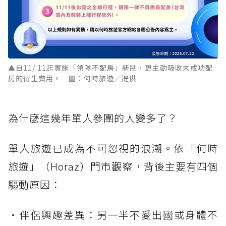
▲自11/ 11起實施「領隊不配房」新制，更主動吸收未成功配
房的衍生費用。 圖：何時旅遊／提供
為什麼這幾年單人參團的人變多了？
單人旅遊已成為不可忽視的浪潮。依「何時
旅遊」（Horaz）門市觀察，背後主要有四個
驅動原因：
・伴侶興趣差異：另一半不愛出國或身體不