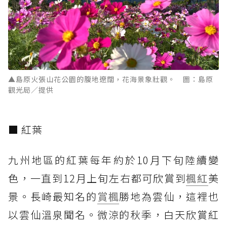
▲島原火張山花公園的腹地遼闊，花海景象壯觀。 圖：島原
觀光局／提供
■ 紅葉
九州地區的紅葉每年約於10月下旬陸續變
色，一直到12月上旬左右都可欣賞到
楓紅
美
景。長崎最知名的
賞楓
勝地為雲仙，這裡也
以雲仙溫泉聞名。微涼的秋季，白天欣賞紅