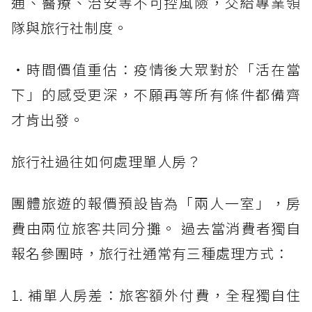
通、醫療、治安等不可控風險，交給專業領
隊與旅行社制度。
・時間價值重估：疫情後大眾對於「活在當
下」的感受更深，不願再等所有條件都備齊
才肯出發。
旅行社過往如何處理單人房？
團體旅遊的報價預設皆為「兩人一室」，房
費由兩位旅客共同分攤。 過去當消費者獨自
報名參團時，旅行社通常有三種處理方式：
1. 補單人房差：旅客額外付費，全程獨自住