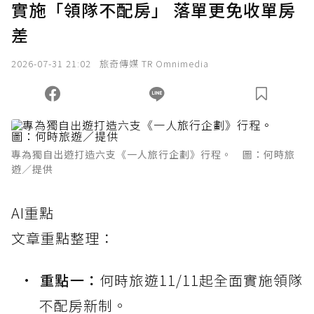
實施「領隊不配房」 落單更免收單房
確認送出
差
我已詳閱贊助說明，且同意站方的使用條款。
2026-07-31 21:02
旅奇傳媒 TR Omnimedia
您當前剩餘 U 利點數：
0
點；前往
購買點數
專為獨自出遊打造六支《一人旅行企劃》行程。 圖：何時旅
遊／提供
AI重點
文章重點整理：
重點一：
何時旅遊11/11起全面實施領隊
不配房新制。