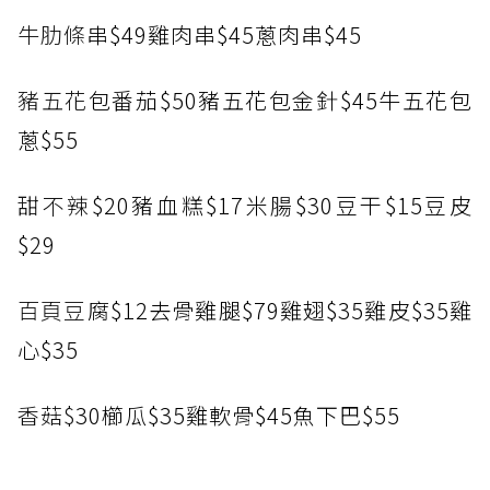
牛肋條
串$49雞肉串$45蔥肉串$45
豬五花
包番茄$50豬五花包金針$45牛五花包
蔥$55
甜不辣
$20豬血糕$17米腸$30豆干$15豆皮
$29
百頁豆
腐$12去骨雞腿$79雞翅$35雞皮$35雞
心$35
香菇$
30櫛瓜$35雞軟骨$45魚下巴$55