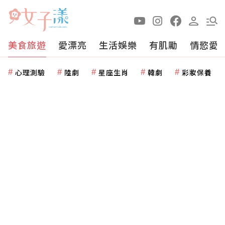
美食旅遊
愛漂亮
生活娛樂
有肌勵
情慾愛
心理測驗
陸劇
星座生肖
韓劇
彩妝保養