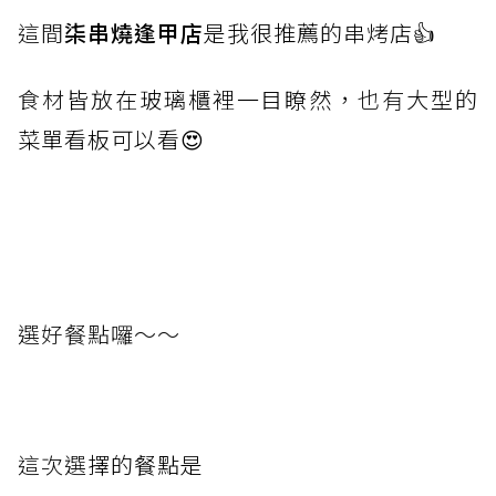
這間
柒串燒逢甲店
是我很推薦的串烤店👍
食材
皆放在玻璃櫃裡一目瞭然，
也有
大型的
菜單看板可以看😍
選好餐點囉～～
這次選
擇的餐點是