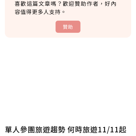
喜歡這篇文章嗎？歡迎贊助作者，好內
容值得更多人支持。
贊助
贊助說明
為了鼓勵作者持續創作更好的內容，會員可以
使用「贊助」功能實質回饋給喜愛的作者。可
將您認為適合的點數贈送給作者，一旦使用贊
助點數即不得撤銷，單筆贊助最低點數為30
點，最高點數沒有上限。
U 利點數 1 點 = NTD 1 元。
單人參團旅遊趨勢 何時旅遊11/11起