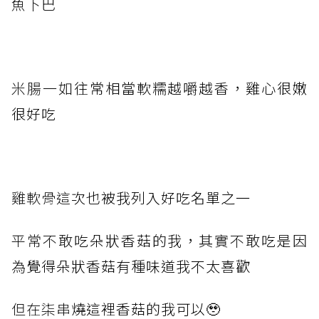
魚下巴
米腸一如
往常相當軟糯越嚼越香，雞心很嫩
很好吃
雞軟骨這
次也被我列入好吃名單之一
平常不敢
吃朵狀香菇的我，
其實不敢
吃是因
為覺得朵狀香菇有種味道我不太喜歡
但在柒串
燒這裡香菇的我可以🥹