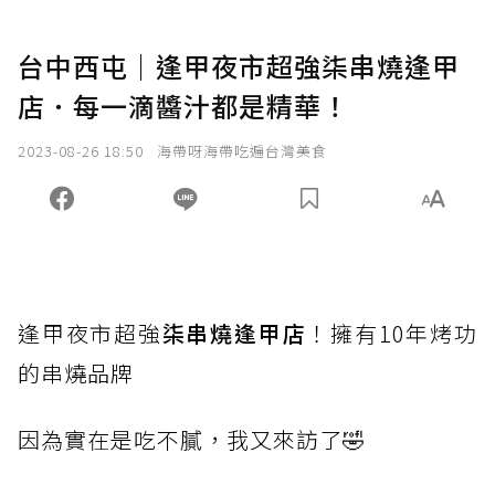
台中西屯｜逢甲夜市超強柒串燒逢甲
店．每一滴醬汁都是精華！
2023-08-26 18:50
海帶呀海帶吃遍台灣美食
逢甲夜市超強
柒串燒逢甲店
！擁有10年烤功
的串燒品牌
因為實在是吃不膩，我又來訪了🤣