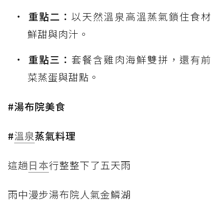
重點二：
以天然溫泉高溫蒸氣鎖住食材
鮮甜與肉汁。
重點三：
套餐含雞肉海鮮雙拼，還有前
菜蒸蛋與甜點。
#湯布院美食
#
溫泉
蒸氣料理
這趟
日本
行整整下了五天雨
雨中漫步湯布院人氣金鱗湖