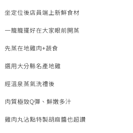
坐定位後店員端上新鮮食材
一籠籠擺好在大家眼前開蒸
先蒸在地雞肉+蔬食
選用大分縣名產地雞
經溫泉蒸氣洗禮後
肉質極致Q彈、鮮嫩多汁
雞肉丸沾點特製胡麻醬也超讚