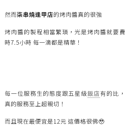
然
而
柒串燒逢甲店
的烤肉醬真的很強
烤
肉醬的製程相當繁瑣，
光
是烤肉醬就要費
時7.5小時 每一滴都是精華！
每
一位服務生的態度跟五星級
飯店
有的比，
真
的服務至上超親切！
而
且現在最便宜是12元 這價格很佛🥹