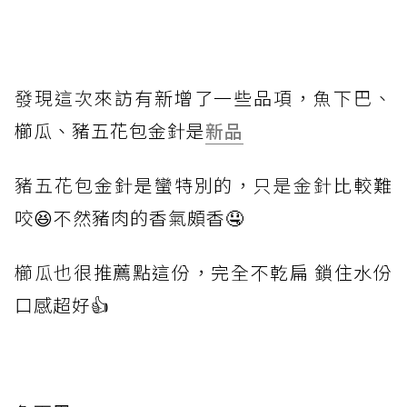
發現這次
來訪有新增了一些品項，
魚下巴、
櫛瓜、豬五花包金針是
新品
豬五花包
金針是蠻特別的，
只是金針
比較難
咬😆不然豬肉的香氣頗香🤤
櫛瓜也很
推薦點這份，完全不乾扁 鎖住水份
口感超好👍