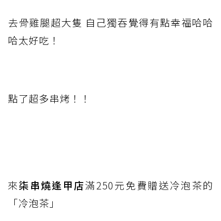
去骨雞腿
超大隻 自己獨吞覺得有點幸福哈哈
哈太好吃！
點了超多串烤！！
來
柒串燒逢甲店
滿250元
免費贈送冷泡茶的
「冷泡茶」