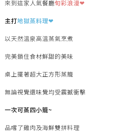
來到這家人氣餐廳
旬彩浪漫❤
主打
地獄蒸料理
❤
以天然溫泉高溫蒸氣烹煮
完美鎖住食材鮮甜的美味
桌上擺著超大正方形蒸籠
無論視覺還味覺均受震撼衝擊
一次可蒸四小籠~
品嚐了雞肉及海鮮雙拼料理