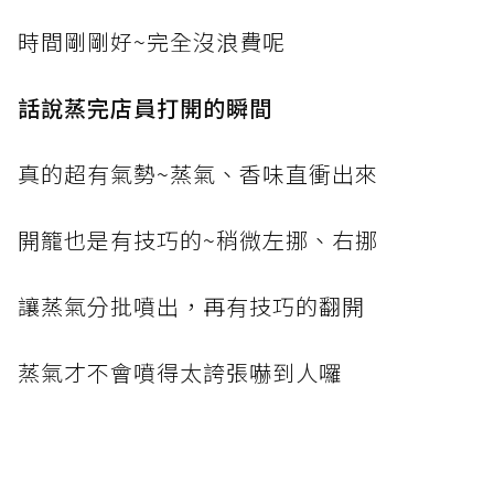
時間剛剛好~完全沒浪費呢
話說蒸完店員打開的瞬間
真的超有氣勢~蒸氣、香味直衝出來
開籠也是有技巧的~稍微左挪、右挪
讓蒸氣分批噴出，再有技巧的翻開
蒸氣才不會噴得太誇張嚇到人囉