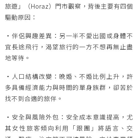
旅遊」（Horaz）門市觀察，背後主要有四個
驅動原因：
・伴侶興趣差異：另一半不愛出國或身體不
宜長途飛行，渴望旅行的一方不想再無止盡
地等待。
・人口結構改變：晚婚、不婚比例上升，許
多具備經濟能力與時間的單身族群，卻苦於
找不到合適的旅伴。
・安全與風險外包：安全成本意識提高，尤
其女性旅客傾向利用「跟團」將語言、交