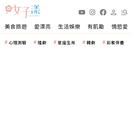
美食旅遊
愛漂亮
生活娛樂
有肌勵
情慾愛
心理測驗
陸劇
星座生肖
韓劇
彩妝保養