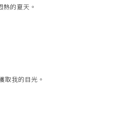
個悶熱的夏天。
獲取我的目光。