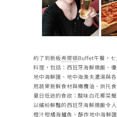
約了到新板
希爾頓
Buffet午
料理，包括：西班牙海鮮燉飯、優
地中海鮮匯、地中海漁夫濃湯與各
用蔬果新鮮食材與橄欖油、烘托食
夏日低迷的食欲：酸味白花椰菜鯷
以繽紛鮮豔的西班牙海鮮燉飯令人
橙汁柑橘海鱸魚、酥炸地中海鮮匯香