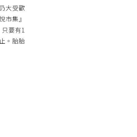
仍大受歡
r悅市集』
，只要有1
日止。胎胎