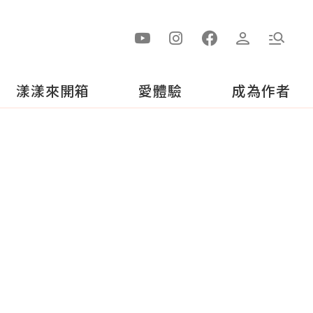
漾漾來開箱
愛體驗
成為作者