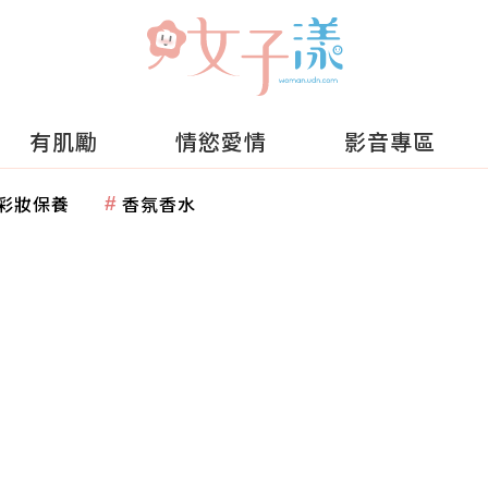
有肌勵
情慾愛情
影音專區
彩妝保養
香氛香水