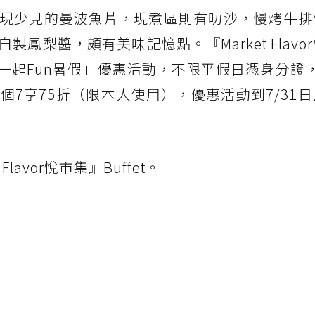
現少見的曼波魚片，現煮區則有叻沙，慢烤牛排
鳳梨醬，頗有美味記憶點。『Market Flavo
#市集一起Fun暑假」優惠活動，不限平假日憑身分證
3個7享75折（限本人使用），優惠活動到7/31
avor悅市集』Buffet。