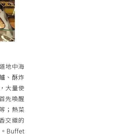
多道地中海
鱸、酥炸
，大量使
首先喚醒
等；熱菜
香交織的
uffet