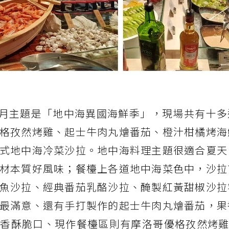
餐，七月主題是「地中海異國海鮮季」，現場共有十
格孜然烤雞、起士牛肉丸燴番茄、橙汁柑橘烤海
式地中海冷菜沙拉。地中海料理主題很適合夏天
材本質好風味；餐檯上各道地中海菜色中，沙拉
魚沙拉、經典番茄乳酪沙拉、醃製紅黃甜椒沙拉
最滿意、還有手打製作的起士牛肉丸燴番茄，果
酥脆口、現作餐檯區則有摩洛哥優格孜然烤雞。B