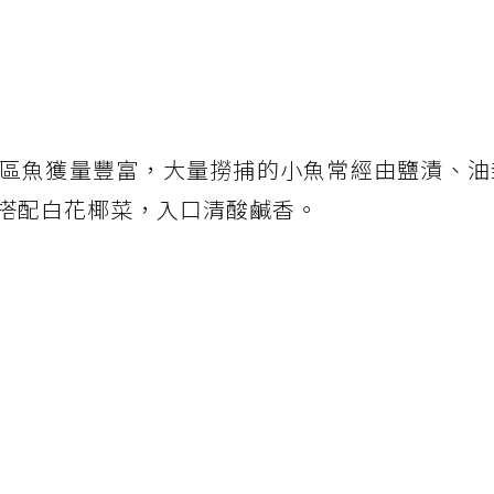
區魚獲量豐富，大量撈捕的小魚常經由鹽漬、油
搭配白花椰菜，入口清酸鹹香。