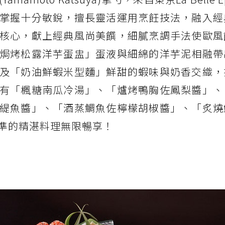
掌握十分敏銳，擅長靈活運用烹飪技法，融入經
核心，獻上經典風尚美饌，細膩烹調手法使歐風
焗烤松露洋芋蛋盅」蛋液與細綿的洋芋泥相融帶
及「奶油鮮蝦米型麵」鮮甜的蝦味與奶香交織，
有「楓糖南瓜冷湯」、「爐烤鴨胸佐鳳梨醬」、
緹魚醬」、「酒蒸鯛魚佐檸檬胡椒醬」、「炙燒
準的精湛料理無限暢享！