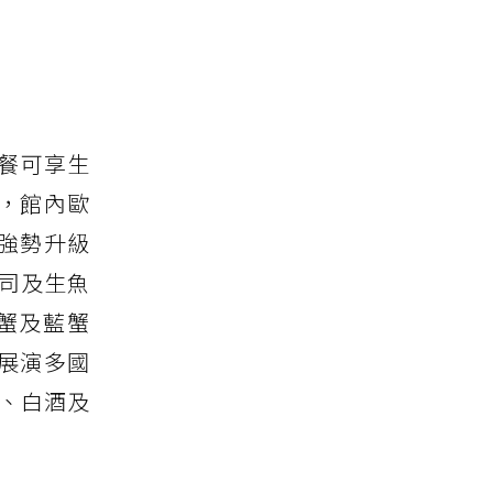
餐可享生
，館內歐
強勢升級
司及生魚
蟹及藍蟹
展演多國
酒、白酒及