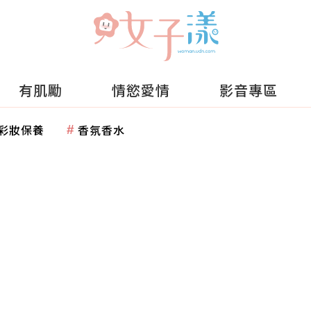
有肌勵
情慾愛情
影音專區
彩妝保養
香氛香水