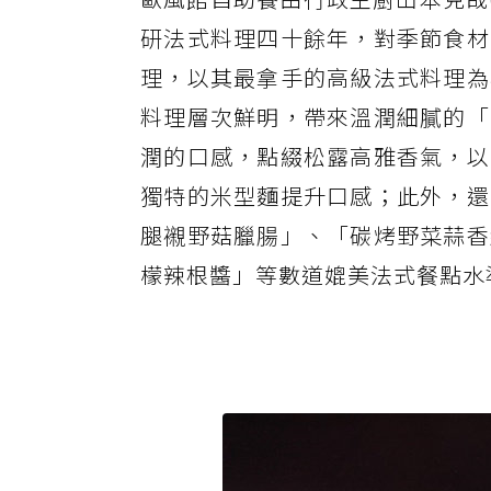
研法式料理四十餘年，對季節食材
理，以其最拿手的高級法式料理為
料理層次鮮明，帶來溫潤細膩的「
潤的口感，點綴松露高雅香氣，以
獨特的米型麵提升口感；此外，還
腿襯野菇臘腸」、「碳烤野菜蒜香
檬辣根醬」等數道媲美法式餐點水