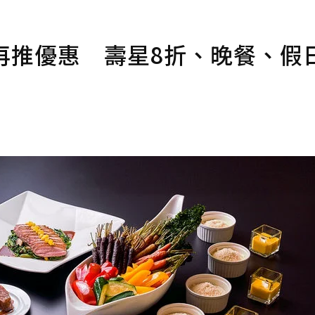
級再推優惠 壽星8折、晚餐、假