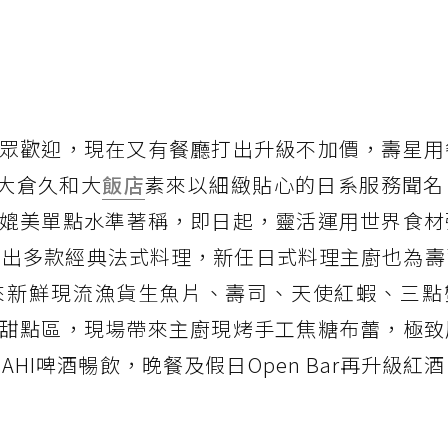
眾歡迎，現在又有餐廳打出升級不加價，壽星用
！大倉久和大
飯店
素來以細緻貼心的日系服務聞名
媲美單點水準著稱，即日起，靈活運用世界食材
端出多款經典法式料理，新任日式料理主廚也為壽
來新鮮現流漁貨生魚片、壽司、天使紅蝦、三點
甜點區，現場帶來主廚現烤手工焦糖布蕾，極致
HI啤酒暢飲，晚餐及假日Open Bar再升級紅