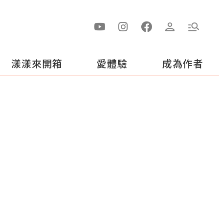
漾漾來開箱
愛體驗
成為作者