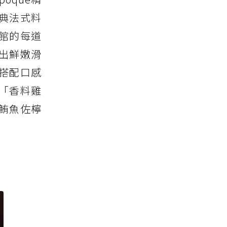
典法式料
館的每道
出鮮嫩滑
搭配口感
「香料雞
鮪魚佐檸