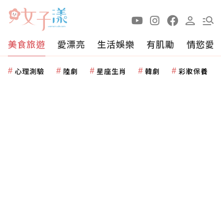
美食旅遊
愛漂亮
生活娛樂
有肌勵
情慾愛
心理測驗
陸劇
星座生肖
韓劇
彩妝保養