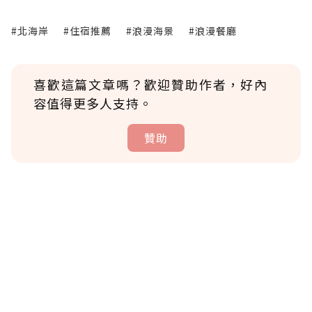
#北海岸
#住宿推薦
#浪漫海景
#浪漫餐廳
喜歡這篇文章嗎？歡迎贊助作者，好內
容值得更多人支持。
贊助
贊助說明
為了鼓勵作者持續創作更好的內容，會員可以
使用「贊助」功能實質回饋給喜愛的作者。可
將您認為適合的點數贈送給作者，一旦使用贊
助點數即不得撤銷，單筆贊助最低點數為30