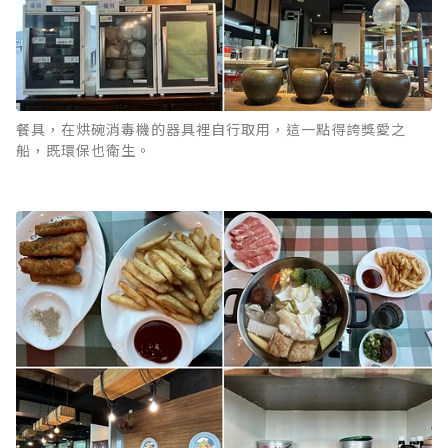
餐具，在烘碗消毒機的器具裡自行取用，這一點得誇獎愛之
船，既環保也衛生。