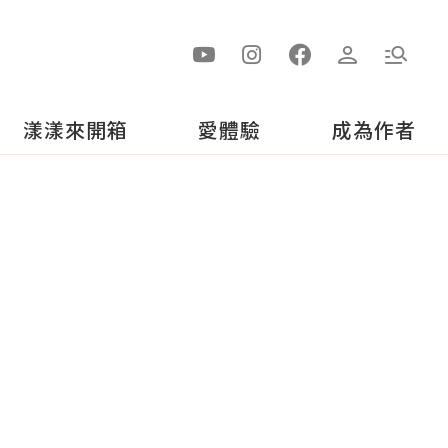
漾漾來開箱
愛體驗
成為作者