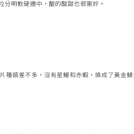
粒分明軟硬適中，醋的酸甜也很剛好。
片種類差不多，沒有星鰻和赤蝦，換成了黃金鯡