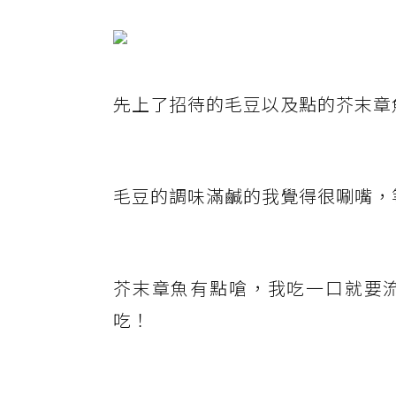
先上了招待的毛豆以及點的芥末章
毛豆的調味滿鹹的我覺得很唰嘴，
芥末章魚有點嗆，我吃一口就要
吃！