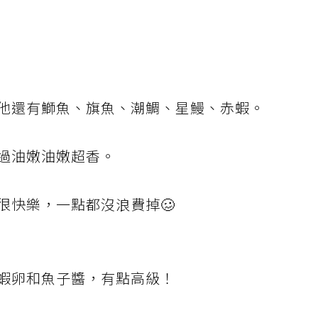
他還有鰤魚、旗魚、潮鯛、星鰻、赤蝦。
過油嫩油嫩超香。
很快樂，一點都沒浪費掉🥴
蝦卵和魚子醬，有點高級！