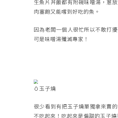
生魚片丼飯都有附碗味噌湯，蔥放
肉塞飽又能嚐到好吃的魚。
因為老闆一個人很忙所以不敢打擾
可是味噌湯殲滅專家！
🥚玉子燒
很少看到有把玉子燒單獨拿來賣的
不吃起來！吃起來是偏甜的玉子燒