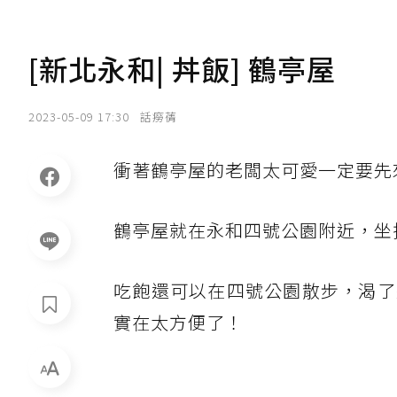
[新北永和| 丼飯] 鶴亭屋
2023-05-09 17:30
話癆蒨
衝著鶴亭屋的老闆太可愛一定要先
鶴亭屋就在永和四號公園附近，坐
吃飽還可以在四號公園散步，渴了
實在太方便了！