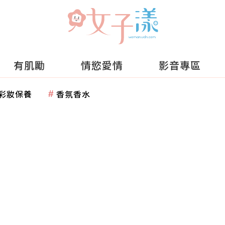
有肌勵
情慾愛情
影音專區
彩妝保養
香氛香水