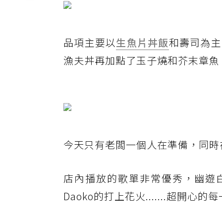
品項主要以
生魚片
丼飯
和壽司為主
漁夫丼再加點了玉子燒和芥末章魚
今天只有老闆一個人在準備，同時
店內播放的歌單非常優秀，幽遊白書的微笑
Daoko的打上花火.......超開