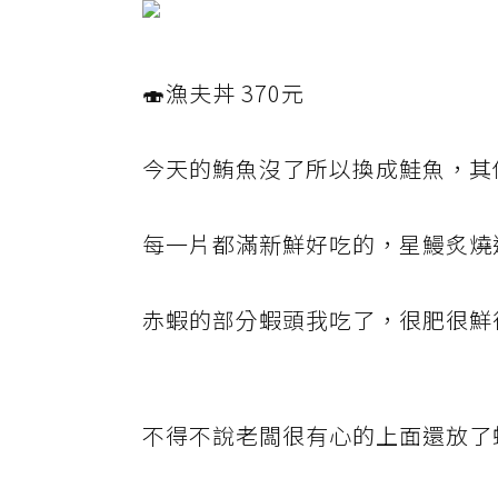
🍣漁夫丼 370元
今天的鮪魚沒了所以換成鮭魚，其
每一片都滿新鮮好吃的，星鰻炙燒
赤蝦的部分蝦頭我吃了，很肥很鮮
不得不說老闆很有心的上面還放了