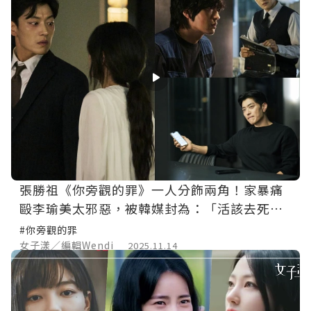
張勝祖《你旁觀的罪》一人分飾兩角！家暴痛
毆李瑜美太邪惡，被韓媒封為：「活該去死的
男人！」
#你旁觀的罪
女子漾／編輯Wendi
2025.11.14