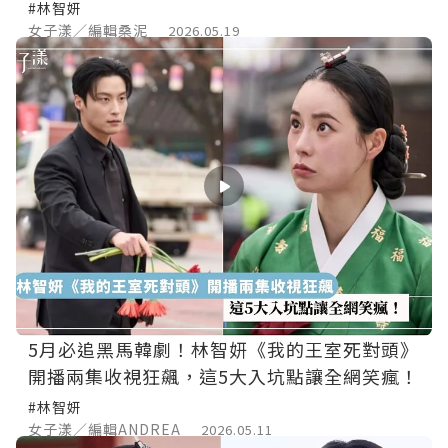
#林智妍
女子漾／編輯桑泥
2026.05.19
5月必追黑馬韓劇！林智妍《我的王室死對頭》
開播兩集收視狂飆，這5大入坑點讓全網笑瘋！
#林智妍
女子漾／編輯ANDREA
2026.05.11