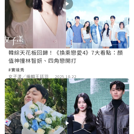
韓綜天花板回歸！《換乘戀愛4》7大看點：顏
值神撞林智妍、四角戀開打
#實境秀
女子漾／編輯王廷羽
2025.10.22