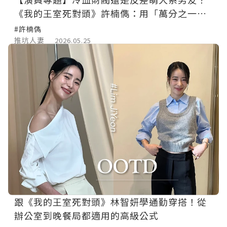
《我的王室死對頭》許楠儁：用「萬分之一
次」的認可，磨出全韓網最頂的禁慾系男神
#許楠儁
推坑人妻
2026.05.25
跟《我的王室死對頭》林智妍學通勤穿搭！從
辦公室到晚餐局都適用的高級公式