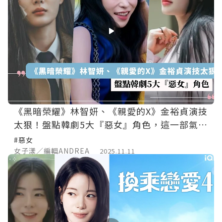
《黑暗榮耀》林智妍、《親愛的X》金裕貞演技
太狠！盤點韓劇5大『惡女』角色，這一部氣到
想砸電視
#惡女
女子漾／編輯ANDREA
2025.11.11